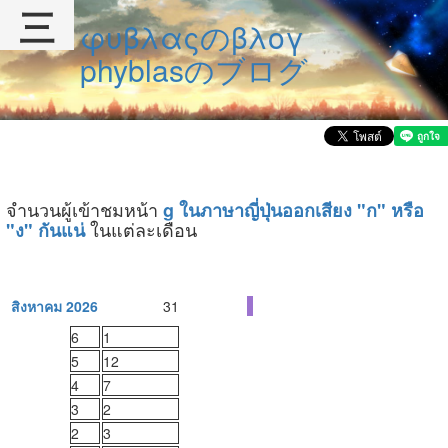
三
φυβλαςのβλογ
phyblasのブログ
จำนวนผู้เข้าชมหน้า
g ในภาษาญี่ปุ่นออกเสียง "ก" หรือ
ในแต่ละเดือน
"ง" กันแน่
สิงหาคม 2026
31
6
1
5
12
4
7
3
2
2
3