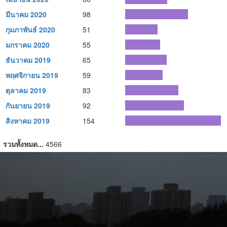
มีนาคม 2020
98
กุมภาพันธ์ 2020
51
มกราคม 2020
55
ธันวาคม 2019
65
พฤศจิกายน 2019
59
ตุลาคม 2019
83
กันยายน 2019
92
สิงหาคม 2019
154
รวมทั้งหมด...
4566