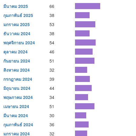
มีนาคม 2025
66
กุมภาพันธ์ 2025
38
มกราคม 2025
53
ธันวาคม 2024
38
พฤศจิกายน 2024
54
ตุลาคม 2024
46
กันยายน 2024
51
สิงหาคม 2024
32
กรกฎาคม 2024
39
มิถุนายน 2024
44
พฤษภาคม 2024
34
เมษายน 2024
51
มีนาคม 2024
30
กุมภาพันธ์ 2024
36
มกราคม 2024
32