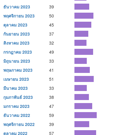
ธันวาคม 2023
39
พฤศจิกายน 2023
50
ตุลาคม 2023
45
กันยายน 2023
37
สิงหาคม 2023
32
กรกฎาคม 2023
49
มิถุนายน 2023
33
พฤษภาคม 2023
41
เมษายน 2023
51
มีนาคม 2023
33
กุมภาพันธ์ 2023
38
มกราคม 2023
47
ธันวาคม 2022
59
พฤศจิกายน 2022
39
ตุลาคม 2022
57