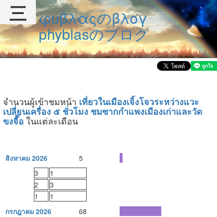
三
φυβλαςのβλογ
phyblasのブログ
จำนวนผู้เข้าชมหน้า
เที่ยวในเมืองเจิ้งโจวระหว่างแวะ
เปลี่ยนเครื่อง ๕ ชั่วโมง ชมซากกำแพงเมืองเก่าและวัด
ในแต่ละเดือน
ขงจื๊อ
สิงหาคม 2026
5
3
1
2
3
1
1
กรกฎาคม 2026
68