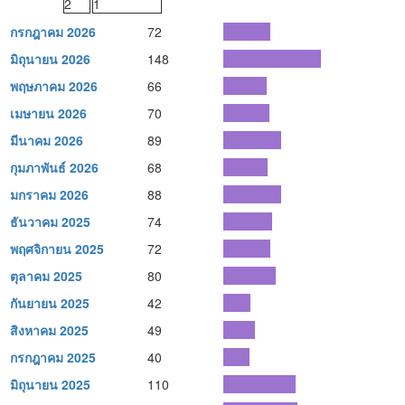
2
1
กรกฎาคม 2026
72
มิถุนายน 2026
148
พฤษภาคม 2026
66
เมษายน 2026
70
มีนาคม 2026
89
กุมภาพันธ์ 2026
68
มกราคม 2026
88
ธันวาคม 2025
74
พฤศจิกายน 2025
72
ตุลาคม 2025
80
กันยายน 2025
42
สิงหาคม 2025
49
กรกฎาคม 2025
40
มิถุนายน 2025
110