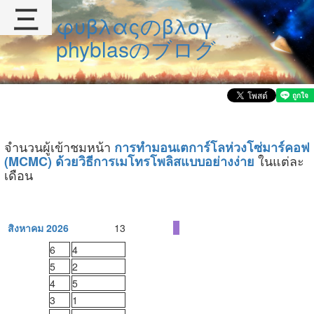
三
φυβλαςのβλογ
phyblasのブログ
จำนวนผู้เข้าชมหน้า
การทำมอนเตการ์โลห่วงโซ่มาร์คอฟ
ในแต่ละ
(MCMC) ด้วยวิธีการเมโทรโพลิสแบบอย่างง่าย
เดือน
สิงหาคม 2026
13
6
4
5
2
4
5
3
1