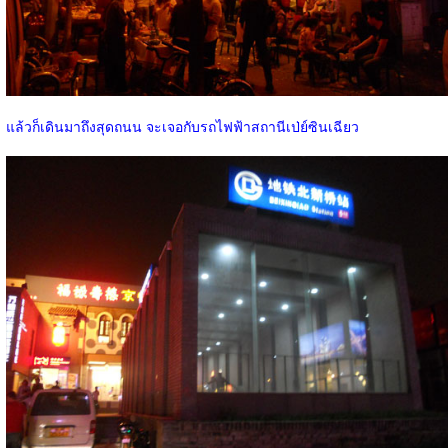
แล้วก็เดินมาถึงสุดถนน จะเจอกับรถไฟฟ้าสถานีเป่ย์ซินเฉียว