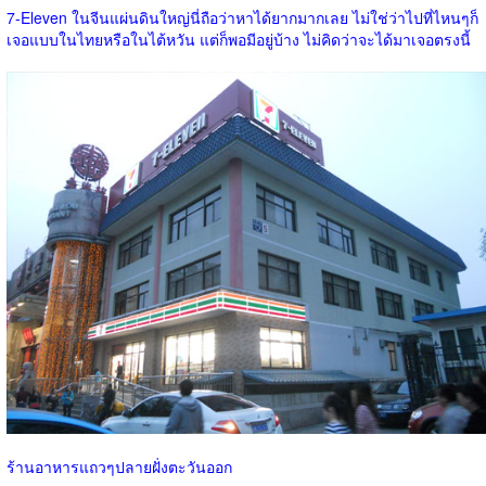
7-Eleven ในจีนแผ่นดินใหญ่นี่ถือว่าหาได้ยากมากเลย ไม่ใช่ว่าไปที่ไหนๆก็
เจอแบบในไทยหรือในไต้หวัน แต่ก็พอมีอยู่บ้าง ไม่คิดว่าจะได้มาเจอตรงนี้
ร้านอาหารแถวๆปลายฝั่งตะวันออก