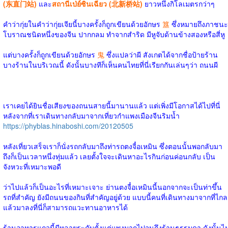
(东直门站)
และ
สถานีเป่ย์ซินเฉียว (北新桥站)
ยาวหนึ่งกิโลเมตรกว่าๆ
คำว่ากุ่ยในคำว่ากุ่ยเจียนี้บางครั้งก็ถูกเขียนด้วยอักษร
簋
ซึ่งหมายถึงภาชนะ
โบราณชนิดหนึ่งของจีน ปากกลม ทำจากสำริด มีหูจับด้านข้างสองหรือสี่หู
แต่บางครั้งก็ถูกเขียนด้วยอักษร
鬼
ซึ่งแปลว่าผี สังเกตได้จากชื่อป้ายร้าน
บางร้านในบริเวณนี้ ดังนั้นบางทีก็เห็นคนไทยที่นี่เรียกกันเล่นๆว่า ถนนผี
เราเคยได้ยินชื่อเสียงของถนนสายนี้มานานแล้ว แต่เพิ่งมีโอกาสได้ไปที่นี่
หลังจากที่เราเดินทางกลับมาจากเที่ยวกำแพงเมืองจีนริมน้ำ
https://phyblas.hinaboshi.com/20120505
หลังเที่ยวเสร็จเราก็นั่งรถกลับมาถึงท่ารถตงจื๋อเหมิน ซึ่งตอนนั้นพอกลับมา
ถึงก็เป็นเวลาหนึ่งทุ่มแล้ว เลยตั้งใจจะเดินหาอะไรกินก่อนค่อนกลับ เป็น
จังหวะที่เหมาะพอดี
ว่าไปแล้วก็เป็นอะไรที่เหมาะเจาะ ย่านตงจื๋อเหมินนี้นอกจากจะเป็นท่าขึ้น
รถที่สำคัญ ยังมีถนนของกินที่สำคัญอยู่ด้วย แบบนี้คนที่เดินทางมาจากที่ไกล
แล้วมาลงที่นี่ก็สามารถแวะทานอาหารได้
ร้านอาหารแถวนี้มีหลายระดับตั้งแต่แพงมากไปจนถึงร้านธรรมดา ดังนั้นไม