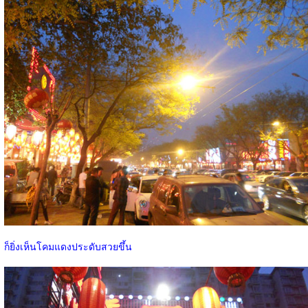
ก็ยิ่งเห็นโคมแดงประดับสวยขึ้น