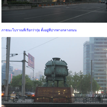
ภาชนะโบราณที่เรียกว่ากุ่ย ตั้งอยู่ที่ปากทางกลางถนน