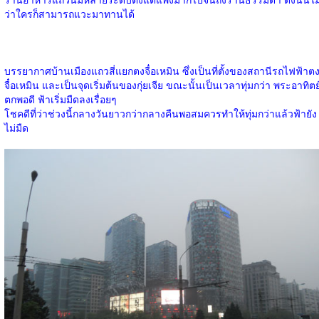
ว่าใครก็สามารถแวะมาทานได้
บรรยากาศบ้านเมืองแถวสี่แยกตงจื๋อเหมิน ซึ่งเป็นที่ตั้งของสถานีรถไฟฟ้าต
จื๋อเหมิน และเป็นจุดเริ่มต้นของกุ่ยเจีย ขณะนั้นเป็นเวลาทุ่มกว่า พระอาทิตย
ตกพอดี ฟ้าเริ่มมืดลงเรื่อยๆ
โชคดีที่ว่าช่วงนี้กลางวันยาวกว่ากลางคืนพอสมควรทำให้ทุ่มกว่าแล้วฟ้ายัง
ไม่มืด