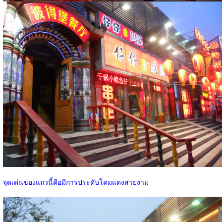
จุดเด่นของแถวนี้คือมีการประดับโคมแดงสวยงาม