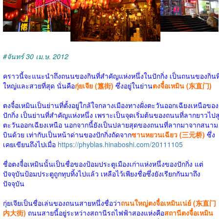
#จันทร์ 30 เม.ษ. 2012
คราวนี้จะแนะนำถึงถนนของกินที่สำคัญแห่งหนึ่งในปักกิ่ง เป็นถนนของกินที
ใหญ่และสวยที่สุด นั่นคือ
กุ่ยเจีย (簋街)
ซึ่งอยู่ในย่าน
ตงจื๋อเหมิน (东直门)
ตงจื๋อเหมินเป็นย่านที่ตั้งอยู่ใกล้ใจกลางเมืองทางฝั่งตะวันออกเฉียงเหนือของ
ปักกิ่ง เป็นย่านที่สำคัญแห่งหนึ่ง เพราะเป็นจุดเริ่มต้นของถนนที่ลากยาวไปสู
ตะวันออกเฉียงเหนือ นอกจากนี้ยังเป็นปลายสุดของถนนที่ลากมาจากสนาม
บินด้วย เท่ากับเป็นหน้าด่านของปักกิ่งถัดจาก
ซานหยวนเฉียว (三元桥)
ซึ่ง
เคยเขียนถึงไปเมื่อ
https://phyblas.hinaboshi.com/20111105
ชื่อตงจื๋อเหมินนั้นเป็นชื่อของป้อมประตูเมืองเก่าแห่งหนึ่งของปักกิ่ง แต่
ปัจจุบันป้อมประตูถูกทุบทิ้งไปแล้ว เหลือไว้เพียงชื่อซึ่งยังเรียกกันมาถึง
ปัจจุบัน
กุ่ยเจียเป็นชื่อเล่นของถนนสายหนึ่งชื่อว่า
ถนนใหญ่ตงจื๋อเหมินเน่ย์ (东直门
内大街)
ถนนสายนี้อยู่ระหว่างสถานีรถไฟฟ้าสองแห่งคือ
สถานีตงจื๋อเหมิน