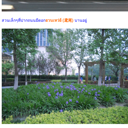
สวนเล็กๆที่ปากถนนมีดอก
ยวนเหว่ย์ (鸢尾)
บานอยู่