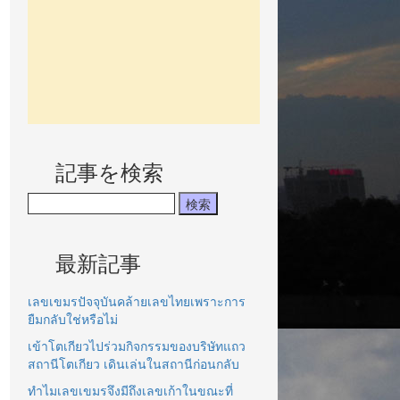
記事を検索
最新記事
เลขเขมรปัจจุบันคล้ายเลขไทยเพราะการ
ยืมกลับใช่หรือไม่
เข้าโตเกียวไปร่วมกิจกรรมของบริษัทแถว
สถานีโตเกียว เดินเล่นในสถานีก่อนกลับ
ทำไมเลขเขมรจึงมีถึงเลขเก้าในขณะที่