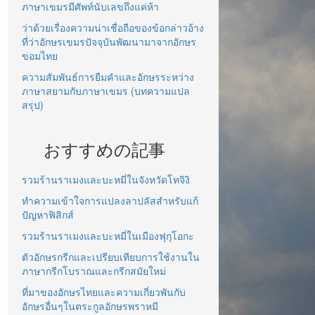
ภาษาเขมรมีศัพท์นับเลขถึงแค่ห้า
ว่าด้วยเรื่องความน่าเชื่อถือของข้อกล่าวอ้าง
ที่ว่าอักษรเขมรปัจจุบันพัฒนามาจากอักษร
ขอมไทย
ความสัมพันธ์การยืมคำและอักษรระหว่าง
ภาษาสยามกับภาษาเขมร (บทความแปล
สรุป)
おすすめの記事
รวมร้านราเมงและบะหมี่ในจังหวัดโทจิงิ
ทำความเข้าใจการแปลงลาปลัสสำหรับแก้
ปัญหาฟิสิกส์
รวมร้านราเมงและบะหมี่ในเมืองฟุกุโอกะ
ตัวอักษรกรีกและเปรียบเทียบการใช้งานใน
ภาษากรีกโบราณและกรีกสมัยใหม่
ที่มาของอักษรไทยและความเกี่ยวพันกับ
อักษรอื่นๆในตระกูลอักษรพราหมี