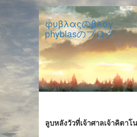
φυβλαςのβλογ
phyblasのブログ
ลูบหลังวัวที่เจ้าศาลเจ้าคิตาโ