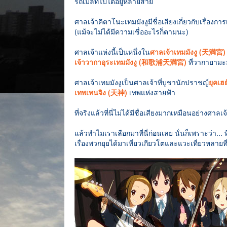
รถเมล์ที่ไปได้อยู่หลายสาย
ศาลเจ้าคิตาโนะเทมมังงูมีชื่อเสียงเกี่ยวกับเรื่องกา
(แม้จะไม่ได้มีความเชื่ออะไรก็ตามนะ)
ศาลเจ้าแห่งนี้เป็นหนึ่งใน
ศาลเจ้าเทมมังงู (天満宮)
เจ้าวากาอุระเทมมังงู (和歌浦天満宮)
ที่วากายามะ
ศาลเจ้าเทมมังงูเป็นศาลเจ้าที่บูชานักปราชญ์
ยุคเ
เทพเทนจิง (天神)
เทพแห่งสายฟ้า
ที่จริงแล้วที่นี่ไม่ได้มีชื่อเสียงมากเหมือนอย่างศาลเ
แล้วทำไมเราเลือกมาที่นี่ก่อนเลย นั่นก็เพราะว่า... ท
เรื่องพวกยุยได้มาเที่ยวเกียวโตและแวะเที่ยวหลายที