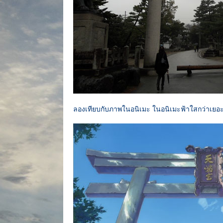
ลองเทียบกับภาพในอนิเมะ ในอนิเมะฟ้าใสกว่าเยอ