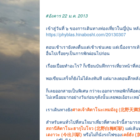
#อังคาร 22 ม.ค. 2013
เข้าสู่วันที่ ๖ ของการเดินทางท่องเที่ยวในญี่ปุ่น
หลั
https://phyblas.hinaboshi.com/20130307
ตอนเช้าเรายังคงตื่นแต่เช้าเช่นเคย แต่เนื่องจากเท
อื่นไปเรื่อยๆเป็นการพักผ่อนไปก่อน
เรื่อยเปื่อยทำอะไร? ก็เขียนบันทึกการเที่ยวหน้าที่สอ
พอเขียนเสร็จก็ยังไม่ได้ลงทันที แต่มาลงตอนดึกหลังก
ก็เลยออกสายเป็นพิเศษ กว่าจะออกจากหอพักก็คือตอนส
ไม่เหนื่อยมากอย่างวันก่อนๆดังนั้นเลยพอเอ้อระเหย
เราเดินทางยัง
ศาลเจ้าคิตาโนะเทมมังงู (北野天満
สำหรับคนทั่วไปที่สนใจมาเที่ยวที่ศาลเจ้านี้สามา
สถานีคิตาโนะฮากุไบโจว (北野白梅町駅)
แต่เส้น
เดงาวะ (今出川駅)
หรือไม่ก็นั่งรถไฟของ
เคย์ฮัง 