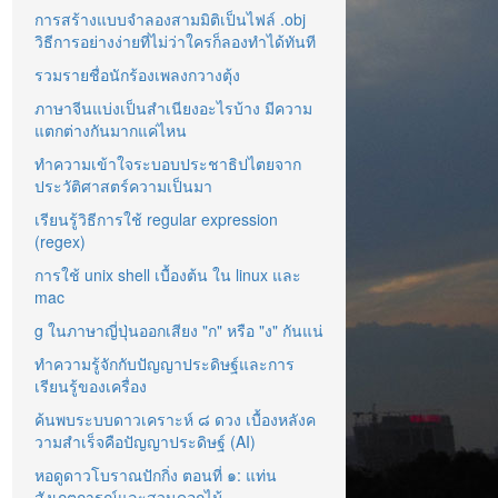
การสร้างแบบจำลองสามมิติเป็นไฟล์ .obj
วิธีการอย่างง่ายที่ไม่ว่าใครก็ลองทำได้ทันที
รวมรายชื่อนักร้องเพลงกวางตุ้ง
ภาษาจีนแบ่งเป็นสำเนียงอะไรบ้าง มีความ
แตกต่างกันมากแค่ไหน
ทำความเข้าใจระบอบประชาธิปไตยจาก
ประวัติศาสตร์ความเป็นมา
เรียนรู้วิธีการใช้ regular expression
(regex)
การใช้ unix shell เบื้องต้น ใน linux และ
mac
g ในภาษาญี่ปุ่นออกเสียง "ก" หรือ "ง" กันแน่
ทำความรู้จักกับปัญญาประดิษฐ์และการ
เรียนรู้ของเครื่อง
ค้นพบระบบดาวเคราะห์ ๘ ดวง เบื้องหลังค
วามสำเร็จคือปัญญาประดิษฐ์ (AI)
หอดูดาวโบราณปักกิ่ง ตอนที่ ๑: แท่น
สังเกตการณ์และสวนดอกไม้