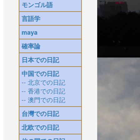
モンゴル語
言語学
maya
確率論
日本での日記
中国での日記
-- 北京での日記
-- 香港での日記
-- 澳門での日記
台灣での日記
北欧での日記