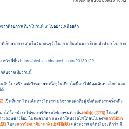
แก้ไขล่าสุด 2021/09/28 16:42
งจากที่จบการเที่ยวในวันที่ ๕ ไปอย่างเหนื่อยล้า
้าที่เจ็บจากการเดินในวันก่อนๆจึงไม่อยากฝืนเดินมาก ก็เลยนั่งทำอะไรอย่าง
งหน้านี้ขึ้น
https://phyblas.hinaboshi.com/20130122
ลับจากเที่ยววันนี้
ิบโมงครึ่ง แต่เป้าหมายวันนี้อยู่ในเกียวโตนี้เองไม่ต้องเดินทางไกล และ
ได้
宮)
เป็นที่แรก โดยเดินทางโดยรถเมล์จากหอพักที่อยู่ ซึ่งต้องต่อรถครั้งหนึ่ง
รถมาได้โดยนั่งรถไฟของบริษัทรถไฟเอกชนท้องถิ่น
เคย์ฟุกุ (京福)
ไปลงที่
ทางค่อนข้างอ้อม ไม่สะดวกนัก แนะนำให้นั่งรถไฟใต้ดินไปลงที่
สถานีอิมา
(京阪)
ไปลง
สถานีเดมาจิยานางิ (出町柳駅)
แล้วนั่งรถเมล์ต่อไปจะดีกว่า มี