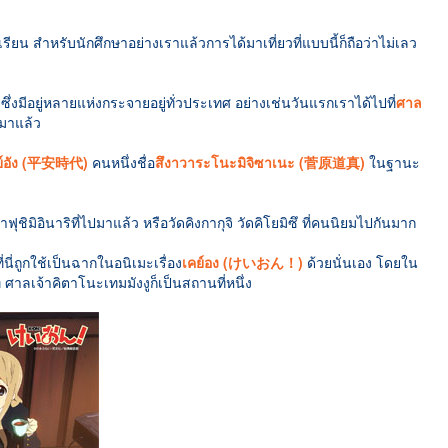
รเรียน สำหรับนักศึกษาอย่างเราแล้วการได้มาเที่ยวที่แบบนี้ก็ถือว่าไม่เลว
ซึ่งมีอยู่หลายแห่งกระจายอยู่ทั่วประเทศ อย่างเช่นวันแรกเราได้ไปที่
ศาล
มาแล้ว
ฮย์อัง (平安時代)
คนหนึ่งชื่อ
สึงาวาระโนะมิจิซาเนะ (菅原道真)
ในฐานะ
จ้าฟุชิมิอินาริที่ไปมาแล้ว หรือวัดคิงกากุจิ วัดคิโยมิซึ ที่คนนิยมไปกันมาก
ี่นี่ถูกใช้เป็นฉากในอนิเมะเรื่อง
เคย์อง (けいおん！)
ด้วยนั่นเอง โดยใน
่ ศาลเจ้าคิตาโนะเทมมังงูก็เป็นสถานที่หนึ่ง