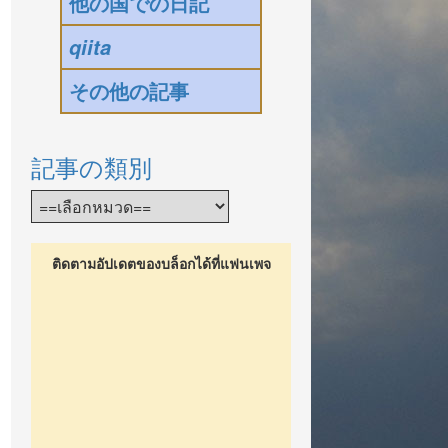
他の国での日記
qiita
その他の記事
記事の類別
ติดตามอัปเดตของบล็อกได้ที่แฟนเพจ