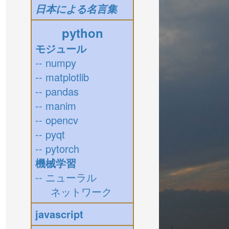
日本による名言集
python
モジュール
-- numpy
-- matplotlib
-- pandas
-- manim
-- opencv
-- pyqt
-- pytorch
機械学習
-- ニューラル
ネットワーク
javascript