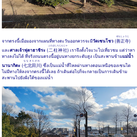
ぜんしょうじ
จากตรงนี้เมื่อมองจากแผนที่ทางตะวันออกควรจะมี
วัดเซนโชว
(
善正寺
)
ふたはしらじんじゃ
และ
ศาลเจ้าฟุตาฮาชิระ
(
二柱神社
) เราจึงตั้งใจแวะไปเที่ยวชม แต่ว่าหา
ทางลงไม่ได้ ที่จริงถนนตรงนี้อยู่บนทางยกระดับสูง เป็นสะพานข้าม
แม่น้ำ
ななきたがわ
นานากิตะ
(
七北田川
) ซึ่งเป็นแม่น้ำที่ไหลผ่านทางตอนเหนือของเซนได
ไม่มีทางให้ลงจากตรงนี้ได้เลย ถ้าเดินต่อไปก็จะกลายเป็นการเดินข้าม
สะพานไปยังฝั่งใต้ของแม่น้ำ