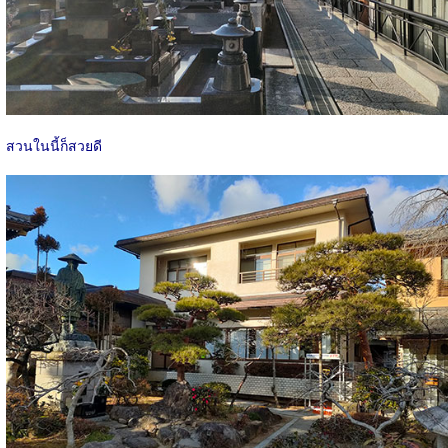
สวนในนี้ก็สวยดี