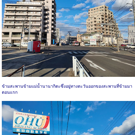
ข้ามสะพานข้ามแม่น้ำนานากิตะซึ่งอยู่ทางตะวันออกของสะพานที่ข้ามมา
ตอนแรก