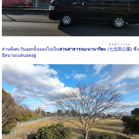
ななきたこうえん
ส่วนฝั่งตะวันออกนั้นมองไปเป็น
สวนสาธารณะนานากิตะ
(
七北田公園
) ซึ่ง
มีสนามเบสบอลอยู่