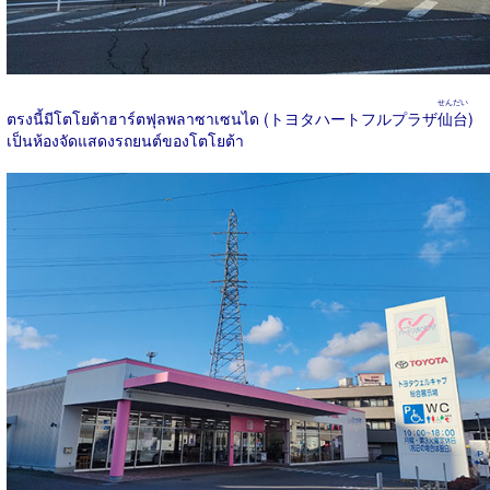
せんだい
ตรงนี้มีโตโยต้าฮาร์ตฟุลพลาซาเซนได (トヨタハートフルプラザ
仙台
)
เป็นห้องจัดแสดงรถยนต์ของโตโยต้า