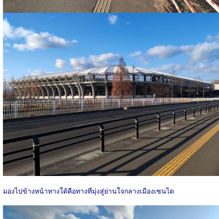
มองไปข้างหน้าทางใต้คือทางที่มุ่งสู่ย่านใจกลางเมืองเซนได