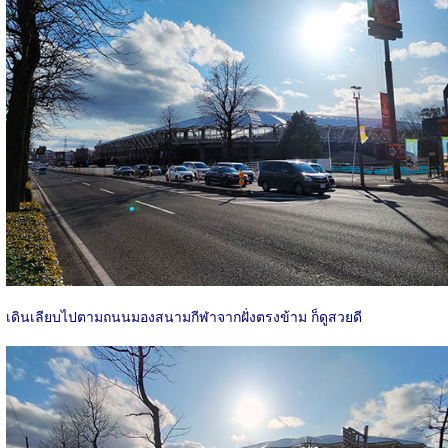
เดินเลียบไปตามถนนมองสนามกีฬาจากฝั่งตรงข้าม ก็ดูสวยดี