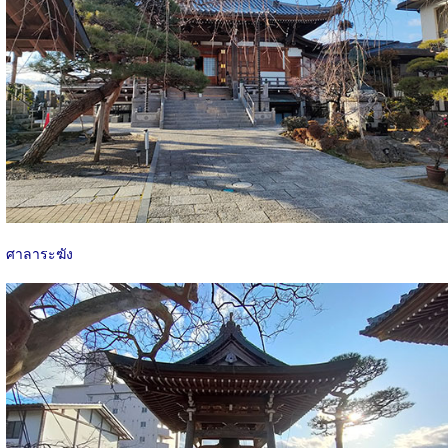
ศาลาระฆัง