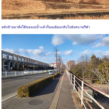
หลังข้ามมาฝั่งใต้ของแม่น้ำแล้วก็มองย้อนกลับไปยังสนามกีฬา