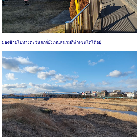
มองข้ามไปทางตะวันตกก็ยังเห็นสนามกีฬาเซนไดได้อยู่