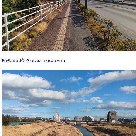
ทิวทัศน์แม่น้ำซึ่งมองจากบนสะพาน