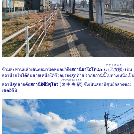
やおとめえき
ข้ามสะพานแล้วเดินต่อมานิดหน่อยก็ถึง
สถานียาโอโตเมะ
(
八乙女駅
) เป็น
สถานีรถไฟใต้ดินสายเหนือใต้ซึ่งอยู่รองสุดท้าย จากสถานีนี้ไปทางเหนือเป็
いずみちゅうおうえき
สถานีสุดสายคือ
สถานีอิซึมิจูโอว
(
泉中央駅
) ซึ่งเป็นสถานีศูนย์กลางของ
เขตอิซึมิ