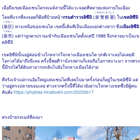
เมื่อถึงเขตเมืองเซนไดรถเมล์สายนี้ได้แวะจอดที่หลายแห่งภายในเมือง
いずみけいさつしょ
โดยที่แรกที่ลงจอดก็คือที่ป้ายหน้า
กรมตำรวจอิซึมิ
(
泉警察署
) ใน
เขตอิซึมิ
いずみく
(
泉区
) ทางเหนือของเซนได เขตนี้เดิมทีเป็นเมืองแยกต่างหาก ชื่อ
เมืองอิซึมิ
いずみし
(
泉市
) แต่ว่าถูกควบรวมเข้ากับเมืองเซนไดตั้งแต่ปี 1988 จึงกลายมาเป็นเข
ตอิซึมิ
เขตอิซึมินั้นอยู่ค่อนข้างไกลจากใจกลางเมืองเซนได ปกติเราเลยไม่เคยมี
โอกาสได้มาถึงนี่เลย ครั้งนี้พอดีว่านั่งรถผ่านก็เลยถือโอกาสแวะมา จากตรง
นี้มีรถไฟใต้ดินสามารถกลับไปยังใจกลางเมืองได้ง่าย
ที่จริงเจ้าแม่กวนอิมใหญ่แห่งเซนไดที่เคยไปมาครั้งก่อนก็อยู่ในเขตอิซึมิ แต่
ว่าอยู่ตรงปลายขอบเลย ต่างจากครั้งนี้ที่ได้มายังย่านใจกลางเขตซึ่งมีผู้คน
คับคั่ง
https://phyblas.hinaboshi.com/20230617
ตรงป้ายรถเมล์ที่ลงมา