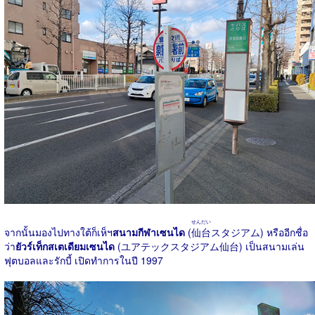
せんだい
จากนั้นมองไปทางใต้ก็เห็ฯ
สนามกีฬาเซนได
(
仙台
スタジアム) หรืออีกชื่อ
ว่า
ยัวร์เท็กสเตเดียมเซนได
(ユアテックスタジアム仙台) เป็นสนามเล่น
ฟุตบอลและรักบี้ เปิดทำการในปี 1997