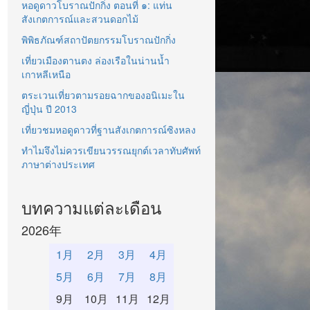
หอดูดาวโบราณปักกิ่ง ตอนที่ ๑: แท่น
สังเกตการณ์และสวนดอกไม้
พิพิธภัณฑ์สถาปัตยกรรมโบราณปักกิ่ง
เที่ยวเมืองตานตง ล่องเรือในน่านน้ำ
เกาหลีเหนือ
ตระเวนเที่ยวตามรอยฉากของอนิเมะใน
ญี่ปุ่น ปี 2013
เที่ยวชมหอดูดาวที่ฐานสังเกตการณ์ซิงหลง
ทำไมจึงไม่ควรเขียนวรรณยุกต์เวลาทับศัพท์
ภาษาต่างประเทศ
บทความแต่ละเดือน
2026年
1月
2月
3月
4月
5月
6月
7月
8月
9月
10月
11月
12月