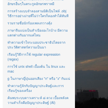
อักษรอื่นๆในตระกูลอักษรพราหมี
การสร้างแบบจำลองสามมิติเป็นไฟล์ .obj
วิธีการอย่างง่ายที่ไม่ว่าใครก็ลองทำได้ทันที
รวมรายชื่อนักร้องเพลงกวางตุ้ง
ภาษาจีนแบ่งเป็นสำเนียงอะไรบ้าง มีความ
แตกต่างกันมากแค่ไหน
ทำความเข้าใจระบอบประชาธิปไตยจาก
ประวัติศาสตร์ความเป็นมา
เรียนรู้วิธีการใช้ regular expression
(regex)
การใช้ unix shell เบื้องต้น ใน linux และ
mac
g ในภาษาญี่ปุ่นออกเสียง "ก" หรือ "ง" กันแน่
ทำความรู้จักกับปัญญาประดิษฐ์และการ
เรียนรู้ของเครื่อง
ค้นพบระบบดาวเคราะห์ ๘ ดวง เบื้องหลังค
วามสำเร็จคือปัญญาประดิษฐ์ (AI)