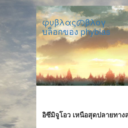
φυβλαςのβλογ
บล็อกของ phyblas
อิซึมิจูโอว เหนือสุดปลายทา