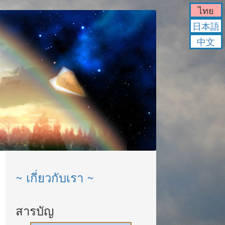
ไทย
日本語
中文
~ เกี่ยวกับเรา ~
สารบัญ