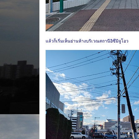
แล้วก็เริ่มเห็นย่านห้างบริเวณสถานีอิซึมิจูโอว