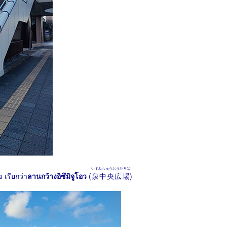
いずみちゅうおうひろば
 เรียกว่า
ลานกว้างอิซึมิจูโอว
(
泉中央広場
)