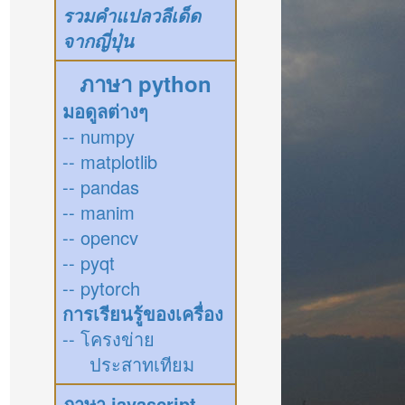
รวมคำแปลวลีเด็ด
จากญี่ปุ่น
ภาษา python
มอดูลต่างๆ
-- numpy
-- matplotlib
-- pandas
-- manim
-- opencv
-- pyqt
-- pytorch
การเรียนรู้ของเครื่อง
-- โครงข่าย
ประสาทเทียม
ภาษา javascript