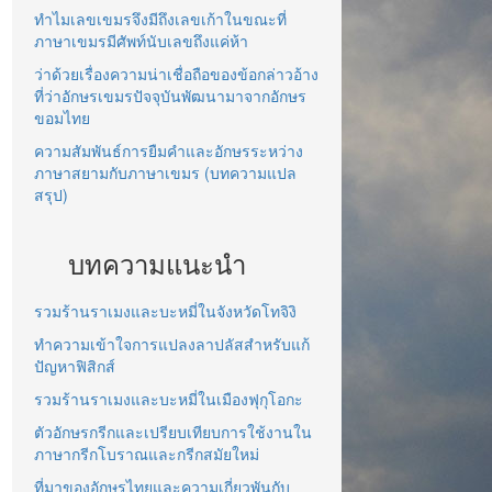
ทำไมเลขเขมรจึงมีถึงเลขเก้าในขณะที่
ภาษาเขมรมีศัพท์นับเลขถึงแค่ห้า
ว่าด้วยเรื่องความน่าเชื่อถือของข้อกล่าวอ้าง
ที่ว่าอักษรเขมรปัจจุบันพัฒนามาจากอักษร
ขอมไทย
ความสัมพันธ์การยืมคำและอักษรระหว่าง
ภาษาสยามกับภาษาเขมร (บทความแปล
สรุป)
บทความแนะนำ
รวมร้านราเมงและบะหมี่ในจังหวัดโทจิงิ
ทำความเข้าใจการแปลงลาปลัสสำหรับแก้
ปัญหาฟิสิกส์
รวมร้านราเมงและบะหมี่ในเมืองฟุกุโอกะ
ตัวอักษรกรีกและเปรียบเทียบการใช้งานใน
ภาษากรีกโบราณและกรีกสมัยใหม่
ที่มาของอักษรไทยและความเกี่ยวพันกับ