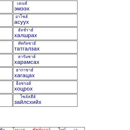
เอเมฮ์
эмээх
อาโซฮ์
асуух
ฮัลช์ราฮ์
халшрах
ทัทกัลซาฮ์
татгалзах
ฮารัมซาฮ์
харамсах
ฮากาชาฮ์
хагацах
ฮ็อชรอฮ์
хоцрох
ไซล์สฮีฮ์
зайлсхийх
ชฮัม
โยนาส
ชัชท์กาลจ์
ไบน์ เว