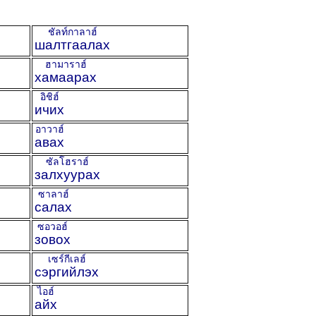
ชัลท์กาลาฮ์
шалтгаалах
ฮามาราฮ์
хамаарах
อิชิฮ์
ичих
อาวาฮ์
авах
ซัลโฮราฮ์
залхуурах
ซาลาฮ์
салах
ซอวอฮ์
зовох
เซร์กีเลฮ์
сэргийлэх
ไอฮ์
айх