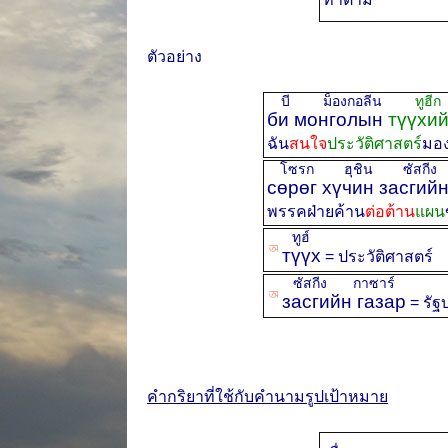
ตัวอย่าง
บี ม็องกอลีน
ทูฮีก
би монголын
түүхий
ฉัน
สนใจ
ประวัติศาสตร์
มอ
โซรก ฮุชิน ซัสกีง 
сөрөг хүчин засгий
พรรคฝ่ายค้าน
ต่อต้าน
แผน
ทูฮ์
ꡐ
түүх
= ประวัติศาสตร์
ซัสกีง กาซาร์
ꡐ
засгийн газар
= รัฐ
คำกริยาที่ใช้กับคำนามรูปเป้าหมาย