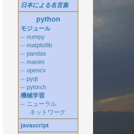
日本による名言集
python
モジュール
-- numpy
-- matplotlib
-- pandas
-- manim
-- opencv
-- pyqt
-- pytorch
機械学習
-- ニューラル
ネットワーク
javascript