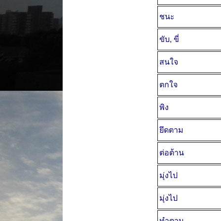
ชนะ
ขับ, ขี่
สนใจ
ตกใจ
พิง
ยึดตาม
ต่อต้าน
มุ่งไป
มุ่งไป
ทำตาม