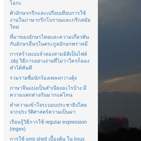
โอกะ
ตัวอักษรกรีกและเปรียบเทียบการใช้
งานในภาษากรีกโบราณและกรีกสมัย
ใหม่
ที่มาของอักษรไทยและความเกี่ยวพัน
กับอักษรอื่นๆในตระกูลอักษรพราหมี
การสร้างแบบจำลองสามมิติเป็นไฟล์
.obj วิธีการอย่างง่ายที่ไม่ว่าใครก็ลอง
ทำได้ทันที
รวมรายชื่อนักร้องเพลงกวางตุ้ง
ภาษาจีนแบ่งเป็นสำเนียงอะไรบ้าง มี
ความแตกต่างกันมากแค่ไหน
ทำความเข้าใจระบอบประชาธิปไตย
จากประวัติศาสตร์ความเป็นมา
เรียนรู้วิธีการใช้ regular expression
(regex)
การใช้ unix shell เบื้องต้น ใน linux