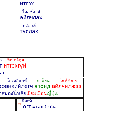
итгэх
ไอลช์ลาฮ์
айлчлах
ทสลาฮ์
туслах
อก
ทิทเกฮ์กุย
т
итгэхгүй
.
เลย
น โยรงฮีลกช์
ยาพ็อน
ไดล์ชิลเจ
ерөнхийлөгч
японд
айлчилжээ
.
ทศมองโกเลีย
เยี่ยมเยือน
ญี่ปุ่น
อ็อกท์
ꡐ
огт
= เลยสักนิด