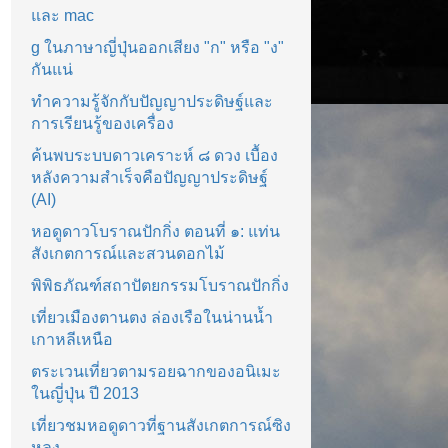
และ mac
g ในภาษาญี่ปุ่นออกเสียง "ก" หรือ "ง"
กันแน่
ทำความรู้จักกับปัญญาประดิษฐ์และ
การเรียนรู้ของเครื่อง
ค้นพบระบบดาวเคราะห์ ๘ ดวง เบื้อง
หลังความสำเร็จคือปัญญาประดิษฐ์
(AI)
หอดูดาวโบราณปักกิ่ง ตอนที่ ๑: แท่น
สังเกตการณ์และสวนดอกไม้
พิพิธภัณฑ์สถาปัตยกรรมโบราณปักกิ่ง
เที่ยวเมืองตานตง ล่องเรือในน่านน้ำ
เกาหลีเหนือ
ตระเวนเที่ยวตามรอยฉากของอนิเมะ
ในญี่ปุ่น ปี 2013
เที่ยวชมหอดูดาวที่ฐานสังเกตการณ์ซิง
หลง