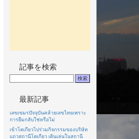
記事を検索
最新記事
เลขเขมรปัจจุบันคล้ายเลขไทยเพราะ
การยืมกลับใช่หรือไม่
เข้าโตเกียวไปร่วมกิจกรรมของบริษัท
แถวสถานีโตเกียว เดินเล่นในสถานี