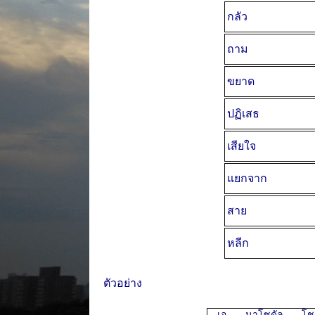
กลัว
ถาม
ขยาด
ปฏิเสธ
เสียใจ
แยกจาก
สาย
หลีก
ตัวอย่าง
เอ นาโซดัล โ