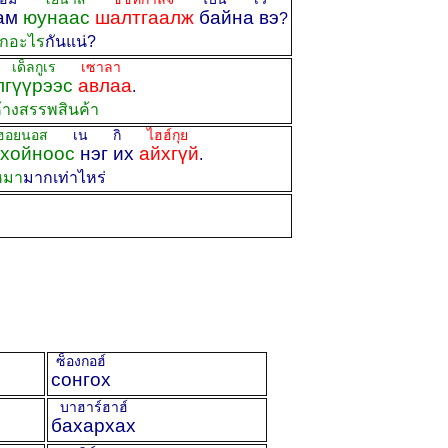
хам
юунаас
шалтгаалж
байна вэ
?
กอะไร
กันแน่?
 เด็ลกูเร
เซาลา
лгүүрээс
авлаа
.
้างสรรพสินค้า
ฮอยนอส
เน กิ
ไฮฮ์กุย
хойноос
нэг их
айхгүй
.
หมา
มากเท่าไหร่
ซ็องกอฮ์
сонгох
บาฮาร์ฮาฮ์
бахархах