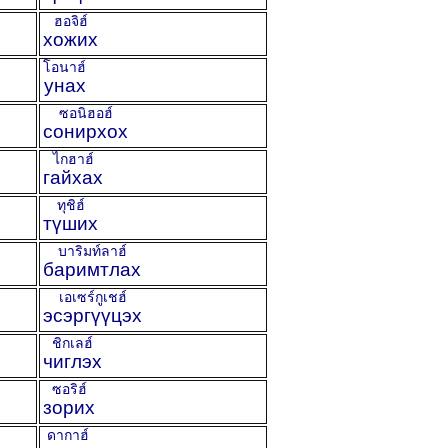
ฮอจิฮ์
хожих
โอนาฮ์
унах
ซอนิฮอฮ์
сонирхох
ไกฮาฮ์
гайхах
ทุชิฮ์
түших
บาริมท์ลาฮ์
баримтлах
เอเซร์กูเชฮ์
эсэргүүцэх
ชิกเลฮ์
чиглэх
ซอริฮ์
зорих
ดากาฮ์