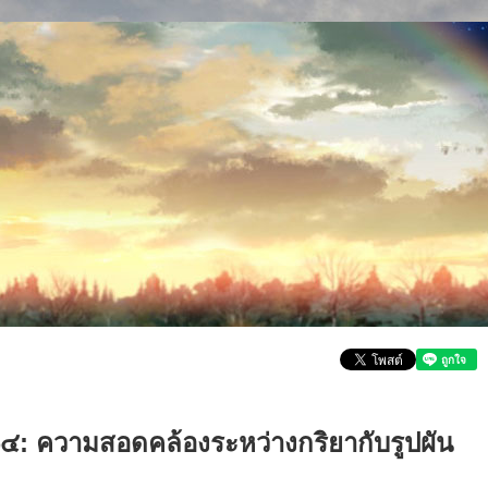
๓๔: ความสอดคล้องระหว่างกริยากับรูปผัน