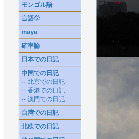
モンゴル語
言語学
maya
確率論
日本での日記
中国での日記
-- 北京での日記
-- 香港での日記
-- 澳門での日記
台灣での日記
北欧での日記