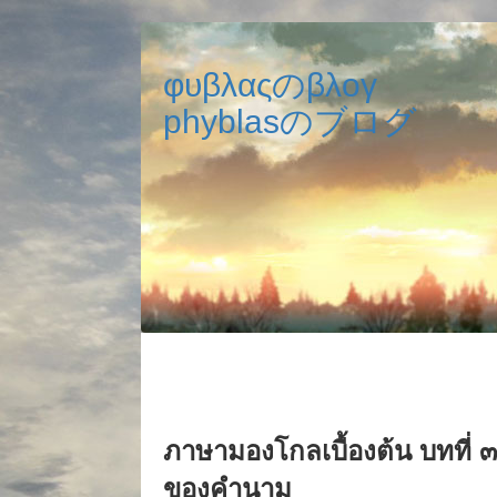
φυβλαςのβλογ
phyblasのブログ
ภาษามองโกลเบื้องต้น บทที่ 
ของคำนาม