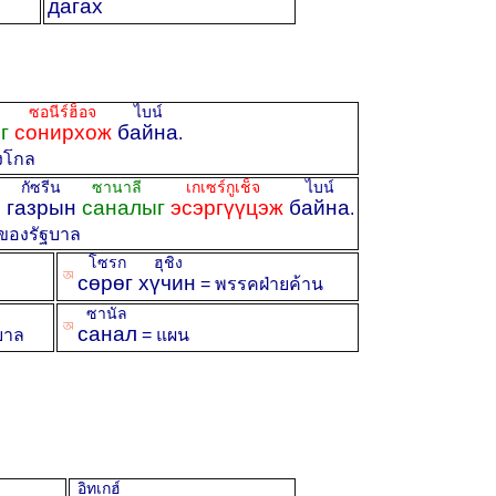
дагах
ซอนีร์ฮ็อจ
ไบน์
г
сонирхож
байна
.
งโกล
กัซรีน
ซานาลี
เกเซร์กูเช็จ
ไบน์
н газрын
саналыг
эсэргүүцэж
байна
.
ของรัฐบาล
โซรก ฮุชิง
ꡐ
сөрөг хүчин
= พรรคฝ่ายค้าน
ซานัล
ꡐ
санал
บาล
= แผน
อิทเกฮ์