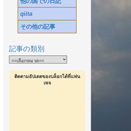
他の国での日記
qiita
その他の記事
記事の類別
ติดตามอัปเดตของบล็อกได้ที่แฟน
เพจ