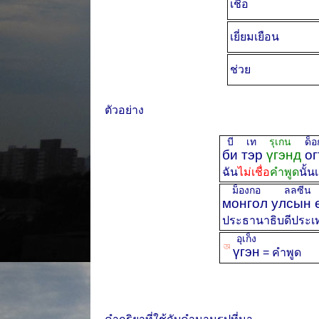
เชื่อ
เยี่ยมเยือน
ช่วย
ตัวอย่าง
บี เท
รุเกน
ด็
би тэр
үгэнд
ог
ฉัน
ไม่เชื่อ
คำพูด
นั้น
ม็องกอ ลลซี
монгол улсын 
ประธานาธิบดีประเ
อุเก็ง
ꡐ
үгэн
= คำพูด