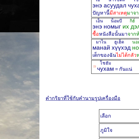
энэ асуудал чу
ปัญหานี้
มีสาเหตุ
มาจา
เอ็น น็อมบี
กิฮ์
энэ номыг
их дэ
ซื้อ
หนังสือนั้นมา
จากห
มาไน ฮูเฮ็ด
นอ
манай хүүхэд
но
เด็กของฉัน
ไม่ได้กลัว
โชฮัม
ꡐ
чухам
= กันแน่
คำกริยาที่ใช้กับคำนามรูปเครื่องมือ
เลือก
ภูมิใจ