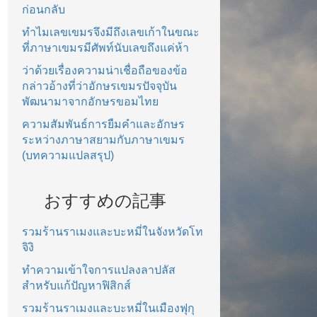
ก่อนกลับ
ทำไมเลขเขมรจึงมีถึงเลขเก้าในขณะ
ที่ภาษาเขมรมีศัพท์นับเลขถึงแค่ห้า
ว่าด้วยเรื่องความน่าเชื่อถือของข้อ
กล่าวอ้างที่ว่าอักษรเขมรปัจจุบัน
พัฒนามาจากอักษรขอมไทย
ความสัมพันธ์การยืมคำและอักษร
ระหว่างภาษาสยามกับภาษาเขมร
(บทความแปลสรุป)
おすすめの記事
รวมร้านราเมงและบะหมี่ในจังหวัดโท
จิงิ
ทำความเข้าใจการแปลงลาปลัส
สำหรับแก้ปัญหาฟิสิกส์
รวมร้านราเมงและบะหมี่ในเมืองฟุกุ