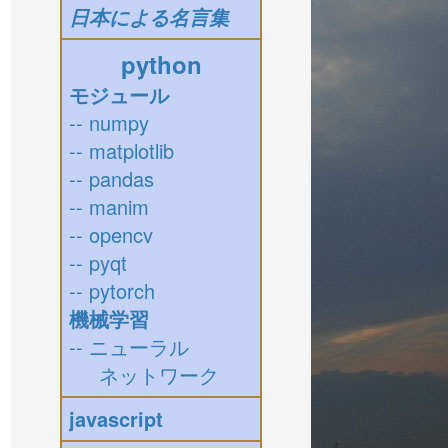
日本による名言集
python
モジュール
-- numpy
-- matplotlib
-- pandas
-- manim
-- opencv
-- pyqt
-- pytorch
機械学習
-- ニューラル
ネットワーク
javascript