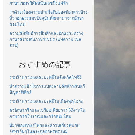
ภาษาเขมรมีศัพท์นับเลขถึงแค่ห้า
ว่าด้วยเรื่องความน่าเชื่อถือของข้อกล่าวอ้าง
ที่ว่าอักษรเขมรปัจจุบันพัฒนามาจากอักษร
ขอมไทย
ความสัมพันธ์การยืมคำและอักษรระหว่าง
ภาษาสยามกับภาษาเขมร (บทความแปล
สรุป)
おすすめの記事
รวมร้านราเมงและบะหมี่ในจังหวัดโทจิงิ
ทำความเข้าใจการแปลงลาปลัสสำหรับแก้
ปัญหาฟิสิกส์
รวมร้านราเมงและบะหมี่ในเมืองฟุกุโอกะ
ตัวอักษรกรีกและเปรียบเทียบการใช้งานใน
ภาษากรีกโบราณและกรีกสมัยใหม่
ที่มาของอักษรไทยและความเกี่ยวพันกับ
อักษรอื่นๆในตระกูลอักษรพราหมี