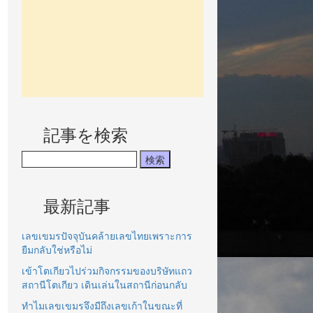
記事を検索
最新記事
เลขเขมรปัจจุบันคล้ายเลขไทยเพราะการ
ยืมกลับใช่หรือไม่
เข้าโตเกียวไปร่วมกิจกรรมของบริษัทแถว
สถานีโตเกียว เดินเล่นในสถานีก่อนกลับ
ทำไมเลขเขมรจึงมีถึงเลขเก้าในขณะที่