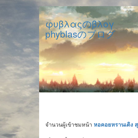
φυβλαςのβλογ
phyblasのブログ
จำนวนผู้เข้าชมหน้า
หอคอยหรานเติง ส