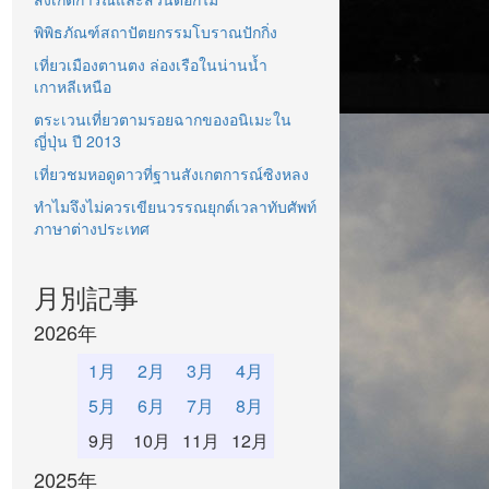
พิพิธภัณฑ์สถาปัตยกรรมโบราณปักกิ่ง
เที่ยวเมืองตานตง ล่องเรือในน่านน้ำ
เกาหลีเหนือ
ตระเวนเที่ยวตามรอยฉากของอนิเมะใน
ญี่ปุ่น ปี 2013
เที่ยวชมหอดูดาวที่ฐานสังเกตการณ์ซิงหลง
ทำไมจึงไม่ควรเขียนวรรณยุกต์เวลาทับศัพท์
ภาษาต่างประเทศ
月別記事
2026年
1月
2月
3月
4月
5月
6月
7月
8月
9月
10月
11月
12月
2025年