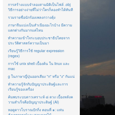
การสร้างแบบจำลองสามมิติเป็นไฟล์ .obj
วิธีการอย่างง่ายที่ไม่ว่าใครก็ลองทำได้ทันที
รวมรายชื่อนักร้องเพลงกวางตุ้ง
ภาษาจีนแบ่งเป็นสำเนียงอะไรบ้าง มีความ
แตกต่างกันมากแค่ไหน
ทำความเข้าใจระบอบประชาธิปไตยจาก
ประวัติศาสตร์ความเป็นมา
เรียนรู้วิธีการใช้ regular expression
(regex)
การใช้ unix shell เบื้องต้น ใน linux และ
mac
g ในภาษาญี่ปุ่นออกเสียง "ก" หรือ "ง" กันแน่
ทำความรู้จักกับปัญญาประดิษฐ์และการ
เรียนรู้ของเครื่อง
ค้นพบระบบดาวเคราะห์ ๘ ดวง เบื้องหลังค
วามสำเร็จคือปัญญาประดิษฐ์ (AI)
หอดูดาวโบราณปักกิ่ง ตอนที่ ๑: แท่น
สังเกตการณ์และสวนดอกไม้