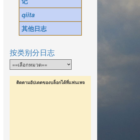
记
qiita
其他日志
按类别分日志
ติดตามอัปเดตของบล็อกได้ที่แฟนเพจ