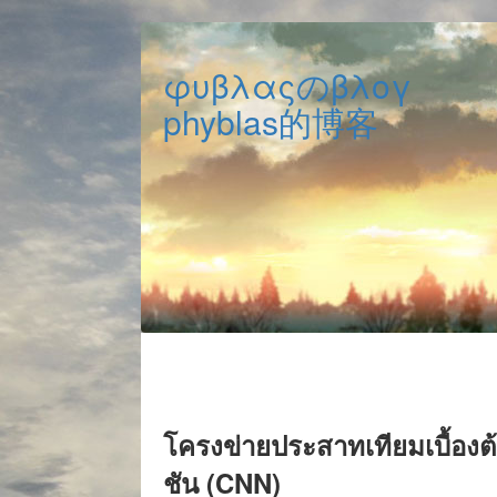
φυβλαςのβλογ
phyblas的博客
โครงข่ายประสาทเทียมเบื้อง
ชัน (CNN)