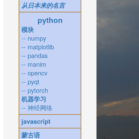
从日本来的名言
python
模块
-- numpy
-- matplotlib
-- pandas
-- manim
-- opencv
-- pyqt
-- pytorch
机器学习
-- 神经网络
javascript
蒙古语