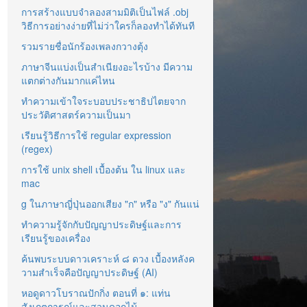
การสร้างแบบจำลองสามมิติเป็นไฟล์ .obj
วิธีการอย่างง่ายที่ไม่ว่าใครก็ลองทำได้ทันที
รวมรายชื่อนักร้องเพลงกวางตุ้ง
ภาษาจีนแบ่งเป็นสำเนียงอะไรบ้าง มีความ
แตกต่างกันมากแค่ไหน
ทำความเข้าใจระบอบประชาธิปไตยจาก
ประวัติศาสตร์ความเป็นมา
เรียนรู้วิธีการใช้ regular expression
(regex)
การใช้ unix shell เบื้องต้น ใน linux และ
mac
g ในภาษาญี่ปุ่นออกเสียง "ก" หรือ "ง" กันแน่
ทำความรู้จักกับปัญญาประดิษฐ์และการ
เรียนรู้ของเครื่อง
ค้นพบระบบดาวเคราะห์ ๘ ดวง เบื้องหลังค
วามสำเร็จคือปัญญาประดิษฐ์ (AI)
หอดูดาวโบราณปักกิ่ง ตอนที่ ๑: แท่น
สังเกตการณ์และสวนดอกไม้