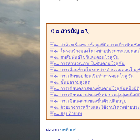
ㄍ๏ สารบัญ ๏ㄟ
๛ ว่าด้วยเรื่องของข้อมูลที่มีความเกี่ยวพันเช
๛ โครงสร้างของโครงข่ายประสาทแบบคอนโ
๛ สหสัมพันธ์ไขว้และคอนโวลูชัน
๛ การคำนวณภายในชั้นคอนโวลูชัน
๛ การเลื่อนข้ามในระหว่างคำนวณคอนโวลูช
๛ การเติมขอบก่อนเริ่มทำการคอนโวลูชัน
๛ ชั้นบ่อรวมสูงสุด
๛ การเขียนคลาสของชั้นคอนโวลูชันหนึ่งมิติ
๛ การเขียนคลาสของชั้นบ่อรวมสูงสุดหนึ่งมิต
๛ การเขียนคลาสของชั้นตัวเปลี่ยนรูป
๛ ตัวอย่างการสร้างและใช้งานโครงข่ายประส
๛ สรุปท้ายบท
ต่อจาก
บทที่ ๑๙