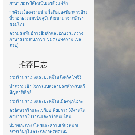
ภาษาเขมรมีศัพท์นับเลขถึงแค่ห้า
ว่าด้วยเรื่องความน่าเชื่อถือของข้อกล่าวอ้าง
ที่ว่าอักษรเขมรปัจจุบันพัฒนามาจากอักษร
ขอมไทย
ความสัมพันธ์การยืมคำและอักษรระหว่าง
ภาษาสยามกับภาษาเขมร (บทความแปล
สรุป)
推荐日志
รวมร้านราเมงและบะหมี่ในจังหวัดโทจิงิ
ทำความเข้าใจการแปลงลาปลัสสำหรับแก้
ปัญหาฟิสิกส์
รวมร้านราเมงและบะหมี่ในเมืองฟุกุโอกะ
ตัวอักษรกรีกและเปรียบเทียบการใช้งานใน
ภาษากรีกโบราณและกรีกสมัยใหม่
ที่มาของอักษรไทยและความเกี่ยวพันกับ
อักษรอื่นๆในตระกูลอักษรพราหมี