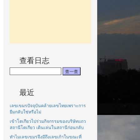
查看日志
最近
เลขเขมรปัจจุบันคล้ายเลขไทยเพราะการ
ยืมกลับใช่หรือไม่
เข้าโตเกียวไปร่วมกิจกรรมของบริษัทแถว
สถานีโตเกียว เดินเล่นในสถานีก่อนกลับ
ทำไมเลขเขมรจึงมีถึงเลขเก้าในขณะที่