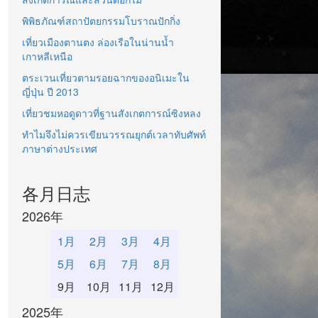
พิพิธภัณฑ์สถาปัตยกรรมโบราณปักกิ่ง
เที่ยวเมืองตานตง ล่องเรือในน่านน้ำ
เกาหลีเหนือ
ตระเวนเที่ยวตามรอยฉากของอนิเมะใน
ญี่ปุ่น ปี 2013
เที่ยวชมหอดูดาวที่ฐานสังเกตการณ์ซิงหลง
ทำไมจึงไม่ควรเขียนวรรณยุกต์เวลาทับศัพท์
ภาษาต่างประเทศ
各月日志
2026年
1月
2月
3月
4月
5月
6月
7月
8月
9月
10月
11月
12月
2025年