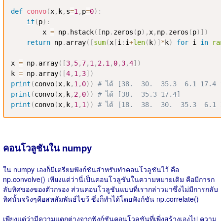
def
convo
(
x
,
k
,
s
=
1
,
p
=
0
)
:
if
(
p
)
:
        x 
=
 np
.
hstack
(
[
np
.
zeros
(
p
)
,
x
,
np
.
zeros
(
p
)
]
)
return
 np
.
array
(
[
sum
(
x
[
i
:
i
+
len
(
k
)
]
*
k
)
for
 i 
in
ra
x 
=
 np
.
array
(
[
3
,
5
,
7
,
1
,
2.1
,
0
,
3
,
4
]
)
k 
=
 np
.
array
(
[
4
,
1
,
3
]
)
print
(
convo
(
x
,
k
,
1
,
0
)
)
# ได้ [38.  30.  35.3  6.1 17.4 
print
(
convo
(
x
,
k
,
2
,
0
)
)
# ได้ [38.  35.3 17.4]
print
(
convo
(
x
,
k
,
1
,
1
)
)
# ได้ [18.  38.  30.  35.3  6.1
คอนโวลูชันใน numpy
ใน numpy เองก็มีเตรียมฟังก์ชันสำหรับทำคอนโวลูชันไว้ คือ
np.convolve() เพียงแต่ว่านี่เป็นคอนโวลูชันในความหมายเดิม คือมีการก
ลับทิศของของตัวกรอง ส่วนคอนโวลูชันแบบที่เรากล่าวมาซึ่งไม่มีการกลับ
ทิศนั้นจริงๆคือสหสัมพันธ์ไขว้ ซึ่งก็ทำได้โดยฟังก์ชัน np.correlate()
เพียงแต่ว่ามีความแตกต่างจากฟังก์ชันคอนโวลูชันที่เพิ่งสร้างเองไป ความ