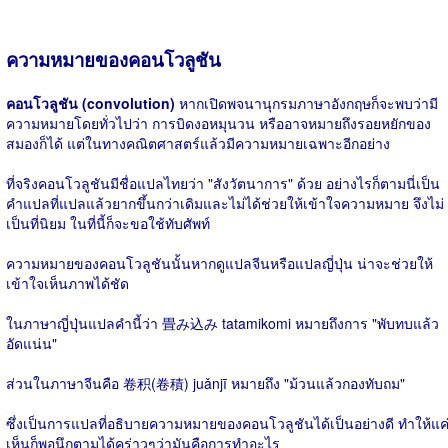
ความหมายของคอนโวลูชัน
คอนโวลูชัน (convolution)
หากเปิดพจนานุกรมภาษาอังกฤษก็จะพบว่ามี
ความหมายโดยทั่วไปว่า การบิดงอหมุนวน หรืออาจหมายถึงรอยหยักของ
สมองก็ได้ แต่ในทางคณิตศาสตร์แล้วมีความหมายเฉพาะอีกอย่าง
ที่จริงคอนโวลูชันมีชื่อแปลไทยว่า "สังวัตนาการ" ด้วย อย่างไรก็ตามนี่เป็น
คำแปลที่แปลแล้วยากขึ้นกว่าเดิมและไม่ได้ช่วยให้เข้าใจความหมาย จึงไม่
เป็นที่นิยม ในที่นี้ก็จะขอใช้ทับศัพท์
ความหมายของคอนโวลูชันนั้นหากดูแปลจีนหรือแปลญี่ปุ่น น่าจะช่วยให้
เข้าใจเห็นภาพได้ชัด
ในภาษาญี่ปุ่นแปลคำนี้ว่า 畳み込み tatamikomi หมายถึงการ "พับทบแล้ว
อัดแน่น"
ส่วนในภาษาจีนคือ 卷积(卷積) juǎnjī หมายถึง "ม้วนแล้วกองทับถม"
ซึ่งเป็นการแปลที่อธิบายความหมายของคอนโวลูชันได้เป็นอย่างดี ทำให้แค
เห็นก็พอนึกตามได้คร่าวๆว่ามันคือการทำอะไร