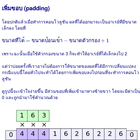
เพิ่มขอบ (padding)
โดยปกติแล้วเมื่อทำการคอนโวลูชัน ผลที่ได้ออกมาจะเป็นอาเรย์ที่มีขนาด
เล็กลง โดยที่
ข
น
า
ด
ท
ไ
ด
=
ข
น
า
ด
ป
อ
น
เ
ข
า
−
ข
น
า
ด
ต
ว
ก
ร
อ
ง
+
1
ข
น
า
ด
ท
ไ
ด
=
ข
น
า
ด
ป
อ
น
เ
ข
า
−
ข
น
า
ด
ต
ว
ก
ร
อ
ง
+
1
เพราะฉะนั้นเมื่อใช้ตัวกรองขนาด 3 ก็จะทำให้อาเรย์ที่ได้เล็กลงไป 2
แต่ว่าบ่อยครั้งที่เราอาจไม่ต้องการให้ขนาดของผลที่ได้มีการเปลี่ยนแปลง
กรณีแบบนี้โดยทั่วไปจะทำได้โดยการเพิ่มขอบลงไปก่อนที่จะทำการคอนโว
ลูชัน
ดูรูปนี้จะเข้าใจง่ายขึ้น มีส่วนขอบที่เพิ่มเข้ามาทางซ้ายขวา โดยจะมีค่าเป็
0 และถูกนำมาใช้คำนวณด้วย