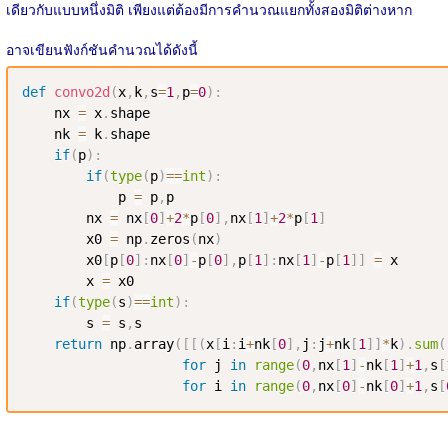
เดียวกับแบบหนึ่งมิติ เพียงแต่ต้องมีการคำนวณแยกทั้งสองมิติต่างหาก
อาจเขียนฟังก์ชันคำนวณได้ดังนี้
def
convo2d
(
x
,
k
,
s
=
1
,
p
=
0
)
:
    nx 
=
 x
.
shape

    nk 
=
 k
.
shape

if
(
p
)
:
if
(
type
(
p
)
==
int
)
:
            p 
=
 p
,
p

        nx 
=
 nx
[
0
]
+
2
*
p
[
0
]
,
nx
[
1
]
+
2
*
p
[
1
]
        x0 
=
 np
.
zeros
(
nx
)
        x0
[
p
[
0
]
:
nx
[
0
]
-
p
[
0
]
,
p
[
1
]
:
nx
[
1
]
-
p
[
1
]
]
=
 x

        x 
=
 x0

if
(
type
(
s
)
==
int
)
:
        s 
=
 s
,
s

return
 np
.
array
(
[
[
(
x
[
i
:
i
+
nk
[
0
]
,
j
:
j
+
nk
[
1
]
]
*
k
)
.
sum
(
for
 j 
in
range
(
0
,
nx
[
1
]
-
nk
[
1
]
+
1
,
s
[
for
 i 
in
range
(
0
,
nx
[
0
]
-
nk
[
0
]
+
1
,
s
[