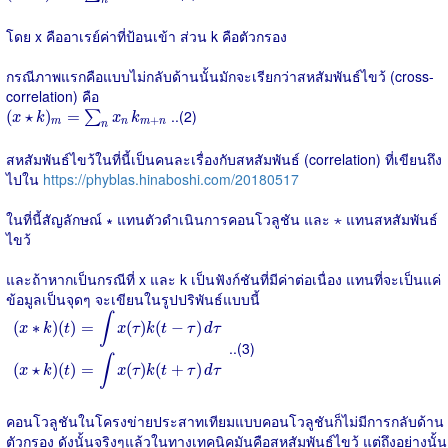
n
โดย x คืออาเรย์ค่าที่ป้อนเข้า ส่วน k คือตัวกรอง
กรณีภาพแรกคือแบบไม่กลับด้านนั้นมักจะเรียกว่าสหสัมพันธ์ไขว้ (cross-
correlation) คือ
(
x
⋆
k
)
m
=
∑
n
x
n
k
m
+
n
..(2)
(
⋆
)
=
∑
x
k
x
k
+
m
n
m
n
n
สหสัมพันธ์ไขว้ในที่นี้เป็นคนละเรื่องกับสหสัมพันธ์ (correlation) ที่เขียนถึง
ไปใน
https://phyblas.hinaboshi.com/20180517
ในที่นี้สัญลักษณ์ ∗ แทนตัวดำเนินการคอนโวลูชัน และ ⋆ แทนสหสัมพันธ์
ไขว้
และถ้าหากเป็นกรณีที่ x และ k เป็นฟังก์ชันที่มีค่าต่อเนื่อง แทนที่จะเป็นแค่
ข้อมูลเป็นจุดๆ จะเขียนในรูปปริพันธ์แบบนี้
(
x
∗
k
)
(
t
)
=
∫
x
(
τ
)
k
(
t
−
τ
)
d
τ
(
x
⋆
k
)
(
t
)
=
∫
x
(
τ
)
k
(
t
+
τ
)
d
τ
∫
(
∗
)
(
)
=
(
)
(
−
)
x
k
t
x
τ
k
t
τ
d
τ
..(3)
∫
(
⋆
)
(
)
=
(
)
(
+
)
x
k
t
x
τ
k
t
τ
d
τ
คอนโวลูชันในโครงข่ายประสาทเทียมแบบคอนโวลูชันก็ไม่มีการกลับด้าน
ตัวกรอง ดังนั้นจริงๆแล้วในทางเทคนิคมันคือสหสัมพันธ์ไขว้ แต่ถึงอย่างนั้น