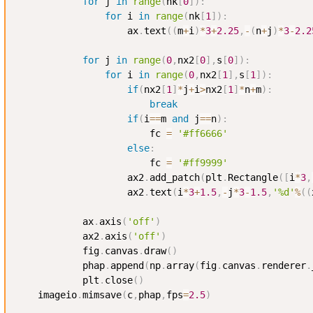
for
 j 
in
range
(
nk
[
0
]
)
:
for
 i 
in
range
(
nk
[
1
]
)
:
                    ax
.
text
(
(
m
+
i
)
*
3
+
2.25
,
-
(
n
+
j
)
*
3
-
2.2
for
 j 
in
range
(
0
,
nx2
[
0
]
,
s
[
0
]
)
:
for
 i 
in
range
(
0
,
nx2
[
1
]
,
s
[
1
]
)
:
if
(
nx2
[
1
]
*
j
+
i
>
nx2
[
1
]
*
n
+
m
)
:
break
if
(
i
==
m 
and
 j
==
n
)
:
                        fc 
=
'#ff6666'
else
:
                        fc 
=
'#ff9999'
                    ax2
.
add_patch
(
plt
.
Rectangle
(
[
i
*
3
,
                    ax2
.
text
(
i
*
3
+
1.5
,
-
j
*
3
-
1.5
,
'%d'
%
(
(
            ax
.
axis
(
'off'
)
            ax2
.
axis
(
'off'
)
            fig
.
canvas
.
draw
(
)
            phap
.
append
(
np
.
array
(
fig
.
canvas
.
renderer
.
            plt
.
close
(
)
    imageio
.
mimsave
(
c
,
phap
,
fps
=
2.5
)