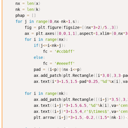
    nx 
=
len
(
x
)
    nk 
=
len
(
k
)
    phap 
=
[
]
for
 j 
in
range
(
0
,
nx
-
nk
+
1
,
s
)
:
        fig 
=
 plt
.
figure
(
figsize
=
[
(
nx
*
3
+
2
)
/
5
.
,
3
]
)
        ax 
=
 plt
.
axes
(
[
0
,
0
,
1
,
1
]
,
aspect
=
1
,
xlim
=
[
0
,
nx
*
3
for
 i 
in
range
(
nx
)
:
if
(
j
<=
i
<
nk
+
j
)
:
                fc 
=
'#ccbbff'
else
:
                fc 
=
'#eeeeff'
            pad 
=
(
i
<
p
)
|
(
nx
-
i
<=
p
)
            ax
.
add_patch
(
plt
.
Rectangle
(
[
i
*
3
,
0
]
,
3
,
3
-
pa
            ax
.
text
(
i
*
3
+
1.5
,
1.5
-
pad
*
0.25
,
'%d'
%
x
[
i
]
,
va
for
 i 
in
range
(
nk
)
:
            ax
.
add_patch
(
plt
.
Rectangle
(
[
(
i
+
j
)
*
3
,
5
]
,
3
,
            ax
.
text
(
(
i
+
j
)
*
3
+
1.5
,
6.5
,
'%d'
%
k
[
i
]
,
va
=
'cen
            ax
.
text
(
(
i
+
j
)
*
3
+
1.5
,
4
,
r'$\times$'
,
va
=
'cen
            plt
.
arrow
(
(
i
+
j
)
*
3
+
1.5
,
-
0.2
,
(
(
1.5
*
(
nk
-
1
)
)
-