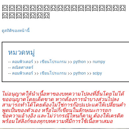
囧囧囧囧囧囧囧囧囧囧囧囧囧囧囧囧囧囧
囧囧囧囧囧囧囧
ดูสถิติของหน้านี้
หมวดหมู่
--
คอมพิวเตอร์
>>
เขียนโปรแกรม
>>
python
>>
numpy
--
คณิตศาสตร์
--
คอมพิวเตอร์
>>
เขียนโปรแกรม
>>
python
>>
scipy
ไม่อนุญาตให้นำเนื้อหาของบทความไปลงที่อื่นโดยไม่ได้
ขออนุญาตโดยเด็ดขาด หากต้องการนำบางส่วนไปลง
สามารถทำได้โดยต้องไม่ใช่การก๊อปแปะแต่ให้เปลี่ยนคำ
พูดเป็นของตัวเอง หรือไม่ก็เขียนในลักษณะการยก
ข้อความอ้างอิง และไม่ว่ากรณีไหนก็ตาม ต้องให้เครดิต
พร้อมใส่ลิงก์ของทุกบทความที่มีการใช้เนื้อหาเสมอ