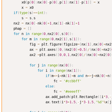
        x0
[
p
[
0
]
:
nx
[
0
]
-
p
[
0
]
,
p
[
1
]
:
nx
[
1
]
-
p
[
1
]
]
=
 x

        x 
=
 x0

if
(
type
(
s
)
==
int
)
:
        s 
=
 s
,
s

    nx2 
=
 nx
[
0
]
-
nk
[
0
]
+
1
,
nx
[
1
]
-
nk
[
1
]
+
1
    phap 
=
[
]
for
 n 
in
range
(
0
,
nx2
[
0
]
,
s
[
0
]
)
:
for
 m 
in
range
(
0
,
nx2
[
1
]
,
s
[
1
]
)
:
            fig 
=
 plt
.
figure
(
figsize
=
[
nx
[
1
]
,
nx
[
0
]
+
nx2
            ax 
=
 plt
.
axes
(
[
0
,
(
nx2
[
0
]
+
0.5
)
/
(
nx
[
0
]
+
nx2
[
            ax2 
=
plt
.
axes
(
[
0
,
0
,
1
,
nx2
[
0
]
/
(
nx
[
0
]
+
nx2
[
0
]
for
 j 
in
range
(
nx
[
0
]
)
:
for
 i 
in
range
(
nx
[
1
]
)
:
if
(
m
<=
i
<
nk
[
1
]
+
m 
and
 n
<=
j
<
nk
[
0
]
+
n
)
                        fc 
=
'#ccbbff'
else
:
                        fc 
=
'#eeeeff'
                    ax
.
add_patch
(
plt
.
Rectangle
(
[
i
*
3
,
-
                    ax
.
text
(
i
*
3
+
1.5
,
-
j
*
3
-
1.5
,
'%d'
%
x
[
j