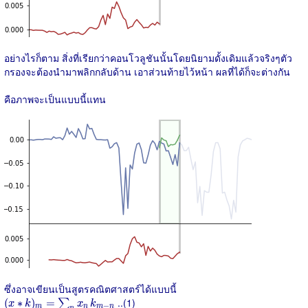
อย่างไรก็ตาม สิ่งที่เรียกว่าคอนโวลูชันนั้นโดยนิยามดั้งเดิมแล้วจริงๆตัว
กรองจะต้องนำมาพลิกกลับด้าน เอาส่วนท้ายไว้หน้า ผลที่ได้ก็จะต่างกัน
คือภาพจะเป็นแบบนี้แทน
ซึ่งอาจเขียนเป็นสูตรคณิตศาสตร์ได้แบบนี้
(
x
∗
k
)
m
=
∑
n
x
n
k
m
−
n
..(1)
(
∗
)
=
∑
x
k
x
k
−
m
n
m
n