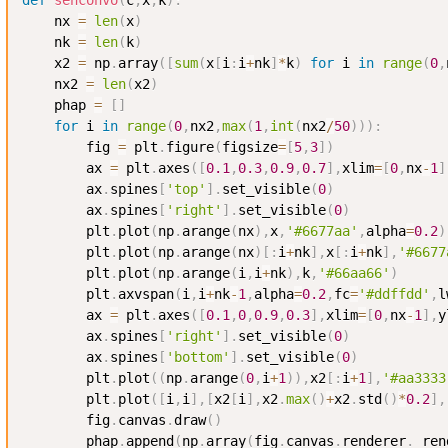
    nx 
=
len
(
x
)
    nk 
=
len
(
k
)
    x2 
=
 np
.
array
(
[
sum
(
x
[
i
:
i
+
nk
]
*
k
)
for
 i 
in
range
(
0
,
    nx2 
=
len
(
x2
)
    phap 
=
[
]
for
 i 
in
range
(
0
,
nx2
,
max
(
1
,
int
(
nx2
/
50
)
)
)
:
        fig 
=
 plt
.
figure
(
figsize
=
[
5
,
3
]
)
        ax 
=
 plt
.
axes
(
[
0.1
,
0.3
,
0.9
,
0.7
]
,
xlim
=
[
0
,
nx
-
1
]
        ax
.
spines
[
'top'
]
.
set_visible
(
0
)
        ax
.
spines
[
'right'
]
.
set_visible
(
0
)
        plt
.
plot
(
np
.
arange
(
nx
)
,
x
,
'#6677aa'
,
alpha
=
0.2
)
        plt
.
plot
(
np
.
arange
(
nx
)
[
:
i
+
nk
]
,
x
[
:
i
+
nk
]
,
'#6677
        plt
.
plot
(
np
.
arange
(
i
,
i
+
nk
)
,
k
,
'#66aa66'
)
        plt
.
axvspan
(
i
,
i
+
nk
-
1
,
alpha
=
0.2
,
fc
=
'#ddffdd'
,
l
        ax 
=
 plt
.
axes
(
[
0.1
,
0
,
0.9
,
0.3
]
,
xlim
=
[
0
,
nx
-
1
]
,
y
        ax
.
spines
[
'right'
]
.
set_visible
(
0
)
        ax
.
spines
[
'bottom'
]
.
set_visible
(
0
)
        plt
.
plot
(
(
np
.
arange
(
0
,
i
+
1
)
)
,
x2
[
:
i
+
1
]
,
'#aa3333
        plt
.
plot
(
[
i
,
i
]
,
[
x2
[
i
]
,
x2
.
max
(
)
+
x2
.
std
(
)
*
0.2
]
,
        fig
.
canvas
.
draw
(
)
        phap
.
append
(
np
.
array
(
fig
.
canvas
.
renderer
.
_ren