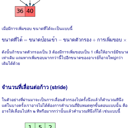
เมื่อมีการเพิ่มขอบ ขนาดที่ได้จะเป็นแบบนี้
ข
น
า
ด
ท
ไ
ด
=
ข
น
า
ด
ป
อ
น
เ
ข
า
−
ข
น
า
ด
ต
ว
ก
ร
อ
ง
+
ก
า
ร
เ
พ
ม
ข
อ
บ
×
2
+
1
ข
น
า
ด
ท
ไ
ด
=
ข
น
า
ด
ป
อ
น
เ
ข
า
−
ข
น
า
ด
ต
ว
ก
ร
อ
ง
+
ก
า
ร
เ
พ
ม
ข
อ
บ
×
ดังนั้นถ้าขนาดตัวกรองเป็น 3 ต้องมีการเพิ่มขอบเป็น 1 เพื่อให้อาเรย์มีขนา
เท่าเดิม แถมหากเพิ่มขอบมากกว่านี้ไปอีกขนาดของอาเรย์ก็อาจใหญ่กว่า
เดิมได้ด้วย
จำนวนที่เลื่อนต่อก้าว (stride)
ในตัวอย่างที่ผ่านมาจะเป็นการเลื่อนตัวกรองไปครั้งนึงแล้วก็คำนวณทีนึง
แต่ในบางครั้งเราอาจไม่ได้ต้องการคำนวณถี่ยิบหมดทุกขั้นตอนแบบนั้น คือ
อาจให้เลื่อนไปสัก ๒ ทีหรือมากกว่านั้นแล้วคำนวณทีนึงก็ได้ เช่นแบบนี้