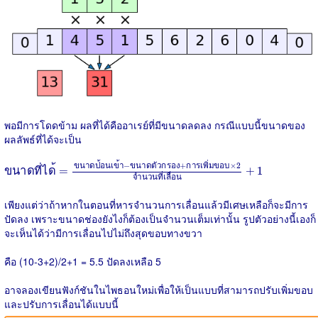
พอมีการโดดข้าม ผลที่ได้คืออาเรย์ที่มีขนาดลดลง กรณีแบบนี้ขนาดของ
ผลลัพธ์ที่ได้จะเป็น
ข
น
า
ด
ท
ไ
ด
=
ข
น
า
ด
ป
อ
น
เ
ข
า
−
ข
น
า
ด
ต
ว
ก
ร
อ
ง
+
ก
า
ร
เ
พ
ม
ข
อ
บ
×
2
จ
น
−
+
×
2
ข
น
า
ด
ป
อ
น
เ
ข
า
ข
น
า
ด
ต
ว
ก
ร
อ
ง
ก
า
ร
เ
พ
ม
ข
อ
บ
ข
น
า
ด
ท
ไ
ด
=
+
1
จ
ำ
น
ว
น
ท
เ
ล
อ
น
เพียงแต่ว่าถ้าหากในตอนที่หารจำนวนการเลื่อนแล้วมีเศษเหลือก็จะมีการ
ปัดลง เพราะขนาดช่องยังไงก็ต้องเป็นจำนวนเต็มเท่านั้น รูปตัวอย่างนี้เองก็
จะเห็นได้ว่ามีการเลื่อนไปไม่ถึงสุดขอบทางขวา
คือ (10-3+2)/2+1 = 5.5 ปัดลงเหลือ 5
อาจลองเขียนฟังก์ชันในไพธอนใหม่เพื่อให้เป็นแบบที่สามารถปรับเพิ่มขอบ
และปรับการเลื่อนได้แบบนี้