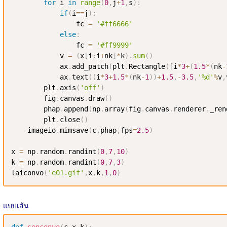
for
 i 
in
range
(
0
,
j
+
1
,
s
)
:
if
(
i
==
j
)
:
                fc 
=
'#ff6666'
else
:
                fc 
=
'#ff9999'
            v 
=
(
x
[
i
:
i
+
nk
]
*
k
)
.
sum
(
)
            ax
.
add_patch
(
plt
.
Rectangle
(
[
i
*
3
+
(
1.5
*
(
nk
-
            ax
.
text
(
(
i
*
3
+
1.5
*
(
nk
-
1
)
)
+
1.5
,
-
3.5
,
'%d'
%
v
,
        plt
.
axis
(
'off'
)
        fig
.
canvas
.
draw
(
)
        phap
.
append
(
np
.
array
(
fig
.
canvas
.
renderer
.
_ren
        plt
.
close
(
)
    imageio
.
mimsave
(
c
,
phap
,
fps
=
2.5
)
x 
=
 np
.
random
.
randint
(
0
,
7
,
10
)
k 
=
 np
.
random
.
randint
(
0
,
7
,
3
)
laiconvo
(
'e01.gif'
,
x
,
k
,
1
,
0
)
แบบเส้น
def
senconvo
(
c
,
x
,
k
)
: