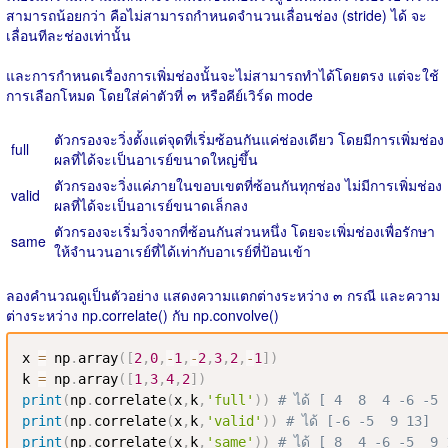
สามารถน้อยกว่า คือไม่สามารถกำหนดจำนวนเลื่อนช่อง (stride) ได้ จะ
เลื่อนทีละช่องเท่านั้น
และการกำหนดเรื่องการเพิ่มช่องนั้นจะไม่สามารถทำได้โดยตรง แต่จะใช้
การเลือกโหมด โดยใส่ค่าตัวที่ ๓ หรือคีย์เวิร์ด mode
ตัวกรองจะวิ่งตั้งแต่จุดที่เริ่มซ้อนกันแค่ช่องเดียว โดยมีการเพิ่มช่อง
full
ผลที่ได้จะเป็นอาเรย์ขนาดใหญ่ขึ้น
ตัวกรองจะวิ่งแค่ภายในขอบเขตที่ซ้อนกันทุกช่อง ไม่มีการเพิ่มช่อง
valid
ผลที่ได้จะเป็นอาเรย์ขนาดเล็กลง
ตัวกรองจะเริ่มวิ่งจากที่ซ้อนกันส่วนหนึ่ง โดยจะเพิ่มช่องเพื่อรักษา
same
ให้จำนวนอาเรย์ที่ได้เท่ากับอาเรย์ที่ป้อนเข้า
ลองคำนวณดูเป็นตัวอย่าง แสดงความแตกต่างระหว่าง ๓ กรณี และความ
ต่างระหว่าง np.correlate() กับ np.convolve()
x 
=
 np
.
array
(
[
2
,
0
,
-
1
,
-
2
,
3
,
2
,
-
1
]
)
k 
=
 np
.
array
(
[
1
,
3
,
4
,
2
]
)
print
(
np
.
correlate
(
x
,
k
,
'full'
)
)
# ได้ [ 4  8  4 -6 -5
print
(
np
.
correlate
(
x
,
k
,
'valid'
)
)
# ได้ [-6 -5  9 13]
print
(
np
.
correlate
(
x
,
k
,
'same'
)
)
# ได้ [ 8  4 -6 -5  9 