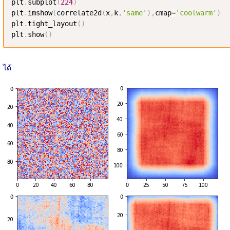
plt
.
subplot
(
224
)
plt
.
imshow
(
correlate2d
(
x
,
k
,
'same'
)
,
cmap
=
'coolwarm'
)
plt
.
tight_layout
(
)
plt
.
show
(
)
ได้