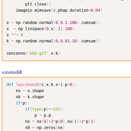
        plt
.
close
(
)
    imageio
.
mimsave
(
c
,
phap
,
duration
=
0.04
)
x 
=
 np
.
random
.
normal
(
0
,
0.1
,
100
)
.
cumsum
(
)
x 
-=
 np
.
linspace
(
0
,
x
[
-
1
]
,
100
)
x 
**=
3
k 
=
 np
.
random
.
normal
(
0
,
0.01
,
10
)
.
cumsum
(
)
senconvo
(
'e02.gif'
,
x
,
k
)
แบบสองมิติ
def
laiconvo2d
(
c
,
x
,
k
,
s
=
1
,
p
=
0
)
:
    nx 
=
 x
.
shape

    nk 
=
 k
.
shape

if
(
p
)
:
if
(
type
(
p
)
==
int
)
:
            p 
=
 p
,
p

        nx 
=
 nx
[
0
]
+
2
*
p
[
0
]
,
nx
[
1
]
+
2
*
p
[
1
]
        x0 
=
 np
.
zeros
(
nx
)