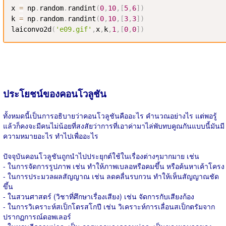
x 
=
 np
.
random
.
randint
(
0
,
10
,
[
5
,
6
]
)
k 
=
 np
.
random
.
randint
(
0
,
10
,
[
3
,
3
]
)
laiconvo2d
(
'e09.gif'
,
x
,
k
,
1
,
[
0
,
0
]
)
ประโยชน์ของคอนโวลูชัน
ทั้งหมดนี้เป็นการอธิบายว่าคอนโวลูชันคืออะไร คำนวณอย่างไร แต่พอรู้
แล้วก็คงจะมีคนไม่น้อยที่สงสัยว่าการที่เอาค่ามาไล่พับทบคูณกันแบบนี้มันมี
ความหมายอะไร ทำไปเพื่ออะไร
ปัจจุบันคอนโวลูชันถูกนำไปประยุกต์ใช้ในเรื่องต่างๆมากมาย เช่น
- ในการจัดการรูปภาพ เช่น ทำให้ภาพเบลอหรือคมขึ้น หรือค้นหาเค้าโครง
- ในการประมวลผลสัญญาณ เช่น ลดคลื่นรบกวน ทำให้เห็นสัญญาณชัด
ขึ้น
- ในสวนศาสตร์ (วิชาที่ศึกษาเรื่องเสียง) เช่น จัดการกับเสียงก้อง
- ในการวิเคราะห์สเป็กโตรสโกปี เช่น วิเคราะห์การเลื่อนสเป็กตรัมจาก
ปรากฏการณ์ดอพเลอร์