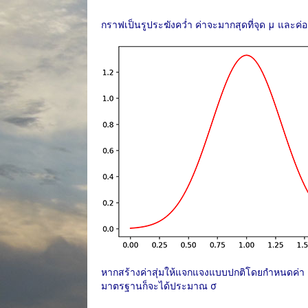
กราฟเป็นรูประฆังคว่ำ ค่าจะมากสุดที่จุด μ และค่อ
หากสร้างค่าสุ่มให้แจกแจงแบบปกติโดยกำหนดค่า μ แ
มาตรฐานก็จะได้ประมาณ σ