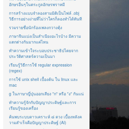
อักษรอื่นๆในตระกูลอักษรพราหมี
การสร้างแบบจำลองสามมิติเป็นไฟล์ .obj
วิธีการอย่างง่ายที่ไม่ว่าใครก็ลองทำได้ทันที
รวมรายชื่อนักร้องเพลงกวางตุ้ง
ภาษาจีนแบ่งเป็นสำเนียงอะไรบ้าง มีความ
แตกต่างกันมากแค่ไหน
ทำความเข้าใจระบอบประชาธิปไตยจาก
ประวัติศาสตร์ความเป็นมา
เรียนรู้วิธีการใช้ regular expression
(regex)
การใช้ unix shell เบื้องต้น ใน linux และ
mac
g ในภาษาญี่ปุ่นออกเสียง "ก" หรือ "ง" กันแน่
ทำความรู้จักกับปัญญาประดิษฐ์และการ
เรียนรู้ของเครื่อง
ค้นพบระบบดาวเคราะห์ ๘ ดวง เบื้องหลังค
วามสำเร็จคือปัญญาประดิษฐ์ (AI)