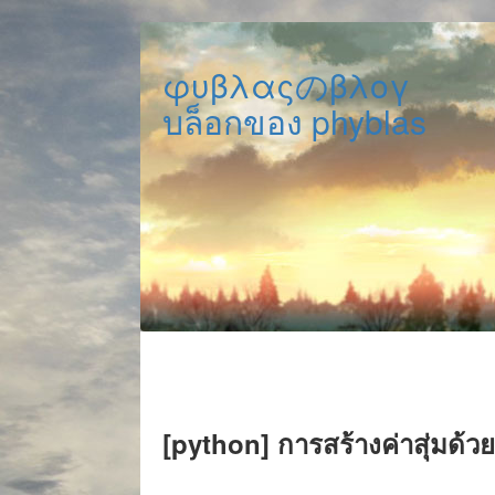
φυβλαςのβλογ
บล็อกของ phyblas
[python] การสร้างค่าสุ่มด