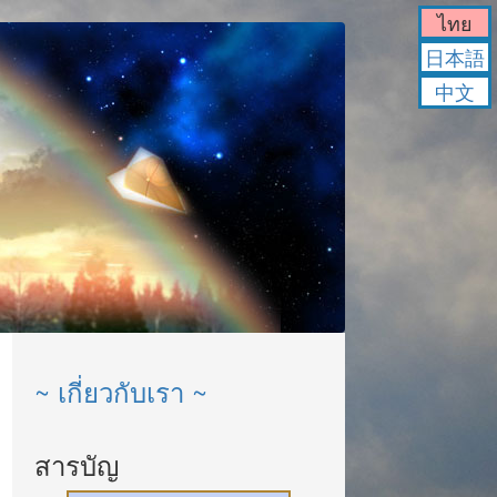
ไทย
日本語
中文
~ เกี่ยวกับเรา ~
สารบัญ