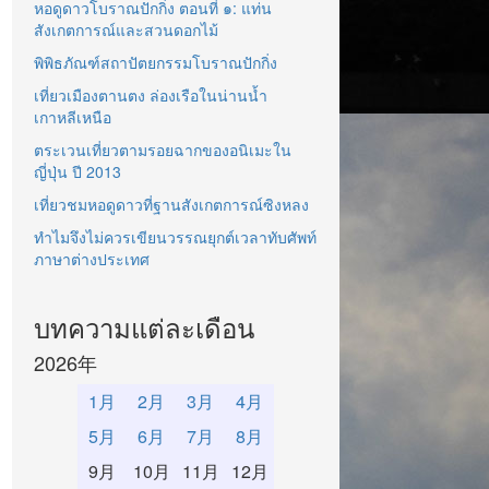
หอดูดาวโบราณปักกิ่ง ตอนที่ ๑: แท่น
สังเกตการณ์และสวนดอกไม้
พิพิธภัณฑ์สถาปัตยกรรมโบราณปักกิ่ง
เที่ยวเมืองตานตง ล่องเรือในน่านน้ำ
ρ
x
1
x
n
σ
x
1
σ
x
n
ρ
x
2
x
n
σ
x
2
σ
x
n
⋯
σ
x
n
2
]
เกาหลีเหนือ
ตระเวนเที่ยวตามรอยฉากของอนิเมะใน
ญี่ปุ่น ปี 2013
เที่ยวชมหอดูดาวที่ฐานสังเกตการณ์ซิงหลง
ทำไมจึงไม่ควรเขียนวรรณยุกต์เวลาทับศัพท์
ภาษาต่างประเทศ
บทความแต่ละเดือน
2026年
1月
2月
3月
4月
5月
6月
7月
8月
9月
10月
11月
12月