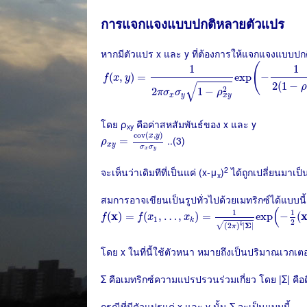
การแจกแจงแบบปกติหลายตัวแปร
หากมีตัวแปร x และ y ที่ต้องการให้แจกแจงแบบปกต
f
(
x
,
y
)
=
1
2
π
σ
x
σ
y
1
−
ρ
x
y
2
exp
(
−
1
2
(
1
−
ρ
x
y
2
)
(
1
1
=
exp
−
(
,
)
f
x
y
2
(
1
−
√
ρ
2
2
1
−
π
σ
σ
ρ
x
y
x
y
โดย ρ
คือค่าสหสัมพันธ์ของ x และ y
xy
ρ
x
y
=
cov
(
x
,
y
)
σ
x
σ
y
cov
(
,
)
x
y
..(3)
=
ρ
x
y
σ
σ
x
y
2
จะเห็นว่าเดิมทีที่เป็นแค่ (x-μ
)
ได้ถูกเปลี่ยนมาเป็น
x
สมการอาจเขียนเป็นรูปทั่วไปด้วยเมทริกซ์ได้แบบนี้
f
(
x
)
=
f
(
x
1
,
…
,
x
k
)
=
1
(
2
π
)
k
|
Σ
|
exp
(
−
1
2
(
x
−
μ
)
T
(
1
1
x
(
)
=
(
,
…
,
)
=
exp
−
(
f
f
x
x
1
k
2
√
(
2
)
|
Σ
|
k
π
โดย x ในที่นี้ใช้ตัวหนา หมายถึงเป็นปริมาณเวกเตอ
Σ คือเมทริกซ์ความแปรปรวนร่วมเกี่ยว โดย |Σ| คือด
กรณีที่มีตัวแปรแค่ x และ y นั้น Σ จะเป็นแบบนี้