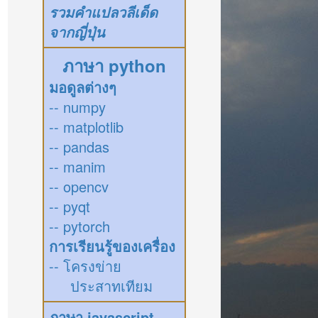
รวมคำแปลวลีเด็ด
จากญี่ปุ่น
ภาษา python
มอดูลต่างๆ
-- numpy
-- matplotlib
-- pandas
-- manim
-- opencv
-- pyqt
-- pytorch
การเรียนรู้ของเครื่อง
-- โครงข่าย
ประสาทเทียม
ภาษา javascript