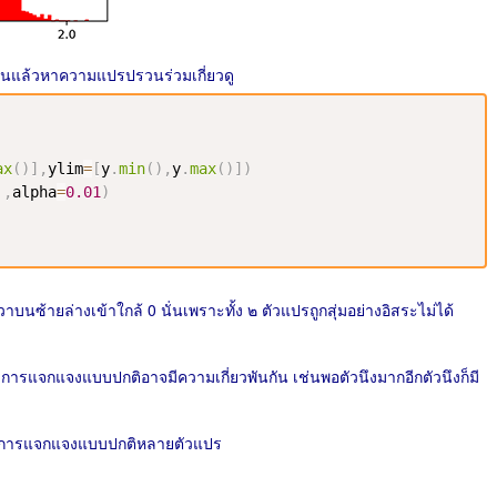
ันแล้วหาความแปรปรวนร่วมเกี่ยวดู
ax
(
)
]
,
ylim
=
[
y
.
min
(
)
,
y
.
max
(
)
]
)
'
,
alpha
=
0.01
)
บนซ้ายล่างเข้าใกล้ 0 นั่นเพราะทั้ง ๒ ตัวแปรถูกสุ่มอย่างอิสระไม่ได้
ีการแจกแจงแบบปกติอาจมีความเกี่ยวพันกัน เช่นพอตัวนึงมากอีกตัวนึงก็มี
้วยการแจกแจงแบบปกติหลายตัวแปร