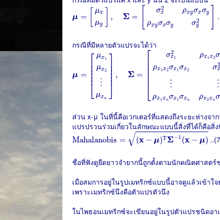
μ
=
[
μ
x
μ
y
]
,
Σ
=
[
σ
x
2
ρ
x
y
σ
x
σ
y
ρ
x
y
σ
x
σ
y
σ
y
2
]
2
[
]
σ
ρ
σ
σ
μ
[
]
x
y
x
y
x
x
Σ
.
=
,
=
μ
2
μ
ρ
σ
σ
σ
y
x
y
x
y
y
กรณีที่มีหลายตัวแปรจะได้ว่า
μ
=
[
μ
x
1
μ
x
2
⋮
μ
x
n
]
,
Σ
=
[
σ
x
1
2
ρ
x
1
x
2
σ
x
1
σ
x
2
⎡
⎡
⎤
2
σ
ρ
μ
x
x
x
⎢

x
1
2
1
1
⎢

⎥

⎢

⎢

⎥

ρ
σ
σ
σ
⎢

μ
⎢

⎥

x
x
x
x
x
⎢

⎥

1
2
1
2
⎢

2
Σ
=
,
=
⎢
⎥
μ
⎢
⋮
⎣
⎦
⋮
⋮
⎣
μ
ρ
σ
σ
ρ
x
x
x
x
x
x
x
n
1
1
2
n
n
n
ส่วน x-μ ในที่นี้คือเวกเตอร์ที่แสดงถึงระยะห่าง
แปรปรวนร่วมเกี่ยวในลักษณะแบบนี้สิ่งที่ได้ก็คือสิ่งท
Mahalanobis
=
(
x
−
μ
)
T
Σ
−
1
(
x
−
μ
)
√
−
1
x
Σ
x
..(
T
Mahalanobis
=
(
−
)
(
−
)
μ
μ
ชื่อที่ฟังดูยืดยาวจำยากนี้ถูกตั้งตามนักคณิตศาสตร์
เมื่อสมการอยู่ในรูปเมทริกซ์แบบนี้อาจดูแล้วเข
เพราะเมทริกซ์นึงคือตัวแปรตัวนึง
ในไพธอนเมทริกซ์จะเขียนอยู่ในรูปตัวแปรชนิดอาเร