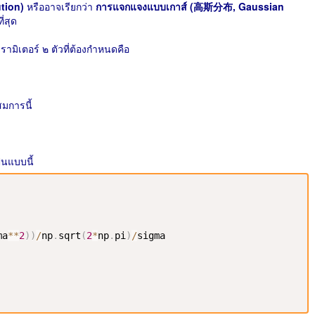
tion)
หรืออาจเรียกว่า
การแจกแจงแบบเกาส์ (高斯分布, Gaussian
่สุด
มิเตอร์ ๒​ ตัวที่ต้องกำหนดคือ
การนี้
นแบบนี้
ma
**
2
)
)
/
np
.
sqrt
(
2
*
np
.
pi
)
/
sigma
