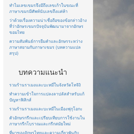
ทำไมเลขเขมรจึงมีถึงเลขเก้าในขณะที่
ภาษาเขมรมีศัพท์นับเลขถึงแค่ห้า
ว่าด้วยเรื่องความน่าเชื่อถือของข้อกล่าวอ้าง
ที่ว่าอักษรเขมรปัจจุบันพัฒนามาจากอักษร
ขอมไทย
ความสัมพันธ์การยืมคำและอักษรระหว่าง
ภาษาสยามกับภาษาเขมร (บทความแปล
สรุป)
บทความแนะนำ
รวมร้านราเมงและบะหมี่ในจังหวัดโทจิงิ
ทำความเข้าใจการแปลงลาปลัสสำหรับแก้
ปัญหาฟิสิกส์
รวมร้านราเมงและบะหมี่ในเมืองฟุกุโอกะ
ตัวอักษรกรีกและเปรียบเทียบการใช้งานใน
ภาษากรีกโบราณและกรีกสมัยใหม่
ที่มาของอักษรไทยและความเกี่ยวพันกับ