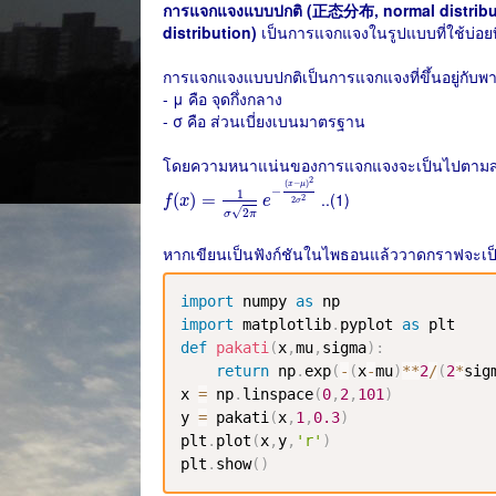
การแจกแจงแบบปกติ (正态分布, normal distribu
distribution)
เป็นการแจกแจงในรูปแบบที่ใช้บ่อยที
การแจกแจงแบบปกติเป็นการแจกแจงที่ขึ้นอยู่กับพารา
- μ คือ จุดกึ่งกลาง
- σ คือ ส่วนเบี่ยงเบนมาตรฐาน
โดยความหนาแน่นของการแจกแจงจะเป็นไปตามสม
f
(
x
)
=
1
σ
2
π
e
−
(
x
−
μ
)
2
2
σ
2
2
(
−
)
x
μ
−
1
..(1)
(
)
=
2
f
x
e
2
σ
√
2
σ
π
หากเขียนเป็นฟังก์ชันในไพธอนแล้ววาดกราฟจะเป็
import
 numpy 
as
import
 matplotlib
.
pyplot 
as
def
pakati
(
x
,
mu
,
sigma
)
:
return
 np
.
exp
(
-
(
x
-
mu
)
**
2
/
(
2
*
sig
x 
=
 np
.
linspace
(
0
,
2
,
101
)
y 
=
 pakati
(
x
,
1
,
0.3
)
plt
.
plot
(
x
,
y
,
'r'
)
plt
.
show
(
)