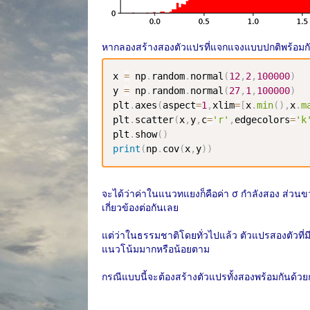
หากลองสร้างสองตัวแปรที่แจกแจงแบบปกติพร้อมก
x 
=
 np
.
random
.
normal
(
12
,
2
,
100000
)
y 
=
 np
.
random
.
normal
(
27
,
1
,
100000
)
plt
.
axes
(
aspect
=
1
,
xlim
=
[
x
.
min
(
)
,
x
.
m
plt
.
scatter
(
x
,
y
,
c
=
'r'
,
edgecolors
=
'k
plt
.
show
(
)
print
(
np
.
cov
(
x
,
y
)
)
จะได้ว่าค่าในแนวทแยงก็คือค่า σ กำลังสอง ส่วนขวา
เกี่ยวข้องต่อกันเลย
แต่ว่าในธรรมชาติโดยทั่วไปแล้ว ตัวแปรสองตัวที่ม
แนวโน้มมากหรือน้อยตาม
กรณีแบบนี้จะต้องสร้างตัวแปรทั้งสองพร้อมกันด