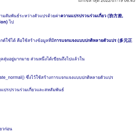
แก้ไขล่าสุด 2022/07/19 06:45
ามสัมพันธ์ระหว่างตัวแปรด้วยค่า
ความแปรปรวนร่วมเกี่ยว (协方差,
ion)
ไป
์ใช้ได้ คือใช้สร้างข้อมูลที่มี
การแจกแจงแบบปกติหลายตัวแปร (多元正
ลสุ่มอยู่มากมาย ส่วนหนึ่งได้เขียนถึงไปแล้วใน
iate_normal() ซึ่งไว้ใช้สร้างการแจกแจงแบบปกติหลายตัวแปร
ามแปรปรวนร่วมเกี่ยวและสหสัมพันธ์
ยวก่อน