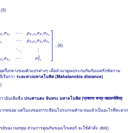
.(5)
⋯
ρ
x
1
x
n
σ
x
1
σ
x
n
ρ
x
1
x
2
σ
x
1
σ
x
2
σ
x
2
2
⋯
ρ
x
2
x
n
σ
x
2
σ
x
n
⋮
⋮
⋱
⋮
⎤
⋯
σ
σ
ρ
σ
σ
x
x
x
x
x
x
⎥

1
2
1
1
n
n
⎥

2
⋯
ρ
σ
σ
⎥

x
x
x
x
x
2
2
2
⎥

n
n
..(6)
⎥
⋮
⋱
⎦
2
⋯
σ
σ
σ
x
x
x
2
n
n
จากจุดกึ่งกลางของตัวแปรต่างๆ เมื่อนำมาคูณประกบกันกับเมทริกซ์ความ
ี่เรียกว่า
ระยะทางมหาลโนพิส (Mahalanobis distance)
7)
ชาวอินเดียชื่อ
ประศานตะ จันทระ มหาลโนพิส (प्रशान्त चन्द्र महालनोबिस)
้าใจยากหน่อย แต่ในแง่ของการเขียนโปรแกรมคำนวณแล้วเป็นอะไรที่สะดวก
ย์ของ numpy ส่วนการคูณกันของเว็กเตอร์ จะใช้คำสั่ง .dot()