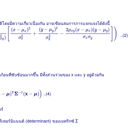
ิโดยมีความเกี่ยวเนื่องกัน อาจเขียนสมการการแจกแจงได้ดังนี้
[
(
x
−
μ
x
)
2
σ
x
2
+
(
y
−
μ
y
)
2
σ
y
2
−
2
ρ
x
y
(
x
−
μ
x
)
(
y
−
μ
y
)
σ
x
σ
y
]
)
2
2
[
]
)
(
−
)
2
(
−
)
(
−
)
(
−
)
y
μ
ρ
x
μ
y
μ
x
μ
y
x
y
x
y
x
+
−
..(2)
2
2
2
)
σ
σ
σ
σ
x
y
x
x
y
y
ก้อนที่ซับซ้อนมากขึ้น มีทั้งส่วนร่วมของ x และ y อยู่ด้วยกัน
Σ
−
1
(
x
−
μ
)
)
)
−
1
T
x
Σ
x
..(4)
−
)
(
−
)
μ
μ
ร์
ีเทอร์มิแนนต์ (determinant) ของเมทริกซ์ Σ