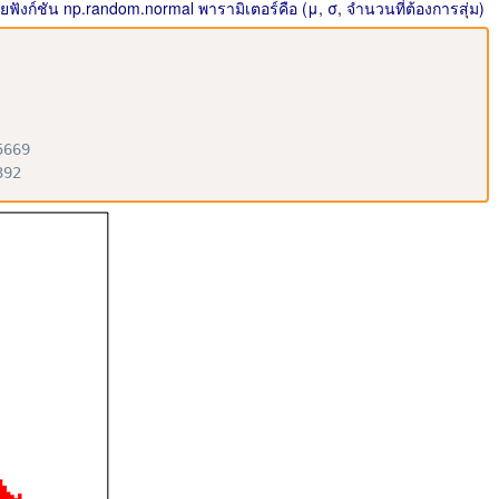
ก์ชัน np.random.normal พารามิเตอร์คือ (μ, σ, จำนวนที่ต้องการสุ่ม)
5669
392