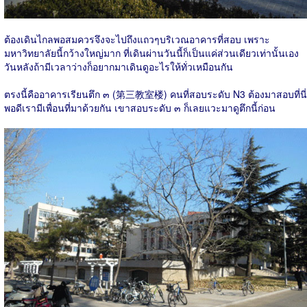
ต้องเดินไกลพอสมควรจึงจะไปถึงแถวๆบริเวณอาคารที่สอบ เพราะ
มหาวิทยาลัยนี้กว้างใหญ่มาก ที่เดินผ่านวันนี้ก็เป็นแค่ส่วนเดียวเท่านั้นเอง
วันหลังถ้ามีเวลาว่างก็อยากมาเดินดูอะไรให้ทั่วเหมือนกัน
ตรงนี้คืออาคารเรียนตึก ๓ (第三教室楼) คนที่สอบระดับ N3 ต้องมาสอบที่นี่
พอดีเรามีเพื่อนที่มาด้วยกัน เขาสอบระดับ ๓ ก็เลยแวะมาดูตึกนี้ก่อน