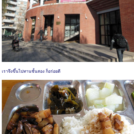
เราจึงขึ้นไปทานชั้นสอง ก็อร่อยดี