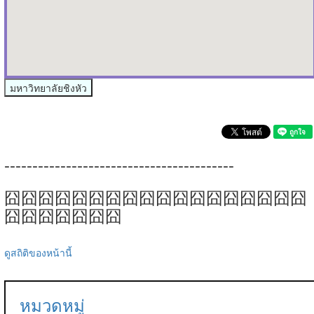
มหาวิทยาลัยชิงหัว
-----------------------------------------
囧囧囧囧囧囧囧囧囧囧囧囧囧囧囧囧囧囧
囧囧囧囧囧囧囧
ดูสถิติของหน้านี้
หมวดหมู่