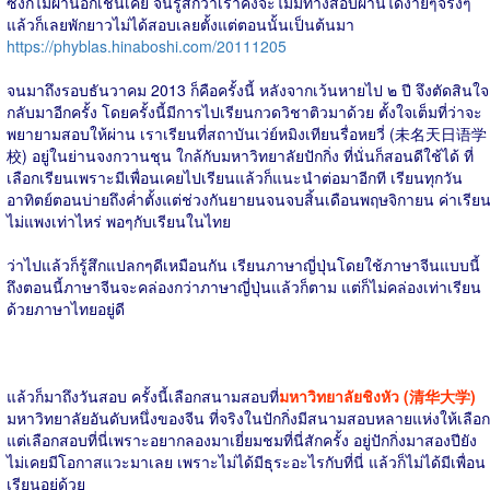
ซึ่งก็ไม่ผ่านอีกเช่นเคย จนรู้สึกว่าเราคงจะไม่มีทางสอบผ่านได้ง่ายๆจริงๆ
แล้วก็เลยพักยาวไม่ได้สอบเลยตั้งแต่ตอนนั้นเป็นต้นมา
https://phyblas.hinaboshi.com/20111205
จนมาถึงรอบธันวาคม 2013 ก็คือครั้งนี้ หลังจากเว้นหายไป ๒ ปี จึงตัดสินใจ
กลับมาอีกครั้ง โดยครั้งนี้มีการไปเรียนกวดวิชาติวมาด้วย ตั้งใจเต็มที่ว่าจะ
พยายามสอบให้ผ่าน เราเรียนที่สถาบันเว่ย์หมิงเทียนรื่อหยวี่ (未名天日语学
校) อยู่ในย่านจงกวานชุน ใกล้กับมหาวิทยาลัยปักกิ่ง ที่นั่นก็สอนดีใช้ได้ ที่
เลือกเรียนเพราะมีเพื่อนเคยไปเรียนแล้วก็แนะนำต่อมาอีกที เรียนทุกวัน
อาทิตย์ตอนบ่ายถึงค่ำตั้งแต่ช่วงกันยายนจนจบสิ้นเดือนพฤษจิกายน ค่าเรีย
ไม่แพงเท่าไหร่ พอๆกับเรียนในไทย
ว่าไปแล้วก็รู้สึกแปลกๆดีเหมือนกัน เรียนภาษาญี่ปุ่นโดยใช้ภาษาจีนแบบนี้
ถึงตอนนี้ภาษาจีนจะคล่องกว่าภาษาญี่ปุ่นแล้วก็ตาม แต่ก็ไม่คล่องเท่าเรียน
ด้วยภาษาไทยอยู่ดี
แล้วก็มาถึงวันสอบ ครั้งนี้เลือกสนามสอบที่
มหาวิทยาลัยชิงหัว (清华大学)
มหาวิทยาลัยอันดับหนึ่งของจีน ที่จริงในปักกิ่งมีสนามสอบหลายแห่งให้เลือก
แต่เลือกสอบที่นี่เพราะอยากลองมาเยี่ยมชมที่นี่สักครั้ง อยู่ปักกิ่งมาสองปียัง
ไม่เคยมีโอกาสแวะมาเลย เพราะไม่ได้มีธุระอะไรกับที่นี่ แล้วก็ไม่ได้มีเพื่อน
เรียนอยู่ด้วย