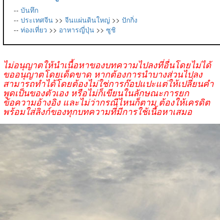
--
บันทึก
--
ประเทศจีน
>>
จีนแผ่นดินใหญ่
>>
ปักกิ่ง
--
ท่องเที่ยว
>>
อาหารญี่ปุ่น
>>
ซูชิ
ไม่อนุญาตให้นำเนื้อหาของบทความไปลงที่อื่นโดยไม่ได้
ขออนุญาตโดยเด็ดขาด หากต้องการนำบางส่วนไปลง
สามารถทำได้โดยต้องไม่ใช่การก๊อปแปะแต่ให้เปลี่ยนคำ
พูดเป็นของตัวเอง หรือไม่ก็เขียนในลักษณะการยก
ข้อความอ้างอิง และไม่ว่ากรณีไหนก็ตาม ต้องให้เครดิต
พร้อมใส่ลิงก์ของทุกบทความที่มีการใช้เนื้อหาเสมอ