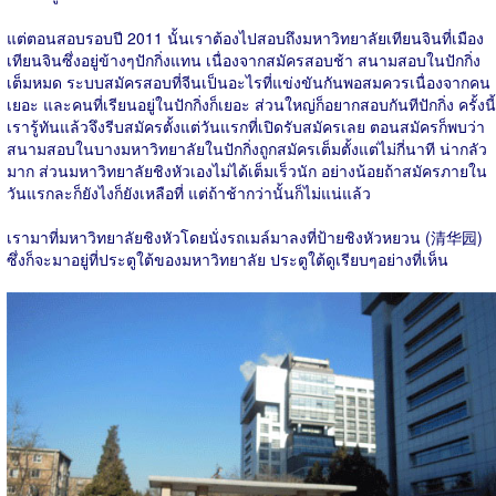
แต่ตอนสอบรอบปี 2011 นั้นเราต้องไปสอบถึงมหาวิทยาลัยเทียนจินที่เมือง
เทียนจินซึ่งอยู่ข้างๆปักกิ่งแทน เนื่องจากสมัครสอบช้า สนามสอบในปักกิ่ง
เต็มหมด ระบบสมัครสอบที่จีนเป็นอะไรที่แข่งขันกันพอสมควรเนื่องจากคน
เยอะ และคนที่เรียนอยู่ในปักกิ่งก็เยอะ ส่วนใหญ่ก็อยากสอบกันทีปักกิ่ง ครั้งนี้
เรารู้ทันแล้วจึงรีบสมัครตั้งแต่วันแรกที่เปิดรับสมัครเลย ตอนสมัครก็พบว่า
สนามสอบในบางมหาวิทยาลัยในปักกิ่งถูกสมัครเต็มตั้งแต่ไม่กี่นาที น่ากลัว
มาก ส่วนมหาวิทยาลัยชิงหัวเองไม่ได้เต็มเร็วนัก อย่างน้อยถ้าสมัครภายใน
วันแรกละก็ยังไงก็ยังเหลือที่ แต่ถ้าช้ากว่านั้นก็ไม่แน่แล้ว
เรามาที่มหาวิทยาลัยชิงหัวโดยนั่งรถเมล์มาลงที่ป้ายชิงหัวหยวน (清华园)
ซึ่งก็จะมาอยู่ที่ประตูใต้ของมหาวิทยาลัย ประตูใต้ดูเรียบๆอย่างที่เห็น