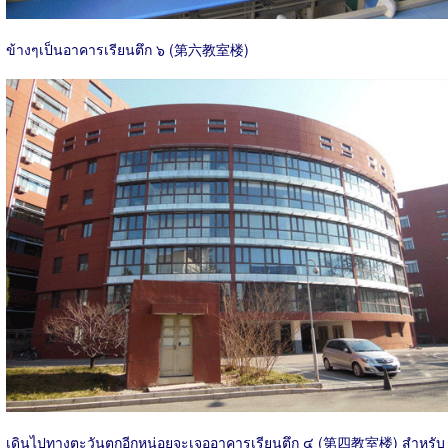
ข้างๆเป็นอาคารเรียนตึก ๖ (第六教室楼)
เดินไปทางตะวันตกอีกหน่อยจะเจออาคารเรียนตึก ๔ (第四教室楼) สำหรับ