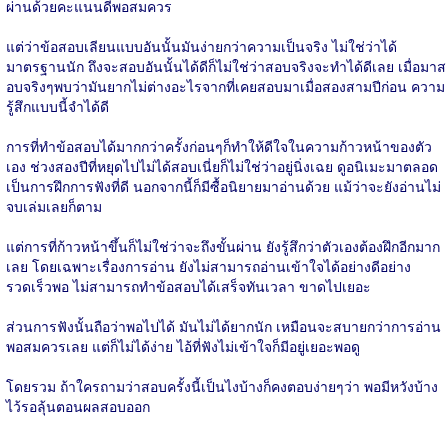
ผ่านด้วยคะแนนดีพอสมควร
แต่ว่าข้อสอบเลียนแบบอันนั้นมันง่ายกว่าความเป็นจริง ไม่ใช่ว่าได้
มาตรฐานนัก ถึงจะสอบอันนั้นได้ดีก็ไม่ใช่ว่าสอบจริงจะทำได้ดีเลย เมื่อมาส
อบจริงๆพบว่ามันยากไม่ต่างอะไรจากที่เคยสอบมาเมื่อสองสามปีก่อน ความ
รู้สึกแบบนี้จำได้ดี
การที่ทำข้อสอบได้มากกว่าครั้งก่อนๆก็ทำให้ดีใจในความก้าวหน้าของตัว
เอง ช่วงสองปีที่หยุดไปไม่ได้สอบเนี่ยก็ไม่ใช่ว่าอยู่นิ่งเฉย ดูอนิเมะมาตลอด
เป็นการฝึกการฟังที่ดี นอกจากนี้ก็มีซื้อนิยายมาอ่านด้วย แม้ว่าจะยังอ่านไม่
จบเล่มเลยก็ตาม
แต่การที่ก้าวหน้าขึ้นก็ไม่ใช่ว่าจะถึงขั้นผ่าน ยังรู้สึกว่าตัวเองต้องฝึกอีกมาก
เลย โดยเฉพาะเรื่องการอ่าน ยังไม่สามารถอ่านเข้าใจได้อย่างดีอย่าง
รวดเร็วพอ ไม่สามารถทำข้อสอบได้เสร็จทันเวลา ขาดไปเยอะ
ส่วนการฟังนั้นถือว่าพอไปได้ มันไม่ได้ยากนัก เหมือนจะสบายกว่าการอ่าน
พอสมควรเลย แต่ก็ไม่ได้ง่าย ไอ้ที่ฟังไม่เข้าใจก็มีอยู่เยอะพอดู
โดยรวม ถ้าใครถามว่าสอบครั้งนี้เป็นไงบ้างก็คงตอบง่ายๆว่า พอมีหวังบ้าง
ไว้รอลุ้นตอนผลสอบออก