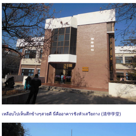
เหลือบไปเห็นตึกข้างๆสวยดี นี่คืออาคารชิงหัวเสวียถาง (清华学堂)