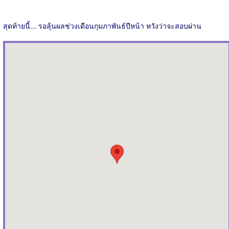
สุดท้ายนี้... รอลุ้นผลช่วงเดือนกุมภาพันธ์ปีหน้า หวังว่าจะสอบผ่าน