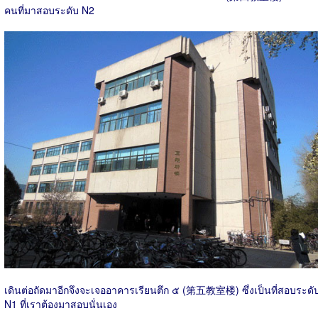
คนที่มาสอบระดับ N2
เดินต่อถัดมาอีกจึงจะเจออาคารเรียนตึก ๕ (第五教室楼) ซึ่งเป็นที่สอบระดั
N1 ที่เราต้องมาสอบนั่นเอง