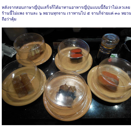
หลังจากสอบภาษาญี่ปุ่นเสร็จก็ได้มาทานอาหารญี่ปุ่นแบบนี้ถือว่าไม่เลวเลย
ร้านนี้ไม่แพง จานละ ๖ หยวนทุกจาน เราทานไป ๕ จานก็จ่ายแค่ ๓๐ หยว
ถือว่าคุ้ม