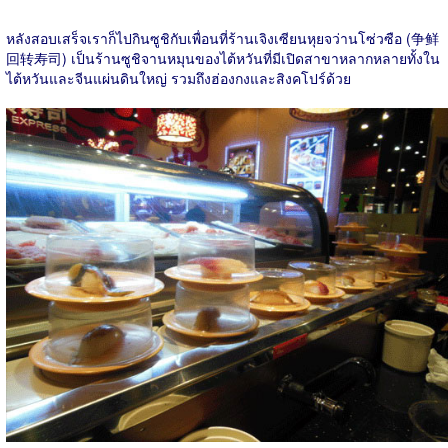
หลังสอบเสร็จเราก็ไปกินซูชิกับเพื่อนที่ร้านเจิงเซียนหุยจว่านโซ่วซือ (争鲜
回转寿司) เป็นร้านซูชิจานหมุนของไต้หวันที่มีเปิดสาขาหลากหลายทั้งใน
ไต้หวันและจีนแผ่นดินใหญ่ รวมถึงฮ่องกงและสิงคโปร์ด้วย