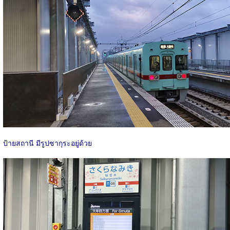
ป้ายสถานี มีรูปซากุระอยู่ด้วย