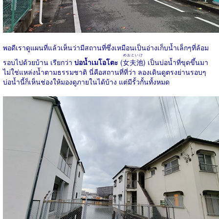
พอดีเราดูแผนที่แล้วเห็นว่ามีสถานที่ซึ่งเหมือนเป็นอ่างเก็บน้ำเล็กๆที่ล้อม
めおといけ
รอบไปด้วยบ้าน เรียกว่า
บ่อน้ำเมโอโตะ
(
女夫池
) เป็นบ่อน้ำที่ขุดขึ้นมา
ไม่ใช่แหล่งน้ำตามธรรมชาติ นี่คือสถานที่ที่ว่า ลองเดินดูตรงย่านรอบๆ
บ่อน้ำนี้ก็เห็นช่องให้มองดูภายในได้บ้าง แต่มีรั้วกั้นทั้งหมด