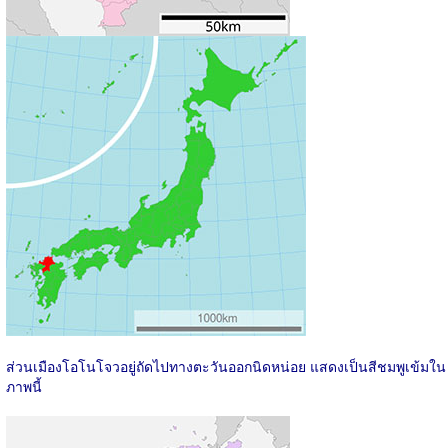
ส่วนเมืองโอโนโจวอยู่ถัดไปทางตะวันออกนิดหน่อย แสดงเป็นสีชมพูเข้มใน
ภาพนี้