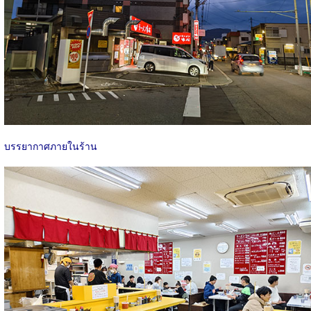
บรรยากาศภายในร้าน