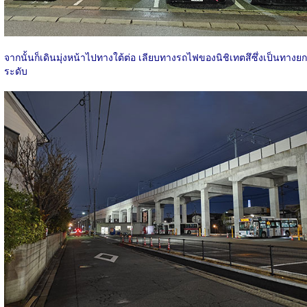
จากนั้นก็เดินมุ่งหน้าไปทางใต้ต่อ เลียบทางรถไฟของนิชิเทตสึซึ่งเป็นทางยก
ระดับ