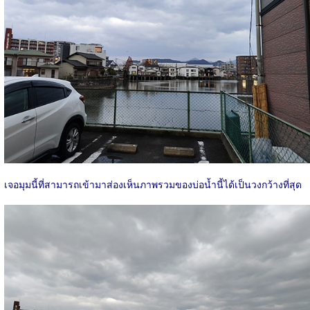
เจอมุมนี้ที่สามารถเข้ามาส่องเห็นภาพรวมของบ่อน้ำนี้ได้เป็นวงกว้างที่สุด