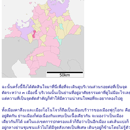
ฉะนั้นครั้งนี้จึงได้ตัดสินใจมาที่นี่เพื่อที่จะเดินดูบริเวณส่วนรอยต่อที่เป็นจุด
ตัดระหว่าง ๓ เมืองนี้ บริเวณนั้นเป็นย่านที่อยู่อาศัยธรรมดาที่ดูไม่มีอะไรเล
แต่ความที่เป็นจุดตัดสำคัญก็ทำให้มีความน่าสนใจพอที่จะอยากลองไปดู
ทั้งเมืองคาสึงะและเมืองโอโนโจวก็ถือเป็นเมืองบริวารของเมืองฟุกุโอกะ คือ
อยู่ติดกัน ย่านเมืองก็ต่อเนื่องกันแทบเป็นเนื้อเดียวกัน จะมองว่าเป็นเมือง
เดียวกันก็ได้ แต่ในแง่เขตการปกครองแล้วก็ถือว่าเป็นอีกเมือง แต่เส้นแบ่งก็
อยู่กลางย่านชุมชนแล้วไม่ได้มีจุดสังเกตเป็นพิเศษ เดินๆอยู่ก็ข้ามโดยไม่รู้ตั