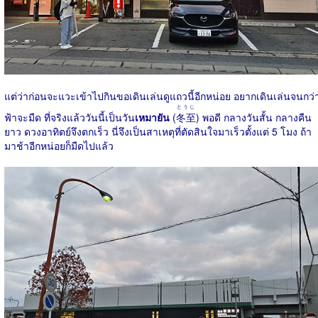
แต่ว่าก่อนจะแวะเข้าไปกินขอเดินเล่นดูแถวนี้อีกหน่อย อยากเดินเล่นจนกว่
とうじ
ฟ้าจะมืด ที่จริงแล้ววันนี้เป็นวัน
เหมายัน
(
冬至
) พอดี กลางวันสั้น กลางคืน
ยาว ดวงอาทิตย์จึงตกเร็ว นี่จึงเป็นสาเหตุที่ตัดสินใจมาเร็วตั้งแต่ 5 โมง ถ้า
มาช้าอีกหน่อยก็มืดไปแล้ว