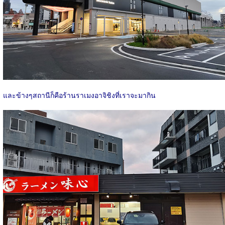
และข้างๆสถานีก็คือร้านราเมงอาจิชิงที่เราจะมากิน