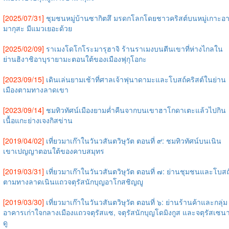
[2025/07/31]
ชุมชนหมู่บ้านซากิตสึ มรดกโลกโดยชาวคริสต์บนหมู่เกาะอ
มากุสะ มีแมวเยอะด้วย
[2025/02/09]
ราเมงโดโกโระมารุฮาจิ ร้านราเมงบนตีนเขาที่ห่างไกลใน
ย่านฮิงาชิอาบุรายามะตอนใต้ของเมืองฟุกุโอกะ
[2023/09/15]
เดินเล่นยามเช้าที่ศาลเจ้าฟุนาดามะและโบสถ์คริสต์ในย่าน
เมืองตามทางลาดเขา
[2023/09/14]
ชมทิวทัศน์เมืองยามค่ำคืนจากบนเขาฮาโกดาเตะแล้วไปกิน
เนื้อแกะย่างเจงกิสข่าน
[2019/04/02]
เที่ยวมาเก๊าในวันวสันตวิษุวัต ตอนที่ ๙: ชมทิวทัศน์บนเนิน
เขาเปญญาตอนใต้ของคาบสมุทร
[2019/03/31]
เที่ยวมาเก๊าในวันวสันตวิษุวัต ตอนที่ ๗: ย่านชุมชนและโบสถ
ตามทางลาดเนินแถวจตุรัสนักบุญอาโกสชิญญู
[2019/03/30]
เที่ยวมาเก๊าในวันวสันตวิษุวัต ตอนที่ ๖: ย่านร้านค้าและกลุ่ม
อาคารเก่าใจกลางเมืองแถวจตุรัสแซ, จตุรัสนักบุญโดมิงกูส และจตุรัสเซน
ดู