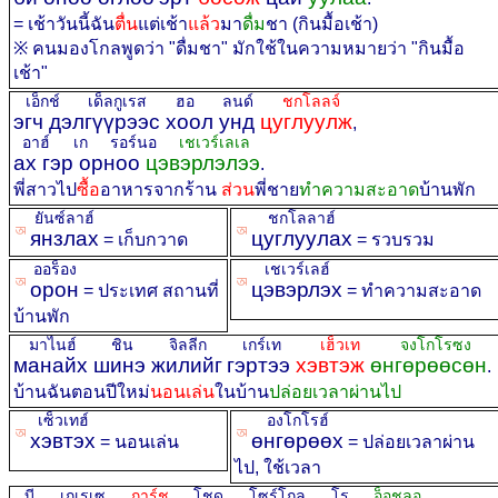
= เช้าวันนี้ฉัน
ตื่น
แต่เช้า
แล้ว
มา
ดื่ม
ชา (กินมื้อเช้า)
※ คนมองโกลพูดว่า "ดื่มชา" มักใช้ในความหมายว่า "กินมื้อ
เช้า"
เอ็กช์ เด็ลกูเรส ฮอ ลนด์
ชกโลลจ์
эгч дэлгүүрээс хоол унд
цуглуулж
,
อาฮ์ เก รอร์นอ
เชเวร์เลเล
ах гэр орноо
цэвэрлэлээ
.
พี่สาวไป
ซื้อ
อาหารจากร้าน
ส่วน
พี่ชาย
ทำความสะอาด
บ้านพัก
ยันซ์ลาฮ์
ชกโลลาฮ์
ꡐ
ꡐ
янзлах
цуглуулах
= เก็บกวาด
= รวบรวม
ออร็อง
เชเวร์เลฮ์
ꡐ
ꡐ
орон
цэвэрлэх
= ประเทศ สถานที่
= ทำความสะอาด
บ้านพัก
มาไนฮ์ ชิน จิลลีก
เกร์เท
เฮ็วเท
จงโกโรซง
манайх шинэ жилийг
гэртээ
хэвтэж
өнгөрөөсөн
.
บ้านฉันตอนปีใหม่
นอนเล่น
ในบ้าน
ปล่อยเวลาผ่านไป
เซ็วเทฮ์
องโกโรฮ์
ꡐ
ꡐ
хэвтэх
өнгөрөөх
= นอนเล่น
= ปล่อยเวลาผ่าน
ไป, ใช้เวลา
บี เกเรเซ
การ์ช
โชด โซร์โกล โร
อ็อชลอ