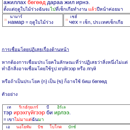
ажиллах
бөгөөд
дараа жил ирнэ
.
ตั้งแต่ฤดูใบไม้ร่วงฉันจะ
ไป
ที่เช็กเกียทำงาน
แล้ว
ปีหน้าค่อยมา
นามาร์
เชฮ์
ꡐ
ꡐ
намар
чех
= ฤดูใบไม้ร่วง
= เช็ก, ประเทศเช็กเกีย
การเชื่อมโดยปฏิเสธเรื่องด้านหน้า
หากต้องการเชื่อมประโยคในลักษณะที่ว่าปฏิเสธว่าสิ่งหนึ่งไม่แต่
ทำอีกสิ่งอาจเชื่อมโดยใช้รูป хгүйгээр หรือ лгүй
หรือถ้าเป็นประโยค {ก} เป็น {ข} ก็อาจใช้ биш бөгөөд
ตัวอย่าง
เท
ริเรฮ์กุยเกร์
บี
อิร์เล
тэр
ирэхгүйгээр
би
ирлээ
.
= เขา
ไม่มาแต่
ฉัน
มา
เอ
นอโยทัม บิช โบโกด
บักช์