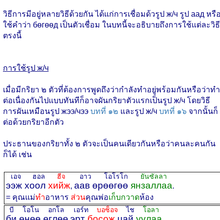
วิธีการมีอยู่หลายวิธีด้วยกัน ได้แก่การเชื่อมด้วรูป ж/ч รูป аад หรื
ใช้คำว่า бөгөөд เป็นตัวเชื่อม ในบทนี้จะอธิบายถึงการใช้แต่ละวิธี
ตรงนี้
การใช้รูป ж/ч
เมื่อมีกริยา ๒ ตัวที่ต้องการพูดถึงว่ากำลังทำอยู่พร้อมกันหรือว่าทำ
ต่อเนื่องกันไปแบบทันทีก็อาจผันกริยาตัวแรกเป็นรูป ж/ч โดยวิธี
การผันเหมือนรูป жээ/чээ
บทที่ ๑๒
และรูป ж/ч
บทที่ ๑๖
จากนั้นก็
ต่อด้วยกริยาอีกตัว
ประธานของกริยาทั้ง ๒ ตัวจะเป็นคนเดียวกันหรือว่าคนละคนกัน
ก็ได้ เช่น
เอจ ฮอล
ฮีจ
อาว โอโรโก
ยันซัลลา
ээж хоол
хийж
аав өрөөгөө
янзаллаа
,
.
= คุณแม่
ทำ
อาหาร
ส่วน
คุณพ่อ
เก็บกวาด
ห้อง
บี โอโน อกโล
เอร์ท
บอซ็อจ
ไช
โอลา
би өнөө өглөө
эрт
босож
цай
уулаа
.