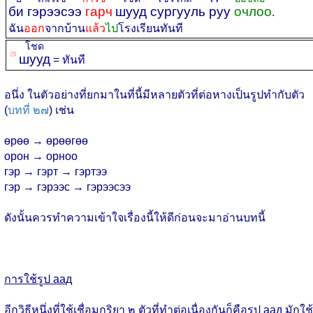
би гэрээсээ
гарч
шууд сургууль руу
очлоо
.
ฉัน
ออก
จากบ้าน
แล้ว
ไป
โรงเรียนทันที
โชด
ꡐ
шууд
= ทันที
อนึ่ง ในตัวอย่างที่ยกมาในที่นี้มีหลายตัวที่ต่อหางเป็นรูปทำกับตัว
(
บทที่ ๒๗
) เช่น
өрөө → өрөөгөө
орон → орноо
гэр → гэрт → гэртээ
гэр → гэрээс → гэрээсээ
ดังนั้นควรทำความเข้าใจเรื่องนี้ให้ดีก่อนจะมาอ่านบทนี้
การใช้รูป аад
อีกวิธีหนึ่งที่ใช้เชื่อมกริยา ๒ ตัวที่ทำต่อเนื่องกันก็คือรูป аад มักใช้