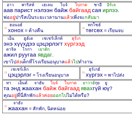
อาว พาริสท์ เฮเลม ไบจ์
ไบกาด
ซาอี
อิร์เล
аав парист нэлээн байж
байгаад
сая
ирлээ
.
พ่อ
อยู่
ปารีสเป็นระยะเวลานาน
แล้ว
เพิ่งจะ
กลับมา
ฮอนอฮ์
ทกโซฮ์
ꡐ
ꡐ
хонох
төгсөх
= ค้างคืน
= เรียนจบ
เอ็น ฮูฮ์เด เชเชร์เล็กท์
ฮุร์เก
энэ хүүхдээ цэцэрлэгт
хүргээд
ดาจิล โรกา
เยาดัก
ажил руугаа
явдаг
.
เขาไป
ส่ง
เด็กที่โรงเรียนอนุบาล
แล้ว
ไป
ทำงาน
เชเชร์เล็ก
ฮุร์เกฮ์
ꡐ
ꡐ
цэцэрлэг
хүргэх
= โรงเรียนอนุบาล
= พาไปส่ง
ทา เอ็นด์ จาฮัม
ไบจ์ ไบกาด
ยาวาฮ์
กุย ยู
та энд жаахан
байж байгаад
явах
гүй юү
?
คุณ
อยู่
ที่นี่สักพัก
แล้วค่อย
ออกไป
ไม่ได้หรือ?
จาฮัง
ꡐ
жаахан
= สักพัก, นิดหน่อย