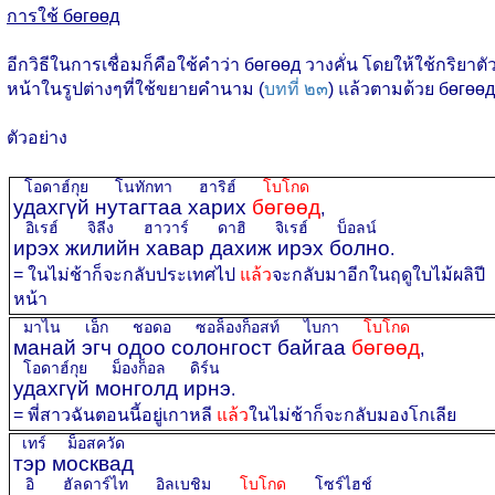
การใช้ бөгөөд
อีกวิธีในการเชื่อมก็คือใช้คำว่า бөгөөд วางคั่น โดยให้ใช้กริยาตั
หน้าในรูปต่างๆที่ใช้ขยายคำนาม (
บทที่ ๒๓
) แล้วตามด้วย бөгөөд
ตัวอย่าง
โอดาฮ์กุย โนทักทา ฮาริฮ์
โบโกด
удахгүй нутагтаа харих
бөгөөд
,
อิเรฮ์ จิลีง ฮาวาร์ ดาฮิ จิเรฮ์ บ็อลน์
ирэх жилийн хавар дахиж ирэх болно
.
= ในไม่ช้าก็จะกลับประเทศไป
แล้ว
จะกลับมาอีกในฤดูใบไม้ผลิปี
หน้า
มาไน เอ็ก ชอดอ ซอล็องก็อสท์ ไบกา
โบโกด
манай эгч одоо солонгост байгаа
бөгөөд
,
โอดาฮ์กุย ม็องก็อล ดิร์น
удахгүй монголд ирнэ
.
= พี่สาวฉันตอนนี้อยู่เกาหลี
แล้ว
ในไม่ช้าก็จะกลับมองโกเลีย
เทร์ ม็อสควัด
тэр москвад
อิ ฮัลดาร์ไท อิลเบชิม
โบโกด
โซร์ไฮช์