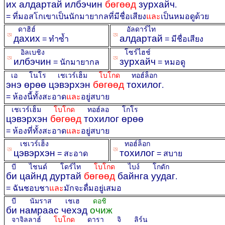
их алдартай илбэчин
бөгөөд
зурхайч
.
= ที่มอสโกเขาเป็นนักมายากลที่มีชื่อเสียง
และ
เป็นหมอดูด้วย
ดาฮิฮ์
อัลดาร์ไท
ꡐ
ꡐ
дахих
алдартай
= ทำซ้ำ
= มีชื่อเสียง
อิลเบชิง
โซร์ไฮช์
ꡐ
ꡐ
илбэчин
зурхайч
= นักมายากล
= หมอดู
เอ โนโร เชเวร์เฮ็ม
โบโกด
ทอฮ์ล็อก
энэ өрөө цэвэрхэн
бөгөөд
тохилог
.
= ห้องนี้ทั้งสะอาด
และ
อยู่สบาย
เชเวร์เฮ็ม
โบโกด
ทอฮ์ลอ โกโร
цэвэрхэн
бөгөөд
тохилог өрөө
= ห้องที่ทั้งสะอาด
และ
อยู่สบาย
เชเวร์เฮ็ง
ทอฮ์ล็อก
ꡐ
ꡐ
цэвэрхэн
тохилог
= สะอาด
= สบาย
บี ไชนด์ โดร์ไท
โบโกด
ไบง์ โกดัก
би цайнд дуртай
бөгөөд
байнга уудаг
.
= ฉันชอบชา
และ
มักจะดื่มอยู่เสมอ
บี นัมราส เชเฮ
ดอชิ
би намраас чехэд
очиж
จาจิลลาฮ์
โบโกด
ดารา จิ ลิร์น