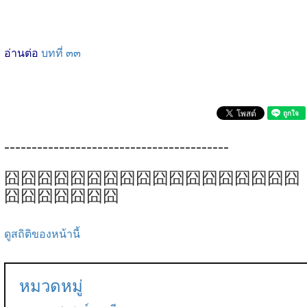
อ่านต่อ
บทที่ ๓๓
-----------------------------------------
囧囧囧囧囧囧囧囧囧囧囧囧囧囧囧囧囧囧
囧囧囧囧囧囧囧
ดูสถิติของหน้านี้
หมวดหมู่