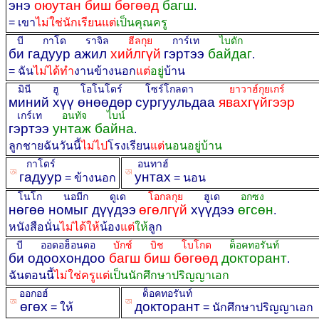
энэ
оюутан биш бөгөөд
багш
.
= เขา
ไม่ใช่นักเรียน
แต่
เป็นคุณครู
บี กาโด ราจิล
ฮีลกุย
การ์เท
ไบดัก
би гадуур ажил
хийлгүй
гэртээ
байдаг
.
= ฉัน
ไม่ได้ทำ
งานข้างนอก
แต่
อยู่
บ้าน
มินี ฮู โอโนโดร์
โซร์โกลดา
ยาวาฮ์กุยเกร์
миний хүү өнөөдөр
сургуульдаа
явахгүйгээр
เกร์เท
อนทัจ ไบน์
гэртээ
унтаж байна
.
ลูกชายฉันวันนี้
ไม่ไป
โรงเรียน
แต่
นอนอยู่บ้าน
กาโดร์
อนทาฮ์
ꡐ
ꡐ
гадуур
унтах
= ข้างนอก
= นอน
โนโก นอมีก ดูเด
โอกลกุย
ฮูเด
อกซง
нөгөө номыг дүүдээ
өгөлгүй
хүүдээ
өгсөн
.
หนังสือนั่น
ไม่ได้ให้
น้อง
แต่
ให้
ลูก
บี ออดอฮ็อนดอ
บักช์ บิช โบโกด
ด็อคทอรันท์
би одоохондоо
багш биш бөгөөд
докторант
.
ฉันตอนนี้
ไม่ใช่ครูแต่
เป็นนักศึกษาปริญญาเอก
ออกอฮ์
ด็อคทอรันท์
ꡐ
ꡐ
өгөх
докторант
= ให้
= นักศึกษาปริญญาเอก