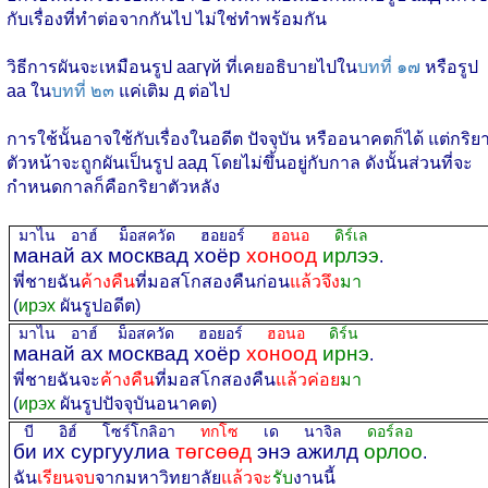
กับเรื่องที่ทำต่อจากกันไป ไม่ใช่ทำพร้อมกัน
วิธีการผันจะเหมือนรูป аагүй ที่เคยอธิบายไปใน
บทที่ ๑๗
หรือรูป
аа ใน
บทที่ ๒๓
แค่เติม д ต่อไป
การใช้นั้นอาจใช้กับเรื่องในอดีต ปัจจุบัน หรืออนาคตก็ได้ แต่กริย
ตัวหน้าจะถูกผันเป็นรูป аад โดยไม่ขึ้นอยู่กับกาล ดังนั้นส่วนที่จะ
กำหนดกาลก็คือกริยาตัวหลัง
มาไน อาฮ์
ม็อสควัด ฮอยอร์
ฮอนอ
ดิร์เล
манай ах
москвад хоёр
хоноод
ирлээ
.
พี่ชายฉัน
ค้างคืน
ที่มอสโกสองคืนก่อน
แล้วจึง
มา
(
ирэх
ผันรูปอดีต)
มาไน อาฮ์
ม็อสควัด ฮอยอร์
ฮอนอ
ดิร์น
манай ах
москвад хоёр
хоноод
ирнэ
.
พี่ชายฉันจะ
ค้างคืน
ที่มอสโกสองคืน
แล้วค่อย
มา
(
ирэх
ผันรูปปัจจุบันอนาคต)
บี อิฮ์ โซร์โกลิอา
ทกโซ
เด นาจิล
ดอร์ลอ
би их сургуулиа
төгсөөд
энэ ажилд
орлоо
.
ฉัน
เรียนจบ
จากมหาวิทยาลัย
แล้วจะ
รับ
งานนี้