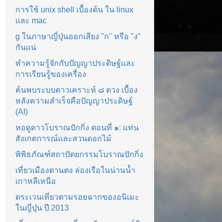
การใช้ unix shell เบื้องต้น ใน linux
และ mac
g ในภาษาญี่ปุ่นออกเสียง "ก" หรือ "ง"
กันแน่
ทำความรู้จักกับปัญญาประดิษฐ์และ
การเรียนรู้ของเครื่อง
ค้นพบระบบดาวเคราะห์ ๘ ดวง เบื้อง
หลังความสำเร็จคือปัญญาประดิษฐ์
(AI)
หอดูดาวโบราณปักกิ่ง ตอนที่ ๑: แท่น
สังเกตการณ์และสวนดอกไม้
พิพิธภัณฑ์สถาปัตยกรรมโบราณปักกิ่ง
เที่ยวเมืองตานตง ล่องเรือในน่านน้ำ
เกาหลีเหนือ
ตระเวนเที่ยวตามรอยฉากของอนิเมะ
ในญี่ปุ่น ปี 2013