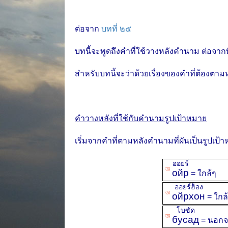
ต่อจาก
บทที่ ๒๕
บทนี้จะพูดถึงคำที่ใช้วางหลังคำนาม ต่อจากท
สำหรับบทนี้จะว่าด้วยเรื่องของคำที่ต้องตา
คำวางหลังที่ใช้กับคำนามรูปเป้าหมาย
เริ่มจากคำที่ตามหลังคำนามที่ผันเป็นรูปเป้า
ออยร์
ꡐ
ойр
= ใกล้ๆ
ออยร์ฮ็อง
ꡐ
ойрхон
= ใกล
โบซัด
ꡐ
бусад
= นอกจ