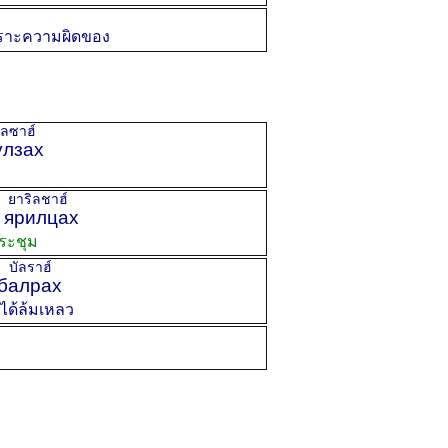
พราะความผิดของ
ซาฮ์
лзах
าริลชาฮ์
ярилцах
ระชุม
ัลราฮ์
балрах
งได้ล้มเหลว