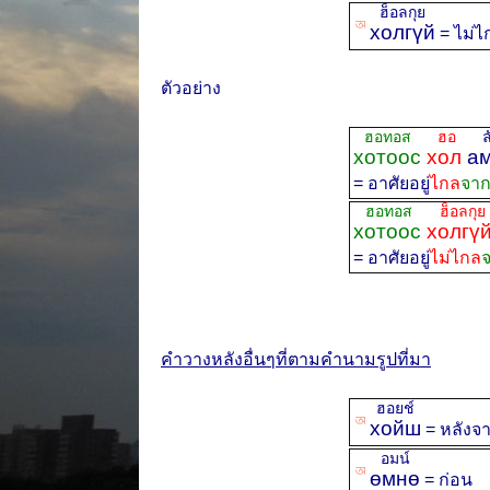
ฮ็อลกุย
ꡐ
холгүй
= ไม่ไ
ตัวอย่าง
ฮอทอส
ฮอ
ลัม
хотоос
хол
ам
= อาศัยอยู่
ไกล
จาก
ฮอทอส
ฮ็อลกุย
хотоос
холгү
= อาศัยอยู่
ไม่ไกล
จ
คำวางหลังอื่นๆที่ตามคำนามรูปที่มา
ฮอยช์
ꡐ
хойш
= หลังจ
อมน์
ꡐ
өмнө
= ก่อน