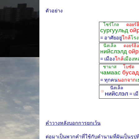
ตัวอย่าง
โซร์โกล
ดอยร์ฮ
сургуульд
ойр
= อาศัยอยู่
ใกล้
โรง
นีสเล็ล
ดอยร์ฮ็
нийслэлд
ойр
= เมือง
ใกล้
เมืองห
ชามาส
โบซัด
บ
чамаас
бусад
= ทุกคน
นอกจาก
เ
นีสเล็ล
ꡐ
нийслэл
= เม
คำวางหลังบอกการยกเว้น
ต่อมาเป็นพวกคำที่ใช้กับคำนามที่ผันเป็นรูปที