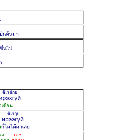
น
เป็นต้นมา
 ขึ้นไป
า
เรฮ์กุย
ирэхгүй
่งเดือน
ชิเรกุย
ш
ирээгүй
ม
ก็ไม่ได้มาเลย
นส
เดช