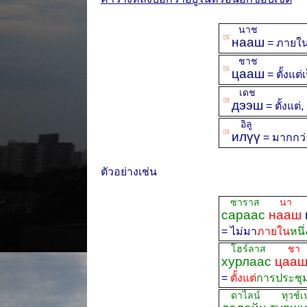
นาช
ꡐ
нааш
= ภายใ
ชาช
ꡐ
цааш
= ตั้งแต่
เดช
ꡐ
дээш
= ตั้งแต่,
อิลู
ꡐ
илүү
= มากกว่
ตัวอย่างเช่น
ซาราส
นา
ชิ
сараас
нааш
= ไม่มา
ภายใน
หนึ
โฮร์ลาส
ชา
хурлаас
цаа
=
ตั้งแต่
การประชุ
ดาไลน์ ทุวช์เ