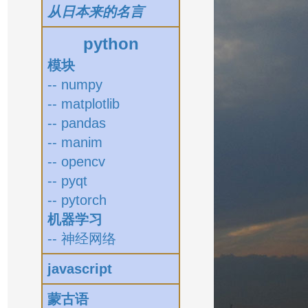
从日本来的名言
python
模块
-- numpy
-- matplotlib
-- pandas
-- manim
-- opencv
-- pyqt
-- pytorch
机器学习
-- 神经网络
javascript
蒙古语