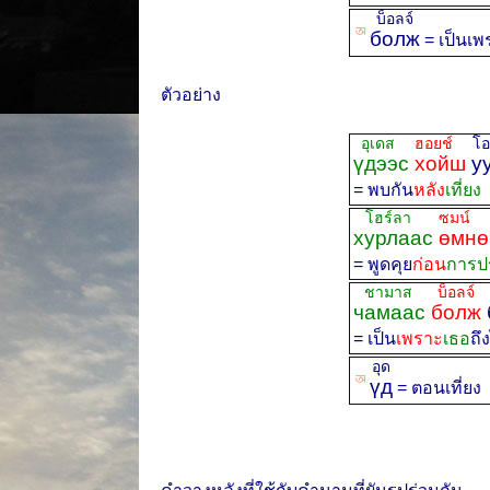
บ็อลจ์
ꡐ
болж
= เป็นเ
ตัวอย่าง
อุเดส
ฮอยช์
โอล
үдээс
хойш
уу
= พบกัน
หลัง
เที่ยง
โฮร์ลา
ซมน์
ย
хурлаас
өмнө
= พูดคุย
ก่อน
การป
ชามาส
บ็อลจ์
บ
чамаас
болж
= เป็น
เพราะ
เธอ
ถึ
อุด
ꡐ
үд
= ตอนเที่ยง