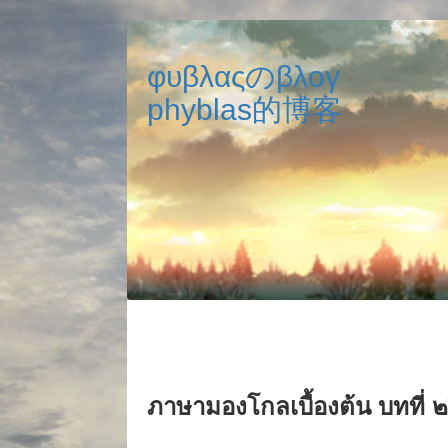
φυβλαςのβλογ
phyblas的博客
ภาษามองโกลเบื้องต้น บทที่ ๒