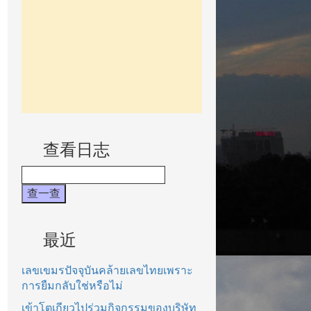
查看日志
最近
เลขเขมรปัจจุบันคล้ายเลขไทยเพราะ
การยืมกลับใช่หรือไม่
เข้าโตเกียวไปร่วมกิจกรรมของบริษัท