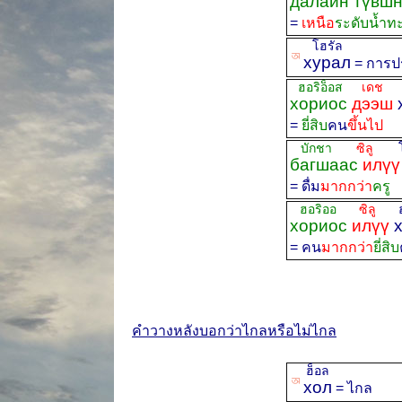
далайн түвшн
=
เหนือ
ระดับน้ำท
โฮรัล
ꡐ
хурал
= การป
ฮอริอ็อส
เดช
ฮ
хориос
дээш
=
ยี่สิบ
คน
ขึ้นไป
บักชา
ซิลู
โอ
багшаас
илүү
= ดื่ม
มากกว่า
ครู
ฮอริออ
ซิลู
ฮุ
хориос
илүү
х
= คน
มากกว่า
ยี่สิบ
คำวางหลังบอกว่าไกลหรือไม่ไกล
ฮ็อล
ꡐ
хол
= ไกล