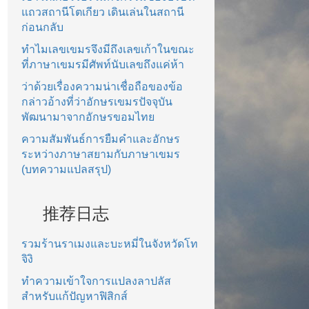
แถวสถานีโตเกียว เดินเล่นในสถานี
ก่อนกลับ
ทำไมเลขเขมรจึงมีถึงเลขเก้าในขณะ
ที่ภาษาเขมรมีศัพท์นับเลขถึงแค่ห้า
ว่าด้วยเรื่องความน่าเชื่อถือของข้อ
กล่าวอ้างที่ว่าอักษรเขมรปัจจุบัน
พัฒนามาจากอักษรขอมไทย
ความสัมพันธ์การยืมคำและอักษร
ระหว่างภาษาสยามกับภาษาเขมร
(บทความแปลสรุป)
推荐日志
รวมร้านราเมงและบะหมี่ในจังหวัดโท
จิงิ
ทำความเข้าใจการแปลงลาปลัส
สำหรับแก้ปัญหาฟิสิกส์