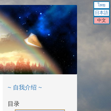
ไทย
日本語
中文
~ 自我介绍 ~
目录