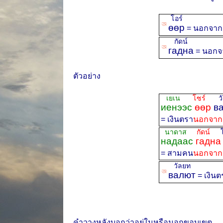
โอร์
ꡐ
өөр
= นอกจาก
กัดน์
ꡐ
гадна
= นอกจ
ตัวอย่าง
เยเน
โซร์
วั
иенээс
өөр
ва
= เงินตรา
นอกจาก
นาดาส
กัดน์
โก
надаас
гадна
= สามคน
นอกจาก
วัลยท
ꡐ
валют
= เงินต
คำวางหลังบอกว่าอยู่ในหรือนอกขอบเขต