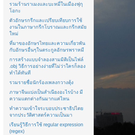
รวมร้านราเมงและบะหมี่ในเมืองฟุกุ
โอกะ
ตัวอักษรกรีกและเปรียบเทียบการใช้
งานในภาษากรีกโบราณและกรีกสมัย
ใหม่
ที่มาของอักษรไทยและความเกี่ยวพัน
กับอักษรอื่นๆในตระกูลอักษรพราหมี
การสร้างแบบจำลองสามมิติเป็นไฟล์
.obj วิธีการอย่างง่ายที่ไม่ว่าใครก็ลอง
ทำได้ทันที
รวมรายชื่อนักร้องเพลงกวางตุ้ง
ภาษาจีนแบ่งเป็นสำเนียงอะไรบ้าง มี
ความแตกต่างกันมากแค่ไหน
ทำความเข้าใจระบอบประชาธิปไตย
จากประวัติศาสตร์ความเป็นมา
เรียนรู้วิธีการใช้ regular expression
(regex)