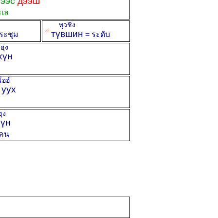
ээс
дээш
ะเล
ทุวชิง
ꡐ
түвшин
ระชุม
= ระดับ
ุง
хүн
ฮ์
уух
ง
үн
คน