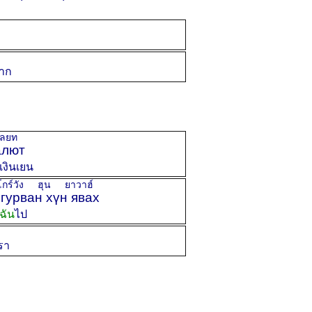
าก
ลยท
лют
เงินเยน
ร์วัง ฮุน ยาวาฮ์
гурван хүн явах
ฉัน
ไป
รา