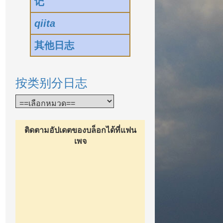
记
qiita
其他日志
按类别分日志
ติดตามอัปเดตของบล็อกได้ที่แฟน
เพจ