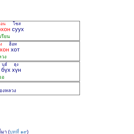
็อน
โซส
хон
суух
เรียน
อง
ฮ็อท
хон
хот
ลวง
ุฮ์ ฮุง
бүх хүн
ธอ
ืองหลวง
่มา (
บทที่ ๑๙
)