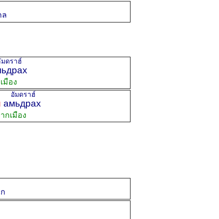
กล
ดราฮ์
ьдрах
เมือง
อัมดราฮ์
й
амьдрах
ากเมือง
าก