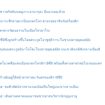
ชาวคริสต์บนหมู่เกาะอามากุสะ มีแมวเยอะด้วย
าบาระที่กลายมาเป็นมรดกโลก ตามรอยจาชินจังดร็อปคิก
ลกทางวัฒนธรรมในเมืองโทวยาโกะ
ิซึมิซึ่งถูกสร้างขึ้นโดยตระกูลโอวชูฟุจิวาระในช่วงปลายยุคเฮย์อัง
รุษของตระกูลมินาโมโตะในปลายยุคเฮย์อัง บนเขาคิงเกย์ซังกลางเมืองฮิ
ดโมวตซือแห่งเมืองมรดกโลกฮิราอิซึมิ พร้อมทั้งตามหาฝาท่อโปเกมอนเคร
้างฝังอยู่ใต้หน้าผาทางตะวันตกของฮิราอิซึมิ
ที่ ๕: ชมทิวทัศน์จากสวนรอบป้อมปืนใหญ่บนเขากลางเมือง
นที่ ๔: เดินผ่านตลาดแดงมาชมซากอาสนวิหารนักบุญเปาลู