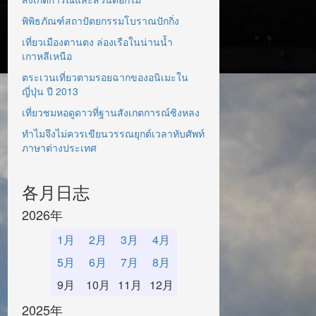
พิพิธภัณฑ์สถาปัตยกรรมโบราณปักกิ่ง
เที่ยวเมืองตานตง ล่องเรือในน่านน้ำ
เกาหลีเหนือ
ตระเวนเที่ยวตามรอยฉากของอนิเมะใน
ญี่ปุ่น ปี 2013
เที่ยวชมหอดูดาวที่ฐานสังเกตการณ์ซิงหลง
ทำไมจึงไม่ควรเขียนวรรณยุกต์เวลาทับศัพท์
ภาษาต่างประเทศ
各月日志
2026年
1月
2月
3月
4月
5月
6月
7月
8月
9月
10月
11月
12月
2025年