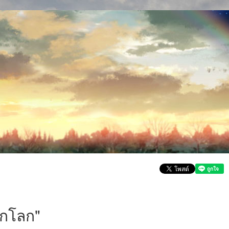
กโลก"