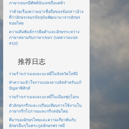
ภาษาเขมรมีศัพท์นับเลขถึงแค่ห้า
ว่าด้วยเรื่องความน่าเชื่อถือของข้อกล่าวอ้าง
ที่ว่าอักษรเขมรปัจจุบันพัฒนามาจากอักษร
ขอมไทย
ความสัมพันธ์การยืมคำและอักษรระหว่าง
ภาษาสยามกับภาษาเขมร (บทความแปล
สรุป)
推荐日志
รวมร้านราเมงและบะหมี่ในจังหวัดโทจิงิ
ทำความเข้าใจการแปลงลาปลัสสำหรับแก้
ปัญหาฟิสิกส์
รวมร้านราเมงและบะหมี่ในเมืองฟุกุโอกะ
ตัวอักษรกรีกและเปรียบเทียบการใช้งานใน
ภาษากรีกโบราณและกรีกสมัยใหม่
ที่มาของอักษรไทยและความเกี่ยวพันกับ
อักษรอื่นๆในตระกูลอักษรพราหมี