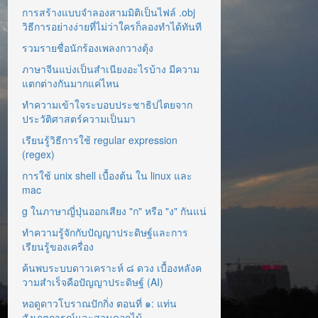
การสร้างแบบจำลองสามมิติเป็นไฟล์ .obj
วิธีการอย่างง่ายที่ไม่ว่าใครก็ลองทำได้ทันที
รวมรายชื่อนักร้องเพลงกวางตุ้ง
ภาษาจีนแบ่งเป็นสำเนียงอะไรบ้าง มีความ
แตกต่างกันมากแค่ไหน
ทำความเข้าใจระบอบประชาธิปไตยจาก
ประวัติศาสตร์ความเป็นมา
เรียนรู้วิธีการใช้ regular expression
(regex)
การใช้ unix shell เบื้องต้น ใน linux และ
mac
g ในภาษาญี่ปุ่นออกเสียง "ก" หรือ "ง" กันแน่
ทำความรู้จักกับปัญญาประดิษฐ์และการ
เรียนรู้ของเครื่อง
ค้นพบระบบดาวเคราะห์ ๘ ดวง เบื้องหลังค
วามสำเร็จคือปัญญาประดิษฐ์ (AI)
หอดูดาวโบราณปักกิ่ง ตอนที่ ๑: แท่น
สังเกตการณ์และสวนดอกไม้