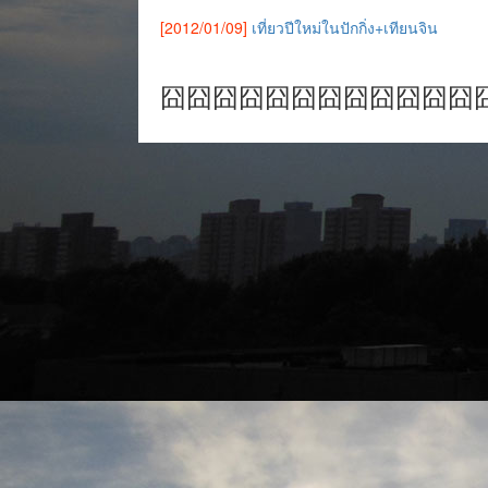
[2012/01/09]
เที่ยวปีใหม่ในปักกิ่ง+เทียนจิน
囧囧囧囧囧囧囧囧囧囧囧囧