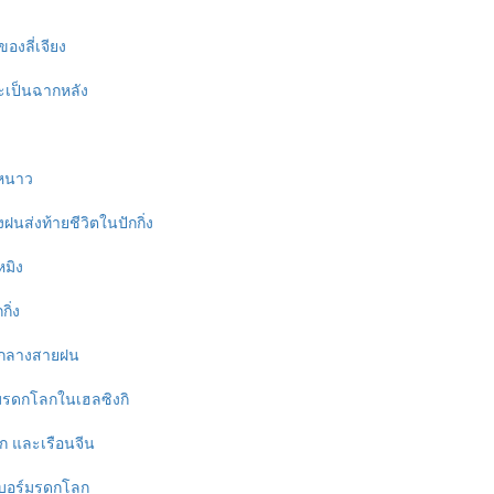
องลี่เจียง
หิมะเป็นฉากหลัง
ูหนาว
ฝนส่งท้ายชีวิตในปักกิ่ง
หมิง
ิ่ง
มกลางสายฝน
มรดกโลกในเฮลซิงกิ
ก และเรือนจีน
นบอร์มรดกโลก