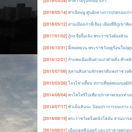
[2019/03/24]
ทำความรู้จักกับมาเก๊า
[2018/05/14]
ทำเนียบมู่ ศูนย์กลางการปกครองเก่าข
[2018/05/12]
ย่านเมืองเก่าลี่เจียง เมืองที่มีภูเขา
[2017/01/02]
กู้กง จื่อจิ้นเฉิง พระราชวังต้องห้าม
[2016/12/31]
อี๋เหอหยวน พระราชวังฤดูร้อนในฤด
[2016/12/21]
กำแพงเมืองจีนด่านปาต๋าหลิ่ง ฟ้าหลัง
[2015/07/06]
สุสานสิบสามจักรพรรดิแห่งราชวงศ์
[2015/03/26]
โจวโข่วเตี้ยน สถานที่ขุดพบมนุษย์ปักก
[2014/08/04]
พาโทโทริไปเที่ยวปราสาทเขมรท่า
[2014/07/17]
ซัวเม็นลินนะ ป้อมปราการบนเกาะ 
[2014/06/19]
พระราชวังดร็อตนิงโฮล์ม สวนบารอ
[2014/06/01]
เมืองเฮลซิงเออร์ และปราสาทครอ