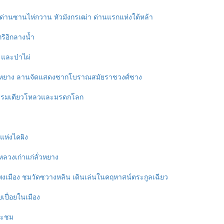
ด่านซานไห่กวาน หัวมังกรเฒ่า ด่านแรกแห่งใต้หล้า
ริอิกลางน้ำ
และป่าไผ่
หยาง ลานจัดแสดงซากโบราณสมัยราชวงศ์ซาง
ธรรมเตียวโหลวและมรดกโลก
แห่งไคผิง
ลวงเก่าแก่ลั่วหยาง
แพงเมือง ชมวัดซวางหลิน เดินเล่นในคฤหาสน์ตระกูลเฉียว
ยเปื่อยในเมือง
แวะชม