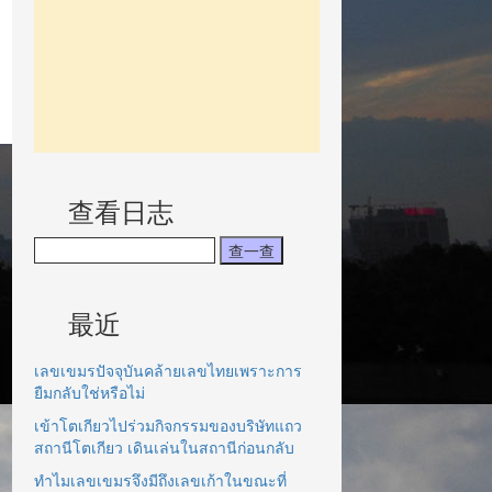
查看日志
最近
เลขเขมรปัจจุบันคล้ายเลขไทยเพราะการ
ยืมกลับใช่หรือไม่
เข้าโตเกียวไปร่วมกิจกรรมของบริษัทแถว
สถานีโตเกียว เดินเล่นในสถานีก่อนกลับ
ทำไมเลขเขมรจึงมีถึงเลขเก้าในขณะที่