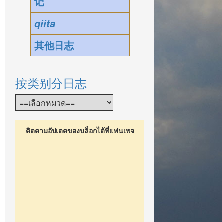
记
qiita
其他日志
按类别分日志
ติดตามอัปเดตของบล็อกได้ที่แฟนเพจ