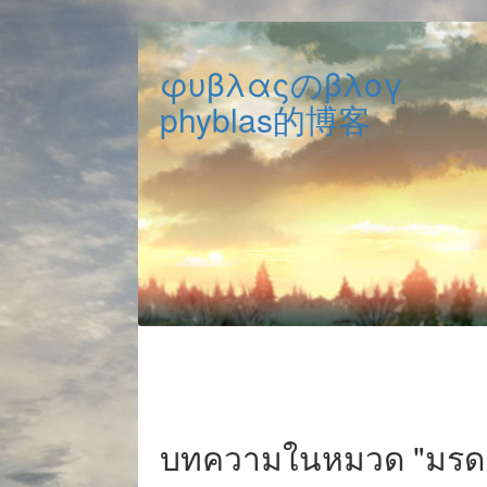
φυβλαςのβλογ
phyblas的博客
บทความในหมวด "มรด