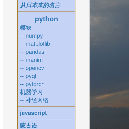
从日本来的名言
python
模块
-- numpy
-- matplotlib
-- pandas
-- manim
-- opencv
-- pyqt
-- pytorch
机器学习
-- 神经网络
javascript
蒙古语