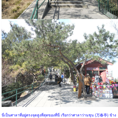
นี่เป็นศาลาที่อยู่ตรงจุดสูงที่สุดของที่นี่ เรียกว่าศาลาว่านชุน (万春亭) ข้าง