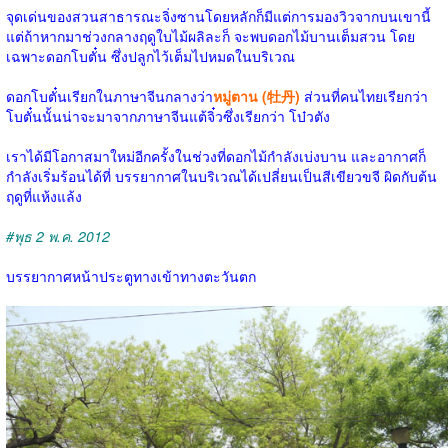
จุดเด่นของสวนสาธารณะจิ่งซานโดยหลักก็มีแต่การมองวิวจากบนเขานี้
แต่ถ้าหากมาช่วงกลางฤดูใบไม้ผลิละก็ จะพบดอกไม้บานเต็มสวน โดย
เฉพาะดอกโบตั๋น ซึ่งปลูกไว้เต็มไปหมดในบริเวณ
ดอกโบตั๋นเรียกในภาษาจีนกลางว่า
หมู่ตาน (牡丹)
ส่วนที่คนไทยเรียกว่า
โบตั๋นนั้นน่าจะมาจากภาษาจีนแต้จิ๋วซึ่งเรียกว่า โบ๋วตัง
เราได้มีโอกาสมาใหม่อีกครั้งในช่วงที่ดอกไม้กำลังเบ่งบาน และอากาศก็
กำลังเริ่มร้อนได้ที่ บรรยากาศในบริเวณได้เปลี่ยนเป็นสีเขียวขจี ผิดกับต้น
ฤดูที่แห้งแล้ง
#พุธ 2 พ.ค. 2012
บรรยากาศหน้าประตูทางเข้าทางตะวันตก