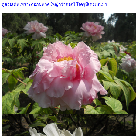
ดูสวยเด่นเพราะดอกขนาดใหญ่กว่าดอกไม้ใดๆที่เคยเห็นมา