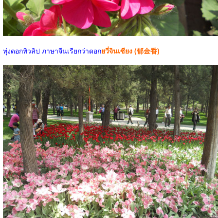
ทุ่งดอกทิวลิป ภาษาจีนเรียกว่าดอก
ยวี่จินเซียง (郁金香)