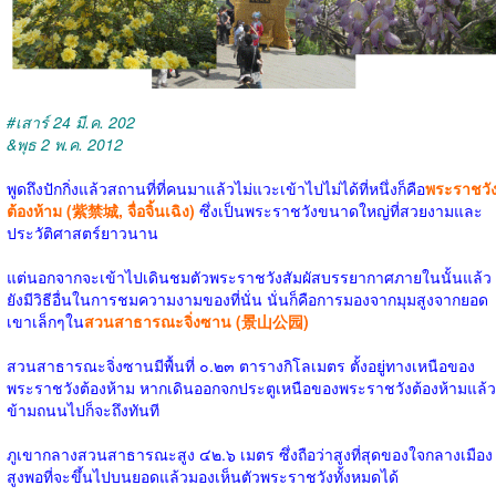
#เสาร์ 24 มี.ค. 202
&พุธ 2 พ.ค. 2012
พูดถึงปักกิ่งแล้วสถานที่ที่คนมาแล้วไม่แวะเข้าไปไม่ได้ที่หนึ่งก็คือ
พระราชวั
ต้องห้าม (紫禁城, จื่อจิ้นเฉิง)
ซึ่งเป็นพระราชวังขนาดใหญ่ที่สวยงามและ
ประวัติศาสตร์ยาวนาน
แต่นอกจากจะเข้าไปเดินชมตัวพระราชวังสัมผัสบรรยากาศภายในนั้นแล้ว
ยังมีวิธีอื่นในการชมความงามของที่นั่น นั่นก็คือการมองจากมุมสูงจากยอด
เขาเล็กๆใน
สวนสาธารณะจิ่งซาน (景山公园)
สวนสาธารณะจิ่งซานมีพื้นที่ ๐.๒๓ ตารางกิโลเมตร ตั้งอยู่ทางเหนือของ
พระราชวังต้องห้าม หากเดินออกจกประตูเหนือของพระราชวังต้องห้ามแล้ว
ข้ามถนนไปก็จะถึงทันที
ภูเขากลางสวนสาธารณะสูง ๔๒.๖ เมตร ซึ่งถือว่าสูงที่สุดของใจกลางเมือง
สูงพอที่จะขึ้นไปบนยอดแล้วมองเห็นตัวพระราชวังทั้งหมดได้