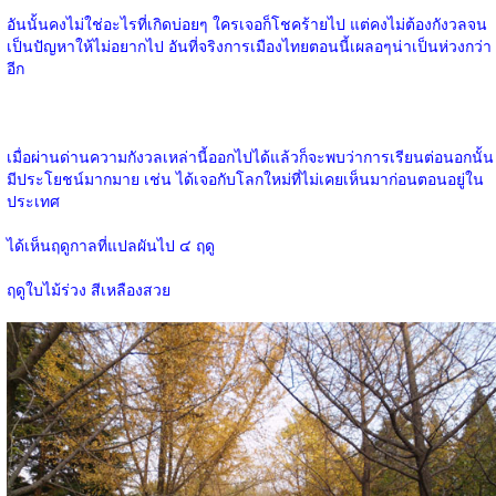
อันนั้นคงไม่ใช่อะไรที่เกิดบ่อยๆ ใครเจอก็โชคร้ายไป แต่คงไม่ต้องกังวลจน
เป็นปัญหาให้ไม่อยากไป อันที่จริงการเมืองไทยตอนนี้เผลอๆน่าเป็นห่วงกว่า
อีก
เมื่อผ่านด่านความกังวลเหล่านี้ออกไปได้แล้วก็จะพบว่าการเรียนต่อนอกนั้น
มีประโยชน์มากมาย เช่น
ได้เจอกับโลกใหม่ที่ไม่เคยเห็นมาก่อนตอนอยู่ใน
ประเทศ
ได้เห็นฤดูกาลที่แปลผันไป ๔ ฤดู
ฤดูใบไม้ร่วง สีเหลืองสวย