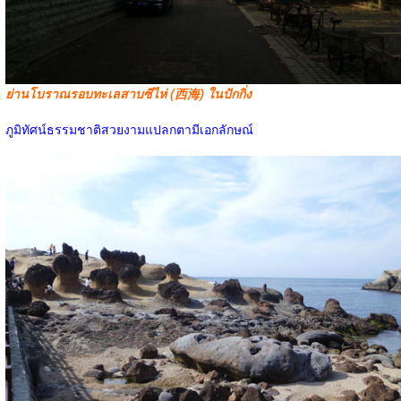
ย่านโบราณรอบทะเลสาบซีไห่ (西海) ในปักกิ่ง
ภูมิทัศน์ธรรมชาติสวยงามแปลกตามีเอกลักษณ์