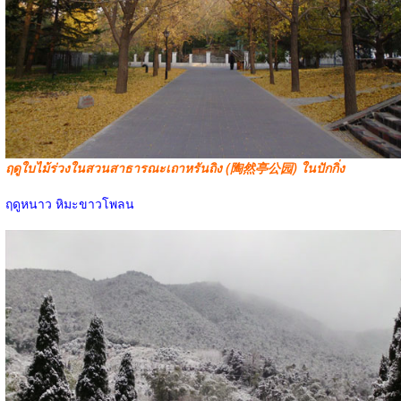
ฤดูใบไม้ร่วงในสวนสาธารณะเถาหรันถิง (陶然亭公园) ในปักกิ่ง
ฤดูหนาว หิมะขาวโพลน