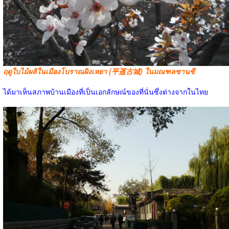
ฤดูใบไม้ผลิในเมืองโบราณผิงเหยา (平遥古城) ในมณฑลซานซี
ได้มาเห็นสภาพบ้านเมืองที่เป็นเอกลักษณ์ของที่นั่นซึ่งต่างจากในไทย