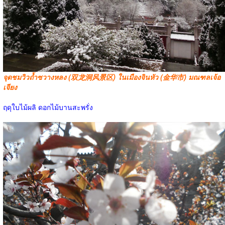
จุดชมวิวถ้ำซวางหลง (双龙洞风景区) ในเมืองจินหัว (金华市) มณฑลเจ้อ
เจียง
ฤดุใบไม้ผลิ ดอกไม้บานสะพรั่ง