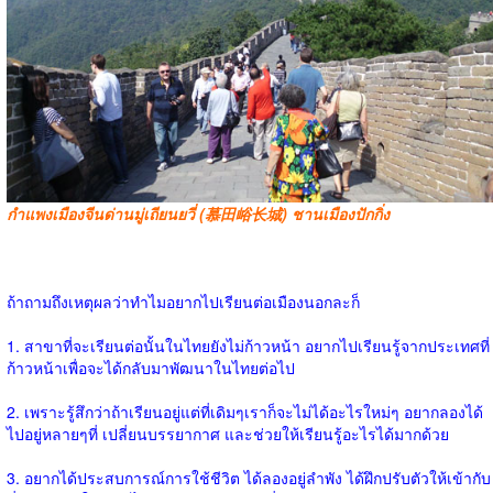
กำแพงเมืองจีนด่านมู่เถียนยวี่ (慕田峪长城) ชานเมืองปักกิ่ง
ถ้าถามถึงเหตุผลว่าทำไมอยากไปเรียนต่อเมืองนอกละก็
1. สาขาที่จะเรียนต่อนั้นในไทยยังไม่ก้าวหน้า อยากไปเรียนรู้จากประเทศที่
ก้าวหน้าเพื่อจะได้กลับมาพัฒนาในไทยต่อไป
2. เพราะรู้สึกว่าถ้าเรียนอยู่แต่ที่เดิมๆเราก็จะไม่ได้อะไรใหม่ๆ อยากลองได้
ไปอยู่หลายๆที่ เปลี่ยนบรรยากาศ และช่วยให้เรียนรู้อะไรได้มากด้วย
3. อยากได้ประสบการณ์การใช้ชีวิต ได้ลองอยู่ลำพัง ได้ฝึกปรับตัวให้เข้ากับ