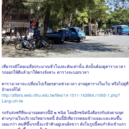
เที่ยวรถมีโดยเฉลี่ยประมาณชั่วโมงละคันเท่านั้น ดังนั้นต้องดูตารางเวลา
รถออกให้ดีแล้วมาให้ตรงจังหวะ ตารางจะบอกเวลา
ตารางเวลาจะเปลี่ยนไปเรื่อยๆตามช่วงเวลา อาจดูตารางในเว็บ หรือไปดูที่
ป้ายรถก็ได้
http://affairs.web.nthu.edu.tw/files/14-1011-142864,r1065-1.php?
Lang=zh-tw
รถรับส่งฟรีที่จะมาจอดตรงนี้มี ๒ ชนิด โดยอีกชนิดนึงคือรถรับส่งตามจุด
ต่างๆภายในบริเวณวิทยาเขตนี้ อันนี้มีเที่ยวรถค่อนข้างเยอะและคนขึ้น
เยอะกว่า คนที่ขึ้นรถนี้จะเข้าคิวอยู่เลนฝั่งขวา ดังในรูปนี้คนกำลังเข้าแถว