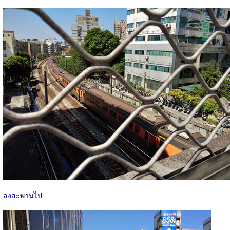
ลงสะพานไป