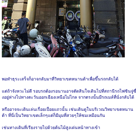
พอทำธุระเสร็จก็อาจกลับมาที่วิทยาเขตหนานต้าเพื่อขึ้นรถกลับได้
แต่ถ้าจังหวะไม่ดี รอบรถต้องรอนานอาจตัดสินใจเดินไปที่สถานีรถไฟซินจู่ซื
งอยู่ห่างไปทางตะวันออกเฉียงเหนือไม่ไกล จากตรงนั้นมีรถเมล์ที่นั่งกลับได้
หรืออาจจะเดินเล่นเรื่อยเปื่อยแถวนั้น เช่นเดินดูในบริเวณวิทยาเขตหนาน
ต้า ที่นี่เป็นวิทยาเขตเล็กๆแต่ก็มีมุมที่สวยๆให้ชมเหมือนกัน
เช่นทางเดินที่เรียงรายไปด้วยต้นไม้สูงเด่นหน้าทางเข้า