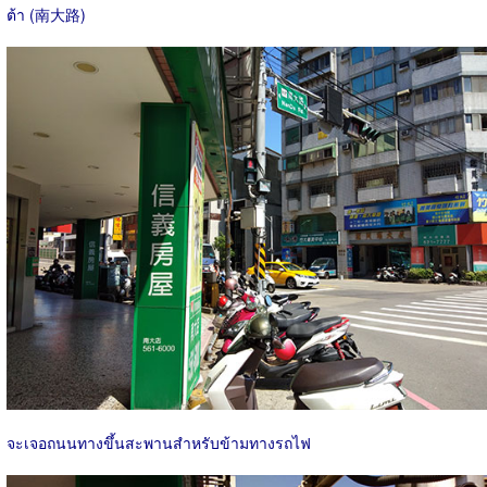
ต้า (南大路)
จะเจอถนนทางขึ้นสะพานสำหรับข้ามทางรถไฟ