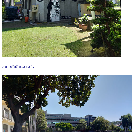
สนามกีฬาและลู่วิ่ง