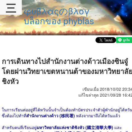
三
φυβλαςのβλογ
บล็อกของ phyblas
การเดินทางไปสำนักงานต่างด้าวเมืองซินจู๋
โดยผ่านวิทยาเขตหนานต้าของมหาวิทยาลั
ชิงหัว
เขียนเมื่อ 2018/10/02 20:3
แก้ไขล่าสุด 2021/09/28 16:4
ในการเรียนต่ออยู่ที่ไต้หวันนั้นจำเป็นต้องทำบัตรประจำตัวผู้พำนักอยู่ไต้หวั
ซึ่งต้องไปทำที่
สำนักงานต่างด้าว (移民署)
หลังจากมาถึงไต้หวันแล้ว
สำหรับคนที่เรียนอยู่
มหาวิทยาลัยแห่งชาติชิงหัว (國立清華大學)
และ