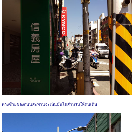
ทางซ้ายของถนนสะพานจะเห็นบันไดสำหรับให้คนเดิน