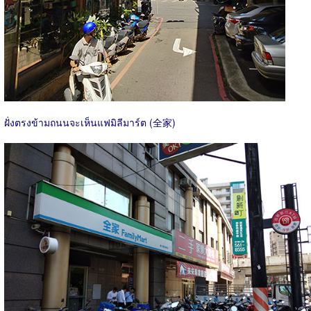
ฝั่งตรงข้ามถนนจะเห็นแฟมิลีมาร์ต (全家)