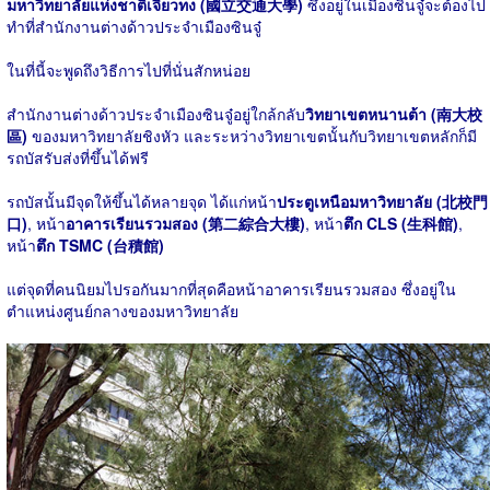
มหาวิทยาลัยแห่งชาติเจียวทง (國立交通大學)
ซึ่งอยู่ในเมืองซินจู๋จะต้องไป
ทำที่สำนักงานต่างด้าวประจำเมืองซินจู๋
ในที่นี้จะพูดถึงวิธีการไปที่นั่นสักหน่อย
สำนักงานต่างด้าวประจำเมืองซินจู๋อยู่ใกล้กลับ
วิทยาเขตหนานต้า (南大校
區)
ของมหาวิทยาลัยชิงหัว และระหว่างวิทยาเขตนั้นกับวิทยาเขตหลักก็มี
รถบัสรับส่งที่ขึ้นได้ฟรี
รถบัสนั้นมีจุดให้ขึ้นได้หลายจุด ได้แก่หน้า
ประตูเหนือมหาวิทยาลัย (北校門
口)
, หน้า
อาคารเรียนรวมสอง (第二綜合大樓)
, หน้า
ตึก CLS (生科館)
,
หน้า
ตึก TSMC (台積館)
แต่จุดที่คนนิยมไปรอกันมากที่สุดคือหน้าอาคารเรียนรวมสอง ซึ่งอยู่ใน
ตำแหน่งศูนย์กลางของมหาวิทยาลัย