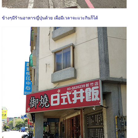
ข้างๆมีร้านอาหารญี่ปุ่นด้วย เผื่อมีเวลาจะแวะกินก็ได้