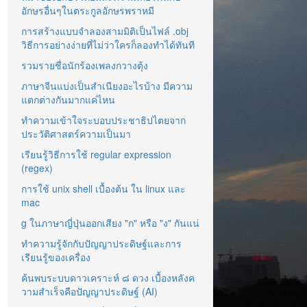
อักษรอื่นๆในตระกูลอักษรพราหมี
การสร้างแบบจำลองสามมิติเป็นไฟล์ .obj
วิธีการอย่างง่ายที่ไม่ว่าใครก็ลองทำได้ทันที
รวมรายชื่อนักร้องเพลงกวางตุ้ง
ภาษาจีนแบ่งเป็นสำเนียงอะไรบ้าง มีความ
แตกต่างกันมากแค่ไหน
ทำความเข้าใจระบอบประชาธิปไตยจาก
ประวัติศาสตร์ความเป็นมา
เรียนรู้วิธีการใช้ regular expression
(regex)
การใช้ unix shell เบื้องต้น ใน linux และ
mac
g ในภาษาญี่ปุ่นออกเสียง "ก" หรือ "ง" กันแน่
ทำความรู้จักกับปัญญาประดิษฐ์และการ
เรียนรู้ของเครื่อง
ค้นพบระบบดาวเคราะห์ ๘ ดวง เบื้องหลังค
วามสำเร็จคือปัญญาประดิษฐ์ (AI)