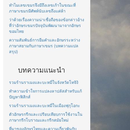
ทำไมเลขเขมรจึงมีถึงเลขเก้าในขณะที่
ภาษาเขมรมีศัพท์นับเลขถึงแค่ห้า
ว่าด้วยเรื่องความน่าเชื่อถือของข้อกล่าวอ้าง
ที่ว่าอักษรเขมรปัจจุบันพัฒนามาจากอักษร
ขอมไทย
ความสัมพันธ์การยืมคำและอักษรระหว่าง
ภาษาสยามกับภาษาเขมร (บทความแปล
สรุป)
บทความแนะนำ
รวมร้านราเมงและบะหมี่ในจังหวัดโทจิงิ
ทำความเข้าใจการแปลงลาปลัสสำหรับแก้
ปัญหาฟิสิกส์
รวมร้านราเมงและบะหมี่ในเมืองฟุกุโอกะ
ตัวอักษรกรีกและเปรียบเทียบการใช้งานใน
ภาษากรีกโบราณและกรีกสมัยใหม่
ที่มาของอักษรไทยและความเกี่ยวพันกับ