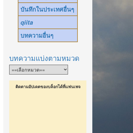
บันทึกในประเทศอื่นๆ
qiita
บทความอื่นๆ
บทความแบ่งตามหมวด
ติดตามอัปเดตของบล็อกได้ที่แฟนเพจ