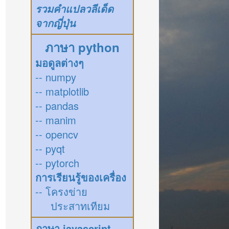
รวมคำแปลวลีเด็ด
จากญี่ปุ่น
ภาษา python
มอดูลต่างๆ
-- numpy
-- matplotlib
-- pandas
-- manim
-- opencv
-- pyqt
-- pytorch
การเรียนรู้ของเครื่อง
-- โครงข่าย
ประสาทเทียม
ภาษา javascript