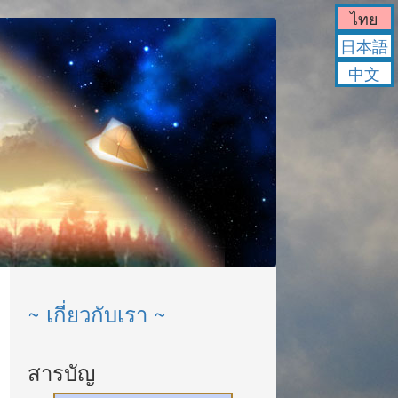
ไทย
日本語
中文
~ เกี่ยวกับเรา ~
สารบัญ