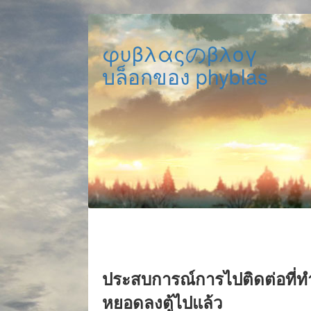
φυβλαςのβλογ
บล็อกของ phyblas
ประสบการณ์การไปติดต่อที่ทำกา
หยอดลงตู้ไปแล้ว