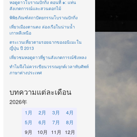
หอดูดาวโบราณปักกิ่ง ตอนที่ ๑: แท่น
สังเกตการณ์และสวนดอกไม้
พิพิธภัณฑ์สถาปัตยกรรมโบราณปักกิ่ง
เที่ยวเมืองตานตง ล่องเรือในน่านน้ำ
เกาหลีเหนือ
ตระเวนเที่ยวตามรอยฉากของอนิเมะใน
ญี่ปุ่น ปี 2013
เที่ยวชมหอดูดาวที่ฐานสังเกตการณ์ซิงหลง
ทำไมจึงไม่ควรเขียนวรรณยุกต์เวลาทับศัพท์
ภาษาต่างประเทศ
บทความแต่ละเดือน
2026年
1月
2月
3月
4月
5月
6月
7月
8月
9月
10月
11月
12月