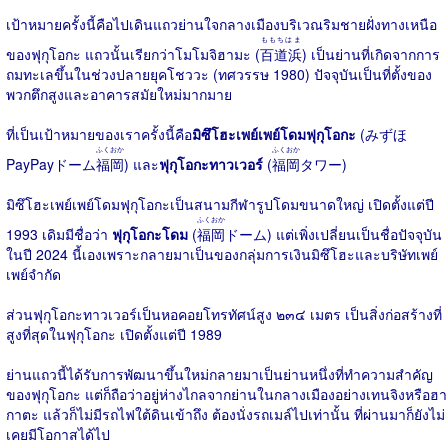
เป้าหมายครั้งนี้คือไปเดินแถวย่านใจกลางเมืองบริเวณริมชายฝั่งทางเหนือ
ももちはま
ของฟุกุโอกะ แถวนั้นเรียกว่าโมโมจิฮามะ (
百道浜
) เป็นย่านที่เกิดจากการ
ถมทะเลขึ้นในช่วงปลายยุคโชววะ (ทศวรรษ 1980) ปัจจุบันเป็นที่ตั้งของ
พวกตึกสูงและอาคารสมัยใหม่มากมาย
ที่เป็นเป้าหมายของเราครั้งนี้คือ
มิซึโฮะเพย์เพย์โดมฟุกุโอกะ
(みずほ
ふくおか
ふくおか
PayPayドーム
福岡
) และ
ฟุกุโอกะทาวเวอร์
(
福岡
タワー)
มิซึโฮะเพย์เพย์โดมฟุกุโอกะเป็นสนามกีฬารูปโดมขนาดใหญ่ เปิดตั้งแต่ปี
ふくおか
1993 เดิมมีชื่อว่า
ฟุกุโอกะโดม
(
福岡
ドーム) แต่เพิ่งเปลี่ยนเป็นชื่อปัจจุบัน
ในปี 2024 นี้เองเพราะกลายมาเป็นของกลุ่มการเงินมิซึโฮะและบริษัทเพย์
เพย์จำกัด
ส่วนฟุกุโอกะทาวเวอร์เป็นหอคอยโทรทัศน์สูง ๒๓๔ เมตร เป็นสิ่งก่อสร้างที่
สูงที่สุดในฟุกุโอกะ เปิดตั้งแต่ปี 1989
ย่านแถวนี้ได้รับการพัฒนาขึ้นใหม่กลายมาเป็นย่านหนึ่งที่ทำความสำคัญ
ของฟุกุโอกะ แต่ก็ถือว่าอยู่ห่างไกลจากย่านในกลางเมืองอย่างเทนจิงหรือฮา
กาตะ แล้วก็ไม่มีรถไฟใต้ดินเข้าถึง ต้องนั่งรถเมล์ไปเท่านั้น ที่ผ่านมาก็ยังไม่
เคยมีโอกาสได้ไป