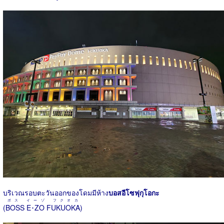
บริเวณรอบตะวันออกของโดมมีห้าง
บอสอีโซฟุกุโอกะ
ボス イーゾ フクオカ
(
BOSS E･ZO FUKUOKA
)