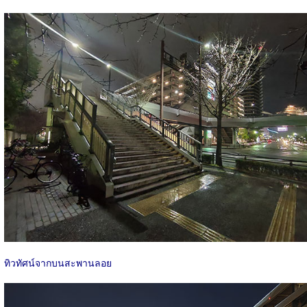
ทิวทัศน์จากบนสะพานลอย