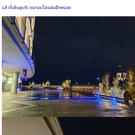
แล้วก็เดินดูบริเวณรอบโดมต่ออีกหน่อย