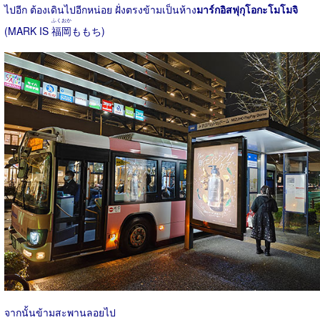
ไปอีก ต้องเดินไปอีกหน่อย ฝั่งตรงข้ามเป็นห้าง
มาร์กอิสฟุกุโอกะโมโมจิ
ふくおか
(MARK IS
福岡
ももち)
จากนั้นข้ามสะพานลอยไป