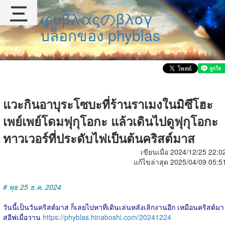
三
φυβλαςのβλογ
บล็อกของ phyblas
แวะกินอาบุระโซบะที่ร้านราเมงในมิซึโฮะ
เพย์เพย์โดมฟุกุโอกะ แล้วเดินไปดูฟุกุโอกะ
ทาวเวอร์ที่ประดับไฟเป็นต้นคริสต์มาส
เขียนเมื่อ 2024/12/25 22:0
แก้ไขล่าสุด 2025/04/09 05:5
# พุธ 25 ธ.ค. 2024
วันนี้เป็นวันคริสต์มาส ก็เลยไปหาที่เดินเล่นหลังเลิกงานอีก เหมือนคริสต์มา
สอีฟเมื่อวาน
https://phyblas.hinaboshi.com/20241224