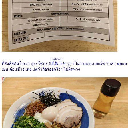
だんぼあぶら
ที่สั่งคือดัมโบะอาบุระโซบะ (
暖暮油
そば) เป็นราเมงแบบแห้ง ราคา ๑๒๐๐
เยน ค่อนข้างแพง แต่ว่าก็อร่อยจริงๆ ไม่ผิดหวัง