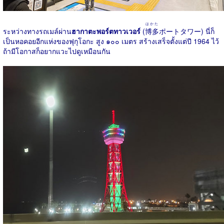
はかた
ระหว่างทางรถเมล์ผ่าน
ฮากาตะพอร์ตทาวเวอร์
(
博多
ポートタワー) นี่ก็
เป็นหอคอยอีกแห่งของฟุกุโอกะ สูง ๑๐๐ เมตร สร้างเสร็จตั้งแต่ปี 1964 ไว้
ถ้ามีโอกาสก็อยากแวะไปดูเหมือนกัน