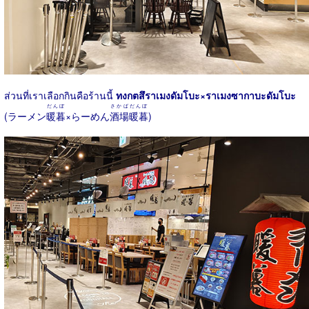
ส่วนที่เราเลือกกินคือร้านนี้
ทงกตสึราเมงดัมโบะ×ราเมงซากาบะดัมโบะ
だんぼ
さかばだんぼ
(ラーメン
暖暮
×らーめん
酒場暖暮
)