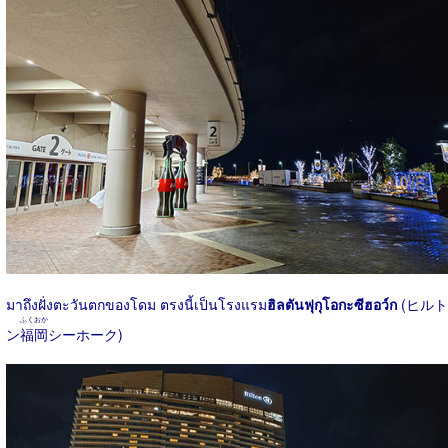
มาถึงฝั่งตะวันตกของโดม ตรงนี้เป็นโรงแรม
ฮิลตันฟุกุโอกะซีฮอว์ก
(ヒルト
ふくおか
ン
福岡
シーホーク)