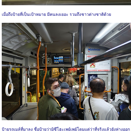
เมื่อถึงป้ายที่เป็นเป้าหมาย มีคนลงเยอะ รวมถึงชาวต่างชาติด้วย
ป้ายรถเมล์ที่มาลง ชื่อป้ายว่ามิซึโฮะเพย์เพย์โดมแต่ว่าที่จริงแล้วยังห่างออก