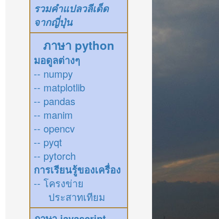
รวมคำแปลวลีเด็ด
จากญี่ปุ่น
ภาษา python
มอดูลต่างๆ
-- numpy
-- matplotlib
-- pandas
-- manim
-- opencv
-- pyqt
-- pytorch
การเรียนรู้ของเครื่อง
-- โครงข่าย
ประสาทเทียม
ภาษา javascript