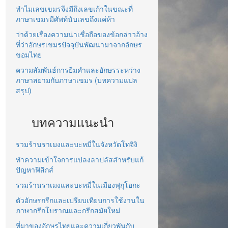
ทำไมเลขเขมรจึงมีถึงเลขเก้าในขณะที่
ภาษาเขมรมีศัพท์นับเลขถึงแค่ห้า
ว่าด้วยเรื่องความน่าเชื่อถือของข้อกล่าวอ้าง
ที่ว่าอักษรเขมรปัจจุบันพัฒนามาจากอักษร
ขอมไทย
ความสัมพันธ์การยืมคำและอักษรระหว่าง
ภาษาสยามกับภาษาเขมร (บทความแปล
สรุป)
บทความแนะนำ
รวมร้านราเมงและบะหมี่ในจังหวัดโทจิงิ
ทำความเข้าใจการแปลงลาปลัสสำหรับแก้
ปัญหาฟิสิกส์
รวมร้านราเมงและบะหมี่ในเมืองฟุกุโอกะ
ตัวอักษรกรีกและเปรียบเทียบการใช้งานใน
ภาษากรีกโบราณและกรีกสมัยใหม่
ที่มาของอักษรไทยและความเกี่ยวพันกับ