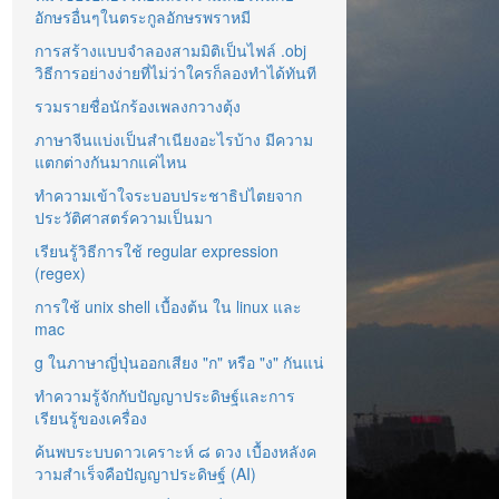
อักษรอื่นๆในตระกูลอักษรพราหมี
การสร้างแบบจำลองสามมิติเป็นไฟล์ .obj
วิธีการอย่างง่ายที่ไม่ว่าใครก็ลองทำได้ทันที
รวมรายชื่อนักร้องเพลงกวางตุ้ง
ภาษาจีนแบ่งเป็นสำเนียงอะไรบ้าง มีความ
แตกต่างกันมากแค่ไหน
ทำความเข้าใจระบอบประชาธิปไตยจาก
ประวัติศาสตร์ความเป็นมา
เรียนรู้วิธีการใช้ regular expression
(regex)
การใช้ unix shell เบื้องต้น ใน linux และ
mac
g ในภาษาญี่ปุ่นออกเสียง "ก" หรือ "ง" กันแน่
ทำความรู้จักกับปัญญาประดิษฐ์และการ
เรียนรู้ของเครื่อง
ค้นพบระบบดาวเคราะห์ ๘ ดวง เบื้องหลังค
วามสำเร็จคือปัญญาประดิษฐ์ (AI)