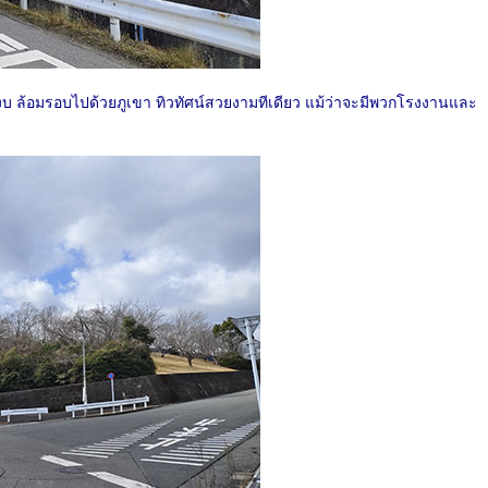
ยบสงบ ล้อมรอบไปด้วยภูเขา ทิวทัศน์สวยงามทีเดียว แม้ว่าจะมีพวกโรงงานและ