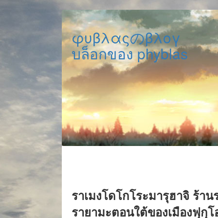
φυβλαςのβλογ
บล็อกของ phyblas
ราเมงโดโกโระมารุฮาจิ ร้านร
รายามะตอนใต้ของเมืองฟุกุโ