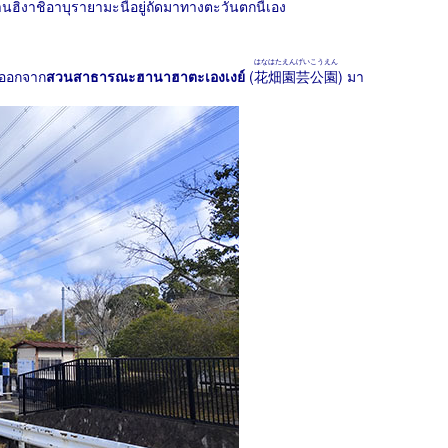
นฮิงาชิอาบุรายามะนี้อยู่ถัดมาทางตะวันตกนี้เอง
はなはたえんげいこうえん
ินออกจาก
สวนสาธารณะฮานาฮาตะเองเงย์
(
花畑園芸公園
) มา