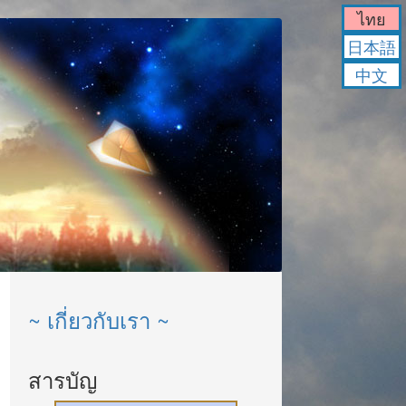
ไทย
日本語
中文
~ เกี่ยวกับเรา ~
สารบัญ