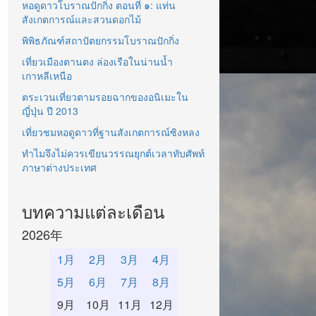
หอดูดาวโบราณปักกิ่ง ตอนที่ ๑: แท่น
สังเกตการณ์และสวนดอกไม้
พิพิธภัณฑ์สถาปัตยกรรมโบราณปักกิ่ง
เที่ยวเมืองตานตง ล่องเรือในน่านน้ำ
เกาหลีเหนือ
ตระเวนเที่ยวตามรอยฉากของอนิเมะใน
ญี่ปุ่น ปี 2013
เที่ยวชมหอดูดาวที่ฐานสังเกตการณ์ซิงหลง
ทำไมจึงไม่ควรเขียนวรรณยุกต์เวลาทับศัพท์
ภาษาต่างประเทศ
บทความแต่ละเดือน
2026年
1月
2月
3月
4月
5月
6月
7月
8月
9月
10月
11月
12月