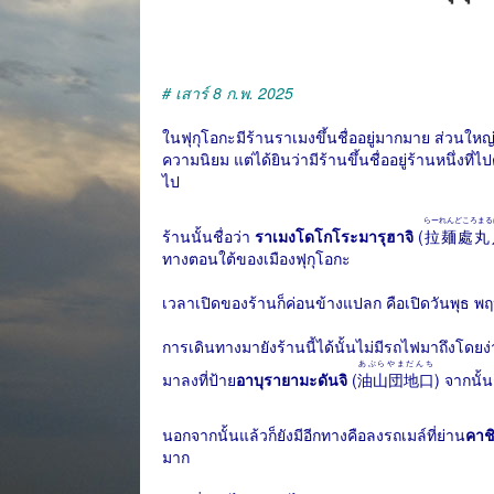
# เสาร์ 8 ก.พ. 2025
ในฟุกุโอกะมีร้านราเมงขึ้นชื่ออยู่มากมาย ส่วนใหญ่ตั้
ความนิยม แต่ได้ยินว่ามีร้านขึ้นชื่ออยู่ร้านหนึ่งที่
ไป
らーれんどころまる
ร้านนั้นชื่อว่า
ราเมงโดโกโระมารุฮาจิ
(
拉麺處丸
ทางตอนใต้ของเมืองฟุกุโอกะ
เวลาเปิดของร้านก็ค่อนข้างแปลก คือเปิดวันพุธ พฤห
การเดินทางมายังร้านนี้ได้นั้นไม่มีรถไฟมาถึงโดยง่
あぶらやまだんち
มาลงที่ป้าย
อาบุรายามะดันจิ
(
油山団地口
) จากนั้
นอกจากนั้นแล้วก็ยังมีอีกทางคือลงรถเมล์ที่ย่าน
คาช
มาก