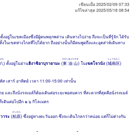
เขียนเมื่อ 2025/02/09 07:33
แก้ไขล่าสุด 2025/05/18 08:54
งอยู่ในเขตเมืองซึ่งมีผู้คนพลุกพล่าน เดินทางไปง่าย ถึงจะเป็นที่รู้จัก ได้รับ
ไปตั้งในเขตห่างไกลที่ไปได้ยาก ถึงอย่างนั้นก็มีคนพูดถึงและอุตส่าห์เดินทาง
はち
ひがしあぶらやま
じょうなんく
八
) ตั้งอยู่ในย่าน
ฮิงาชิอาบุรายามะ
(
東油山
) ใน
เขตโจวนัง
(
城南区
)
ัส เสาร์ อาทิตย์ เวลา 11:00-15:00 เท่านั้น
าย และถึงนั่งรถเมล์ก็ต้องเดินต่อระยะพอสมควร ที่สะดวกที่สุดคือนั่งรถเมล์
นก็เดินต่อไปอีก ๑.๖ กิโลเมตร
かしわら
ิวาระ
(
柏原
) ซึ่งอยู่ทางตะวันออก ซึ่งจะเดินไกลกว่าหน่อย แต่ก็ไม่ต่างกัน