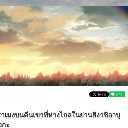
าเมงบนตีนเขาที่ห่างไกลในย่านฮิงาชิอาบุ
อกะ