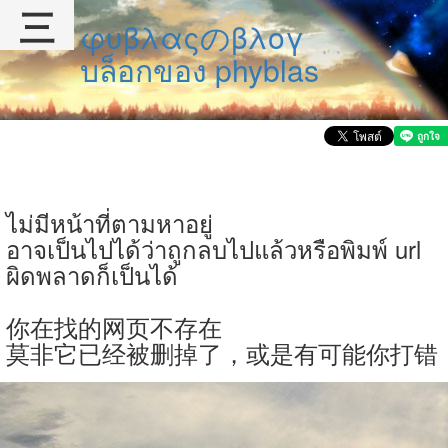
三
φυβλαςのβλογ
บล็อกของ phyblas
ไม่มีหน้าที่ตามหาอยู่
อาจเป็นไปได้ว่าถูกลบไปแล้วหรือพิมพ์ url
ผิดพลาดก็เป็นได้
你在找的网页不存在
莫非它已经被删掉了，或是有可能你打错