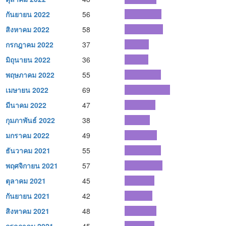
กันยายน 2022
56
สิงหาคม 2022
58
กรกฎาคม 2022
37
มิถุนายน 2022
36
พฤษภาคม 2022
55
เมษายน 2022
69
มีนาคม 2022
47
กุมภาพันธ์ 2022
38
มกราคม 2022
49
ธันวาคม 2021
55
พฤศจิกายน 2021
57
ตุลาคม 2021
45
กันยายน 2021
42
สิงหาคม 2021
48