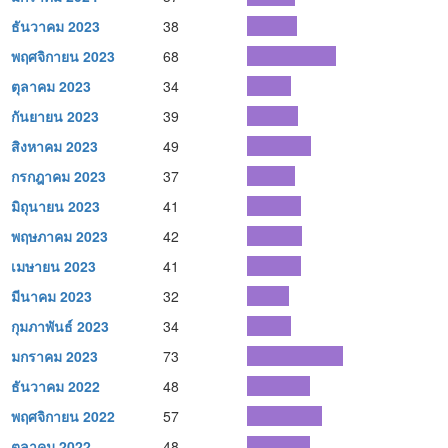
ธันวาคม 2023
38
พฤศจิกายน 2023
68
ตุลาคม 2023
34
กันยายน 2023
39
สิงหาคม 2023
49
กรกฎาคม 2023
37
มิถุนายน 2023
41
พฤษภาคม 2023
42
เมษายน 2023
41
มีนาคม 2023
32
กุมภาพันธ์ 2023
34
มกราคม 2023
73
ธันวาคม 2022
48
พฤศจิกายน 2022
57
ตุลาคม 2022
48