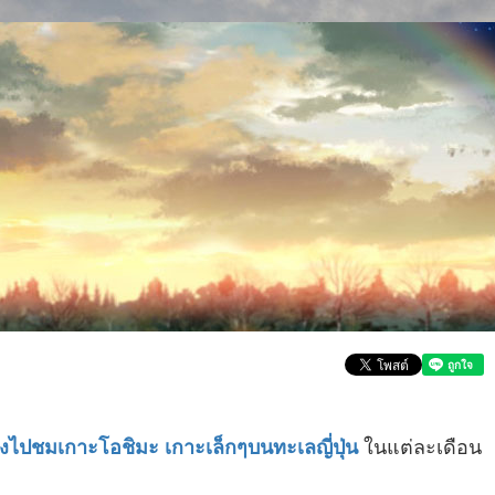
ในแต่ละเดือน
ไปชมเกาะโอชิมะ เกาะเล็กๆบนทะเลญี่ปุ่น