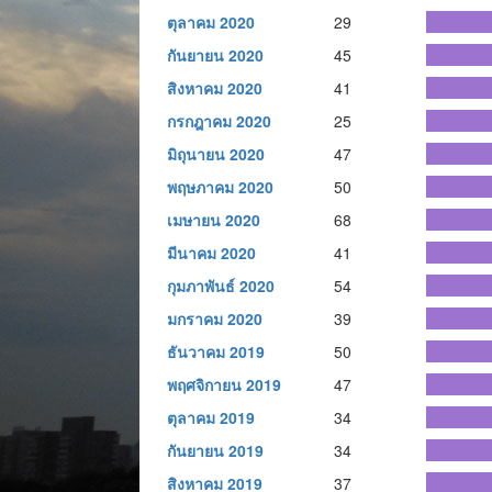
ตุลาคม 2020
29
กันยายน 2020
45
สิงหาคม 2020
41
กรกฎาคม 2020
25
มิถุนายน 2020
47
พฤษภาคม 2020
50
เมษายน 2020
68
มีนาคม 2020
41
กุมภาพันธ์ 2020
54
มกราคม 2020
39
ธันวาคม 2019
50
พฤศจิกายน 2019
47
ตุลาคม 2019
34
กันยายน 2019
34
สิงหาคม 2019
37