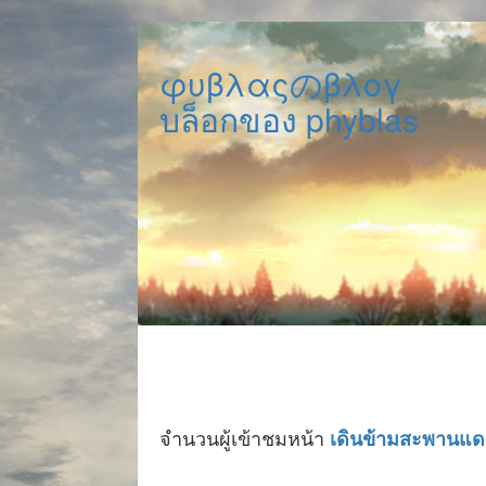
φυβλαςのβλογ
บล็อกของ phyblas
จำนวนผู้เข้าชมหน้า
เดินข้ามสะพานแดง