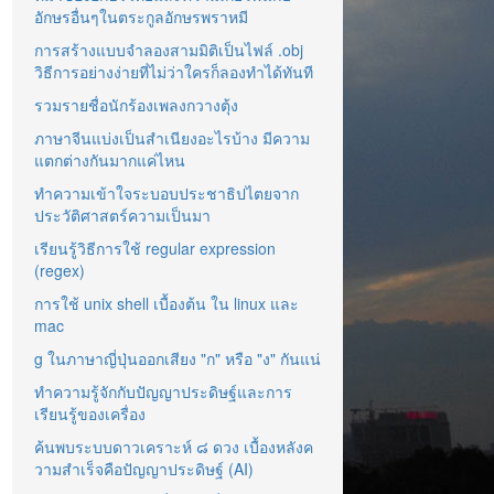
อักษรอื่นๆในตระกูลอักษรพราหมี
การสร้างแบบจำลองสามมิติเป็นไฟล์ .obj
วิธีการอย่างง่ายที่ไม่ว่าใครก็ลองทำได้ทันที
รวมรายชื่อนักร้องเพลงกวางตุ้ง
ภาษาจีนแบ่งเป็นสำเนียงอะไรบ้าง มีความ
แตกต่างกันมากแค่ไหน
ทำความเข้าใจระบอบประชาธิปไตยจาก
ประวัติศาสตร์ความเป็นมา
เรียนรู้วิธีการใช้ regular expression
(regex)
การใช้ unix shell เบื้องต้น ใน linux และ
mac
g ในภาษาญี่ปุ่นออกเสียง "ก" หรือ "ง" กันแน่
ทำความรู้จักกับปัญญาประดิษฐ์และการ
เรียนรู้ของเครื่อง
ค้นพบระบบดาวเคราะห์ ๘ ดวง เบื้องหลังค
วามสำเร็จคือปัญญาประดิษฐ์ (AI)