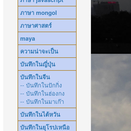
ภาษา mongol
ภาษาศาสตร์
maya
ความน่าจะเป็น
บันทึกในญี่ปุ่น
บันทึกในจีน
-- บันทึกในปักกิ่ง
-- บันทึกในฮ่องกง
-- บันทึกในมาเก๊า
บันทึกในไต้หวัน
บันทึกในยุโรปเหนือ