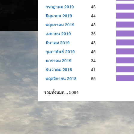
กรกฎาคม 2019
46
มิถุนายน 2019
44
พฤษภาคม 2019
43
เมษายน 2019
36
มีนาคม 2019
43
กุมภาพันธ์ 2019
45
มกราคม 2019
34
ธันวาคม 2018
41
พฤศจิกายน 2018
65
รวมทั้งหมด...
5064