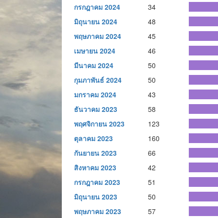
กรกฎาคม 2024
34
มิถุนายน 2024
48
พฤษภาคม 2024
45
เมษายน 2024
46
มีนาคม 2024
50
กุมภาพันธ์ 2024
50
มกราคม 2024
43
ธันวาคม 2023
58
พฤศจิกายน 2023
123
ตุลาคม 2023
160
กันยายน 2023
66
สิงหาคม 2023
42
กรกฎาคม 2023
51
มิถุนายน 2023
50
พฤษภาคม 2023
57