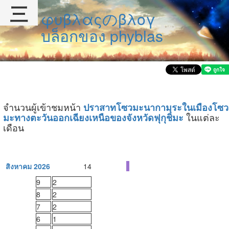
三
φυβλαςのβλογ
บล็อกของ phyblas
จำนวนผู้เข้าชมหน้า
ปราสาทโซวมะนากามุระในเมืองโซว
ในแต่ละ
มะทางตะวันออกเฉียงเหนือของจังหวัดฟุกุชิมะ
เดือน
สิงหาคม 2026
14
9
2
8
2
7
2
6
1