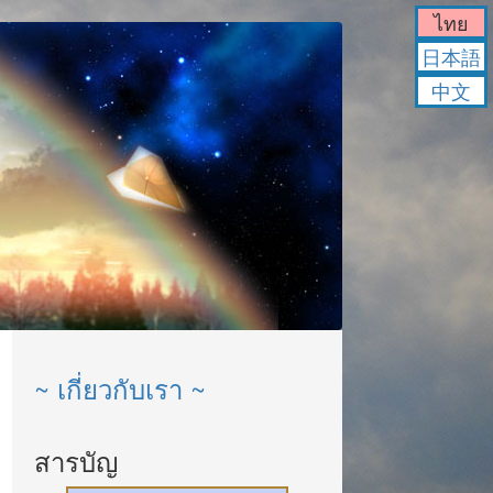
ไทย
日本語
中文
~ เกี่ยวกับเรา ~
สารบัญ