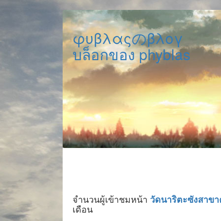
φυβλαςのβλογ
บล็อกของ phyblas
จำนวนผู้เข้าชมหน้า
วัดนาริตะซังสาขา
เดือน