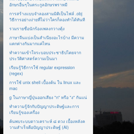
อักษรอื่นๆในตระกูลอักษรพราหมี
การสร้างแบบจำลองสามมิติเป็นไฟล์ .obj
วิธีการอย่างง่ายที่ไม่ว่าใครก็ลองทำได้ทันที
รวมรายชื่อนักร้องเพลงกวางตุ้ง
ภาษาจีนแบ่งเป็นสำเนียงอะไรบ้าง มีความ
แตกต่างกันมากแค่ไหน
ทำความเข้าใจระบอบประชาธิปไตยจาก
ประวัติศาสตร์ความเป็นมา
เรียนรู้วิธีการใช้ regular expression
(regex)
การใช้ unix shell เบื้องต้น ใน linux และ
mac
g ในภาษาญี่ปุ่นออกเสียง "ก" หรือ "ง" กันแน่
ทำความรู้จักกับปัญญาประดิษฐ์และการ
เรียนรู้ของเครื่อง
ค้นพบระบบดาวเคราะห์ ๘ ดวง เบื้องหลังค
วามสำเร็จคือปัญญาประดิษฐ์ (AI)