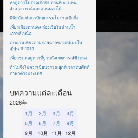
หอดูดาวโบราณปักกิ่ง ตอนที่ ๑: แท่น
สังเกตการณ์และสวนดอกไม้
พิพิธภัณฑ์สถาปัตยกรรมโบราณปักกิ่ง
เที่ยวเมืองตานตง ล่องเรือในน่านน้ำ
เกาหลีเหนือ
ตระเวนเที่ยวตามรอยฉากของอนิเมะใน
ญี่ปุ่น ปี 2013
เที่ยวชมหอดูดาวที่ฐานสังเกตการณ์ซิงหลง
ทำไมจึงไม่ควรเขียนวรรณยุกต์เวลาทับศัพท์
ภาษาต่างประเทศ
บทความแต่ละเดือน
2026年
1月
2月
3月
4月
5月
6月
7月
8月
9月
10月
11月
12月