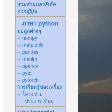
รวมคำแปลวลีเด็ด
จากญี่ปุ่น
ภาษา python
มอดูลต่างๆ
-- numpy
-- matplotlib
-- pandas
-- manim
-- opencv
-- pyqt
-- pytorch
การเรียนรู้ของเครื่อง
-- โครงข่าย
ประสาทเทียม
ภาษา javascript