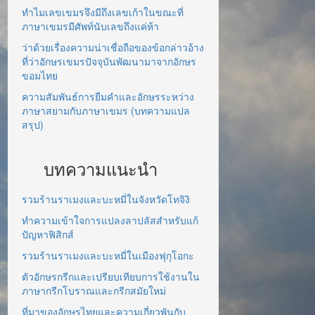
ทำไมเลขเขมรจึงมีถึงเลขเก้าในขณะที่
ภาษาเขมรมีศัพท์นับเลขถึงแค่ห้า
ว่าด้วยเรื่องความน่าเชื่อถือของข้อกล่าวอ้าง
ที่ว่าอักษรเขมรปัจจุบันพัฒนามาจากอักษร
ขอมไทย
ความสัมพันธ์การยืมคำและอักษรระหว่าง
ภาษาสยามกับภาษาเขมร (บทความแปล
สรุป)
บทความแนะนำ
รวมร้านราเมงและบะหมี่ในจังหวัดโทจิงิ
ทำความเข้าใจการแปลงลาปลัสสำหรับแก้
ปัญหาฟิสิกส์
รวมร้านราเมงและบะหมี่ในเมืองฟุกุโอกะ
ตัวอักษรกรีกและเปรียบเทียบการใช้งานใน
ภาษากรีกโบราณและกรีกสมัยใหม่
ที่มาของอักษรไทยและความเกี่ยวพันกับ