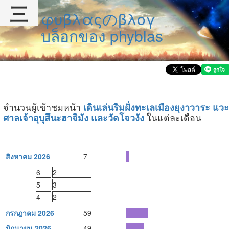
三
φυβλαςのβλογ
บล็อกของ phyblas
จำนวนผู้เข้าชมหน้า
เดินเล่นริมฝั่งทะเลเมืองยุงาวาระ แวะ
ในแต่ละเดือน
ศาลเจ้าอุบุสึนะฮาจิมัง และวัดโจวงัง
สิงหาคม 2026
7
6
2
5
3
4
2
กรกฎาคม 2026
59
มิถุนายน 2026
49