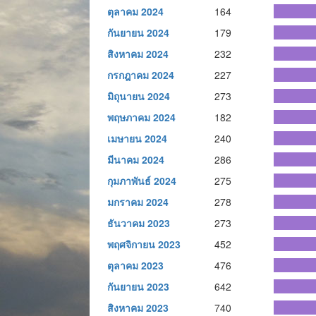
ตุลาคม 2024
164
กันยายน 2024
179
สิงหาคม 2024
232
กรกฎาคม 2024
227
มิถุนายน 2024
273
พฤษภาคม 2024
182
เมษายน 2024
240
มีนาคม 2024
286
กุมภาพันธ์ 2024
275
มกราคม 2024
278
ธันวาคม 2023
273
พฤศจิกายน 2023
452
ตุลาคม 2023
476
กันยายน 2023
642
สิงหาคม 2023
740