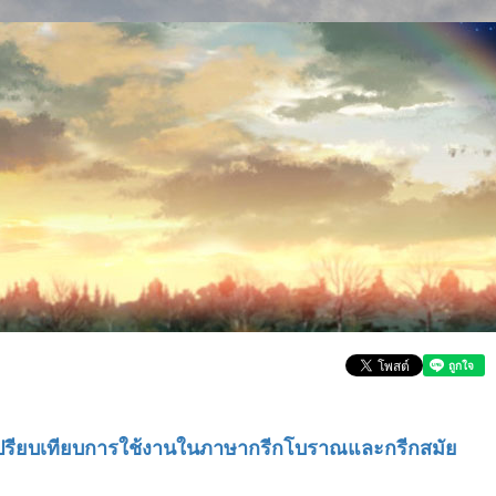
เปรียบเทียบการใช้งานในภาษากรีกโบราณและกรีกสมัย