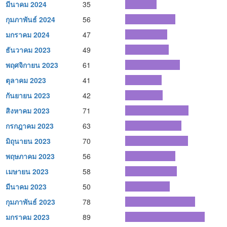
มีนาคม 2024
35
กุมภาพันธ์ 2024
56
มกราคม 2024
47
ธันวาคม 2023
49
พฤศจิกายน 2023
61
ตุลาคม 2023
41
กันยายน 2023
42
สิงหาคม 2023
71
กรกฎาคม 2023
63
มิถุนายน 2023
70
พฤษภาคม 2023
56
เมษายน 2023
58
มีนาคม 2023
50
กุมภาพันธ์ 2023
78
มกราคม 2023
89