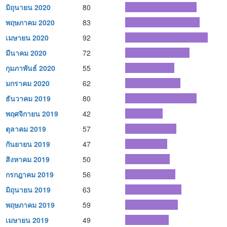
มิถุนายน 2020
80
พฤษภาคม 2020
83
เมษายน 2020
92
มีนาคม 2020
72
กุมภาพันธ์ 2020
55
มกราคม 2020
62
ธันวาคม 2019
80
พฤศจิกายน 2019
42
ตุลาคม 2019
57
กันยายน 2019
47
สิงหาคม 2019
50
กรกฎาคม 2019
56
มิถุนายน 2019
63
พฤษภาคม 2019
59
เมษายน 2019
49