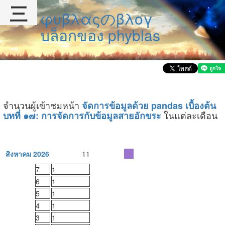
三
φυβλαςのβλογ
บล็อกของ phyblas
จำนวนผู้เข้าชมหน้า
จัดการข้อมูลด้วย pandas เบื้องต้น
ในแต่ละเดือน
บทที่ ๑๗: การจัดการกับข้อมูลสายอักขระ
สิงหาคม 2026
11
7
1
6
1
5
1
4
1
3
1