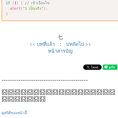
if
(
1
)
{
// เข้าเงื่อนไข
alert
(
"1 เป็นจริง"
)
;
}
七
<< บทที่แล้ว
:
บทถัดไป >>
หน้าสารบัญ
-----------------------------------------
囧囧囧囧囧囧囧囧囧囧囧囧囧囧囧囧囧囧
囧囧囧囧囧囧囧
ดูสถิติของหน้านี้