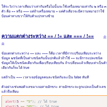
ให้ระวังว่าเวลาเทียบว่าเท่ากันหรือไม่นั้นจะใช้เครื่องหมายเท่ากับ ๒ หรือ ๓
ตัว คือ == หรือ === แต่ถ้าเครื่องหมาย = แค่ตัวเดียวจะมีความหมายว่าใช้
ป้อนค่าทางขวาให้กับตัวแปรทางซ้าย
ความแตกต่างระหว่าง == / != และ === / !==
介
슈
ข้อแตกต่างระหว่าง == และ === ก็คือ เวลาที่มีการเปรียบเทียบระหว่าง
ข้อมูล ๒​ ชนิดที่เป็นต่างชนิดกันนั้นปกติแล้วถ้าใช้ == จะมีการแปลงชนิด
ข้อมูลให้เป็นชนิดเดียวกันเพื่อเปรียบเทียบกัน ถ้าเปลี่ยนแล้วเทียบเท่าเป็นตั
เดียวกันก็จะได้ true
แต่ถ้าเป็น === เวลาเจอข้อมูลคนละชนิดกันจะเป็น false ทันที
ตัวอย่างเช่นพอตัวเลขมาเจอสายอักขระ สายอักขระจะถูกแปลงเป็นตัวเลข
แล้วจึงเทียบ
alert
(
5
==
"5"
)
;
// ได้ true
alert
(
5
==
"05"
)
;
// ได้ true