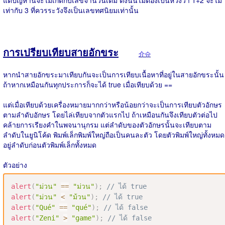
แต่ปัญหานี้จะไม่เกิดกับเลขจำนวนเต็ม ดังนั้นไม่ต้องเป็นห่วงว่า 1+2 จะไม่
เท่ากับ 3 ที่ควรระวังจึงเป็นเลขทศนิยมเท่านั้น
การเปรียบเทียบสายอักขระ
介슈
หากนำสายอักขระมาเทียบกันจะเป็นการเทียบเนื้อหาที่อยู่ในสายอักขระนั้น
ถ้าหากเหมือนกันทุกประการก็จะได้ true เมื่อเทียบด้วย ==
แต่เมื่อเทียบด้วยเครื่องหมายมากกว่าหรือน้อยกว่าจะเป็นการเทียบตัวอักษร
ตามลำดับอักษร โดยไล่เทียบจากตัวแรกไป ถ้าเหมือนกันจึงเทียบตัวต่อไป
คล้ายการเรียงคำในพจนานุกรม แต่ลำดับของตัวอักษรนั้นจะเทียบตาม
ลำดับในยูนิโค้ด พิมพ์เล็กพิมพ์ใหญ่ถือเป็นคนละตัว โดยตัวพิมพ์ใหญ่ทั้งหมด
อยู่ลำดับก่อนตัวพิมพ์เล็กทั้งหมด
ตัวอย่าง
alert
(
"ม่วน"
==
"ม่วน"
)
;
// ได้ true
alert
(
"ม่วน"
<
"ม้วน"
)
;
// ได้ true
alert
(
"Qué"
==
"qué"
)
;
// ได้ false
alert
(
"Zeni"
>
"game"
)
;
// ได้ false