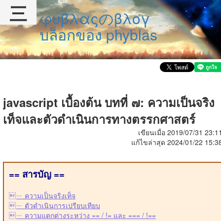
三
φυβλαςのβλογ
บล็อกของ phyblas
javascript เบื้องต้น บทที่ ๗: ความเป็นจริง
เท็จและตัวดำเนินการทางตรรกศาสตร์
เขียนเมื่อ 2019/07/31 23:1
แก้ไขล่าสุด 2024/01/22 15:3
== สารบัญ ==
ㄧ ความเป็นจริงเท็จ
ㄧ ตัวดำเนินการเปรียบเทียบ
ㄧ ความแตกต่างระหว่าง == / != และ === / !==