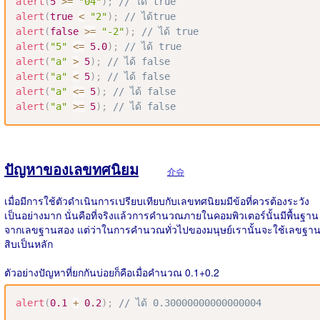
alert
(
5
>=
"04"
)
;
// ได้ true
alert
(
true
<
"2"
)
;
// ได้true
alert
(
false
>=
"-2"
)
;
// ได้ true
alert
(
"5"
<=
5.0
)
;
// ได้ true
alert
(
"a"
>
5
)
;
// ได้ false
alert
(
"a"
<
5
)
;
// ได้ false
alert
(
"a"
<=
5
)
;
// ได้ false
alert
(
"a"
>=
5
)
;
// ได้ false
ปัญหาของเลขทศนิยม
介슈
เมื่อมีการใช้ตัวดำเนินการเปรียบเทียบกับเลขทศนิยมมีข้อที่ควรต้องระวัง
เป็นอย่างมาก นั่นคือที่จริงแล้วการคำนวณภายในคอมพิวเตอร์นั้นมีพื้นฐาน
จากเลขฐานสอง แต่ว่าในการคำนวณทั่วไปของมนุษย์เรานั้นจะใช้เลขฐา
สิบเป็นหลัก
ตัวอย่างปัญหาที่ยกกันบ่อยก็คือเมื่อคำนวณ 0.1+0.2
alert
(
0.1
+
0.2
)
;
// ได้ 0.30000000000000004