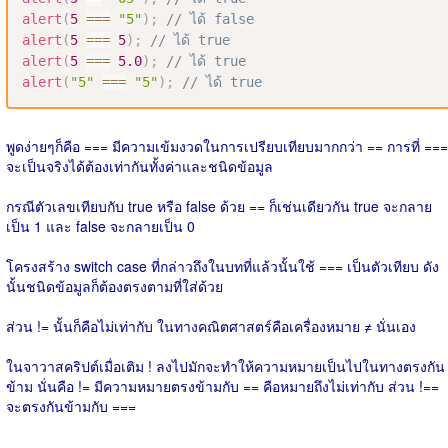
alert
(
5
===
"5"
)
;
// ได้ false
alert
(
5
===
5
)
;
// ได้ true
alert
(
5
===
5.0
)
;
// ได้ true
alert
(
"5"
===
"5"
)
;
// ได้ true
พูดง่ายๆก็คือ === มีความเข้มงวดในการเปรียบเทียบมากกว่า == การที่ ===
จะเป็นจริงได้ต้องเท่ากันทั้งค่าและชนิดข้อมูล
กรณีตัวเลขเทียบกับ true หรือ false ด้วย == ก็เช่นเดียวกัน true จะกลาย
เป็น 1 และ false จะกลายเป็น 0
โครงสร้าง switch case ที่กล่าวถึงในบทที่แล้วนั้นใช้ === เป็นตัวเทียบ ดัง
นั้นชนิดข้อมูลก็ต้องตรงตามที่ใส่ด้วย
ส่วน != นั้นก็คือไม่เท่ากับ ในทางคณิตศาสตร์คือเครื่องหมาย ≠ นั่นเอง
ในจาวาสคริปต์เมื่อเติม ! ลงไปมักจะทำให้ความหมายเป็นไปในทางตรงกัน
ข้าม นั่นคือ != มีความหมายตรงข้ามกับ == คือหมายถึงไม่เท่ากับ ส่วน !==
จะตรงกันข้ามกับ ===