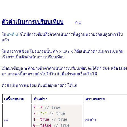
ตัวดำเนินการเปรียบเทียบ
介슈
ใน
บทที่ ๔
ก็ได้มีการเขียนถึงตัวดำเนินการพื้นฐานพวกบวกลบคูณหารไป
แล้ว
ในทางการเขียนโปรแกรมนั้น ตัว > และ < ก็ถือเป็นตัวดำเนินการเช่นกัน
เรียกว่าเป็นตัวดำเนินการเปรียบเทียบ
เมื่อนำข้อมูล ๒ ตัวมาเข้าตัวดำเนินการเปรียบเทียบจะได้ค่า true หรือ fals
มา และค่านี้สามารถนำไปใช้ใน if เพื่อกำหนดเงื่อนไขได้
ตัวดำเนินการเปรียบเทียบมีอยู่หลายตัว ได้แก่
เครื่องหมาย
ตัวอย่าง
ความหมาย
7
==
7
// true
7
==
"7"
// true
==
เท่ากับ
1
==
true
// true
0
==
false
// true