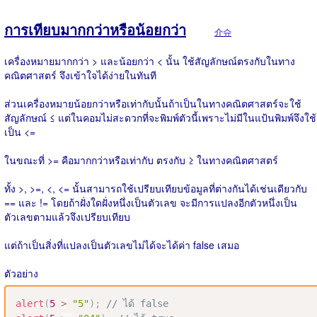
การเทียบมากกว่าหรือน้อยกว่า
介슈
เครื่องหมายมากกว่า > และน้อยกว่า < นั้น ใช้สัญลักษณ์ตรงกับในทาง
คณิตศาสตร์ จึงเข้าใจได้ง่ายในทันที
ส่วนเครื่องหมายน้อยกว่าหรือเท่ากับนั้นถ้าเป็นในทางคณิตศาสตร์จะใช้
สัญลักษณ์ ≤ แต่ในคอมไม่สะดวกที่จะพิมพ์ตัวนี้เพราะไม่มีในแป้นพิมพ์จึงใช้
เป็น <=
ในขณะที่ >= คือมากกว่าหรือเท่ากับ ตรงกับ ≥ ในทางคณิตศาสตร์
ทั้ง >, >=, <, <= นั้นสามารถใช้เปรียบเทียบข้อมูลที่ต่างกันได้เช่นเดียวกับ
== และ != โดยถ้าฝั่งใดฝั่งหนึ่งเป็นตัวเลข จะมีการแปลงอีกตัวหนึ่งเป็น
ตัวเลขตามแล้วจึงเปรียบเทียบ
แต่ถ้าเป็นสิ่งที่แปลงเป็นตัวเลขไม่ได้จะได้ค่า false เสมอ
ตัวอย่าง
alert
(
5
>
"5"
)
;
// ได้ false