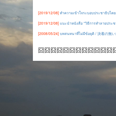
[2019/12/08]
ทำความเข้าใจระบอบประชาธิปไตยจ
[2019/12/08]
แนะนำหนังสือ "วิธีการทำลายประช
[2008/05/24]
บทสนทนาที่ไม่มีข้อยุติ / 決着の
囧囧囧囧囧囧囧囧囧囧囧囧