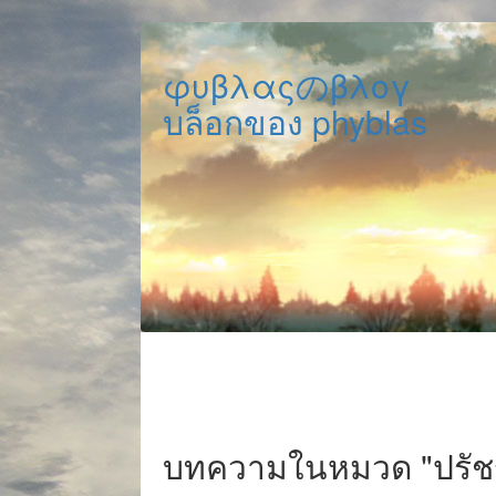
φυβλαςのβλογ
บล็อกของ phyblas
บทความในหมวด "ปรั