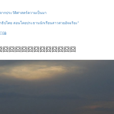
ากประวัติศาสตร์ความเป็นมา
าธิปไตย สอนโดยประธานนักเรียนสาวสวยอัจฉริยะ"
無い口論
囧囧囧囧囧囧囧囧囧囧囧囧囧