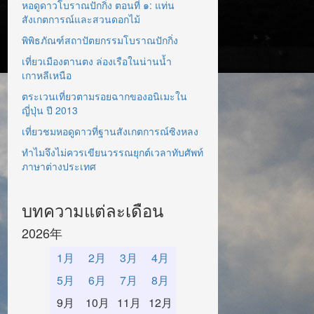
หอดูดาวโบราณปักกิ่ง ตอนที่ ๑: แท่น
สังเกตการณ์และสวนดอกไม้
พิพิธภัณฑ์สถาปัตยกรรมโบราณปักกิ่ง
เที่ยวเมืองตานตง ล่องเรือในน่านน้ำ
เกาหลีเหนือ
ตระเวนเที่ยวตามรอยฉากของอนิเมะใน
ญี่ปุ่น ปี 2013
เที่ยวชมหอดูดาวที่ฐานสังเกตการณ์ซิงหลง
ทำไมจึงไม่ควรเขียนวรรณยุกต์เวลาทับศัพท์
ภาษาต่างประเทศ
บทความแต่ละเดือน
2026年
1月
2月
3月
4月
5月
6月
7月
8月
9月
10月
11月
12月