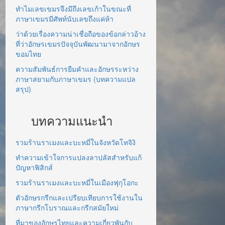
ทำไมเลขเขมรจึงมีถึงเลขเก้าในขณะที่
ภาษาเขมรมีศัพท์นับเลขถึงแค่ห้า
ว่าด้วยเรื่องความน่าเชื่อถือของข้อกล่าวอ้าง
ที่ว่าอักษรเขมรปัจจุบันพัฒนามาจากอักษร
ขอมไทย
ความสัมพันธ์การยืมคำและอักษรระหว่าง
ภาษาสยามกับภาษาเขมร (บทความแปล
สรุป)
บทความแนะนำ
รวมร้านราเมงและบะหมี่ในจังหวัดโทจิงิ
ทำความเข้าใจการแปลงลาปลัสสำหรับแก้
ปัญหาฟิสิกส์
รวมร้านราเมงและบะหมี่ในเมืองฟุกุโอกะ
ตัวอักษรกรีกและเปรียบเทียบการใช้งานใน
ภาษากรีกโบราณและกรีกสมัยใหม่
ที่มาของอักษรไทยและความเกี่ยวพันกับ