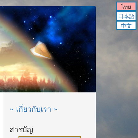
ไทย
日本語
中文
~ เกี่ยวกับเรา ~
สารบัญ