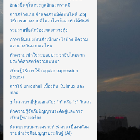
อักษรอื่นๆในตระกูลอักษรพราหมี
การสร้างแบบจำลองสามมิติเป็นไฟล์ .obj
วิธีการอย่างง่ายที่ไม่ว่าใครก็ลองทำได้ทันที
รวมรายชื่อนักร้องเพลงกวางตุ้ง
ภาษาจีนแบ่งเป็นสำเนียงอะไรบ้าง มีความ
แตกต่างกันมากแค่ไหน
ทำความเข้าใจระบอบประชาธิปไตยจาก
ประวัติศาสตร์ความเป็นมา
เรียนรู้วิธีการใช้ regular expression
(regex)
การใช้ unix shell เบื้องต้น ใน linux และ
mac
g ในภาษาญี่ปุ่นออกเสียง "ก" หรือ "ง" กันแน่
ทำความรู้จักกับปัญญาประดิษฐ์และการ
เรียนรู้ของเครื่อง
ค้นพบระบบดาวเคราะห์ ๘ ดวง เบื้องหลังค
วามสำเร็จคือปัญญาประดิษฐ์ (AI)