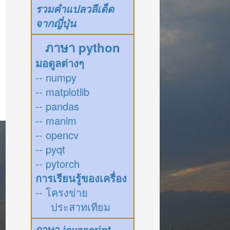
รวมคำแปลวลีเด็ด
จากญี่ปุ่น
ภาษา python
มอดูลต่างๆ
-- numpy
-- matplotlib
-- pandas
-- manim
-- opencv
-- pyqt
-- pytorch
การเรียนรู้ของเครื่อง
-- โครงข่าย
ประสาทเทียม
ภาษา javascript