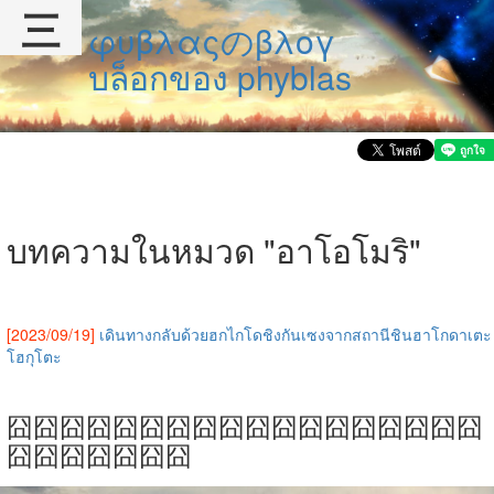
三
φυβλαςのβλογ
บล็อกของ phyblas
บทความในหมวด "อาโอโมริ"
[2023/09/19]
เดินทางกลับด้วยฮกไกโดชิงกันเซงจากสถานีชินฮาโกดาเตะ
โฮกุโตะ
囧囧囧囧囧囧囧囧囧囧囧囧囧囧囧囧囧囧
囧囧囧囧囧囧囧