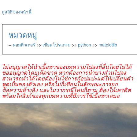
ดูสถิติของหน้านี้
หมวดหมู่
--
คอมพิวเตอร์
>>
เขียนโปรแกรม
>>
python
>>
matplotlib
ไม่อนุญาตให้นำเนื้อหาของบทความไปลงที่อื่นโดยไม่ได้
ขออนุญาตโดยเด็ดขาด หากต้องการนำบางส่วนไปลง
สามารถทำได้โดยต้องไม่ใช่การก๊อปแปะแต่ให้เปลี่ยนคำ
พูดเป็นของตัวเอง หรือไม่ก็เขียนในลักษณะการยก
ข้อความอ้างอิง และไม่ว่ากรณีไหนก็ตาม ต้องให้เครดิต
พร้อมใส่ลิงก์ของทุกบทความที่มีการใช้เนื้อหาเสมอ