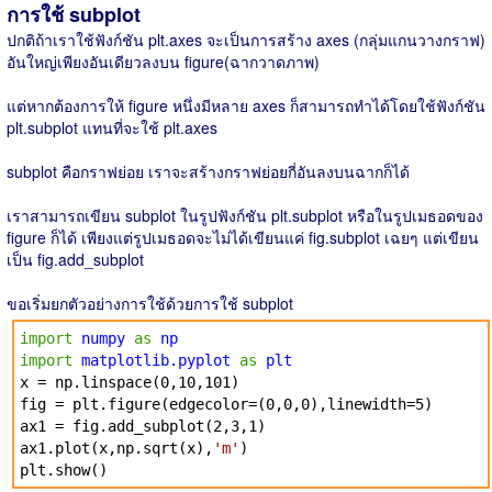
การใช้ subplot
ปกติถ้าเราใช้ฟังก์ชัน plt.axes จะเป็นการสร้าง axes (กลุ่มแกนวางกราฟ)
อันใหญ่เพียงอันเดียวลงบน figure(ฉากวาดภาพ)
แต่หากต้องการให้ figure หนึ่งมีหลาย axes ก็สามารถทำได้โดยใช้ฟังก์ชัน
plt.subplot แทนที่จะใช้ plt.axes
subplot คือกราฟย่อย เราจะสร้างกราฟย่อยกี่อันลงบนฉากก็ได้
เราสามารถเขียน subplot ในรูปฟังก์ชัน plt.subplot หรือในรูปเมธอดของ
figure ก็ได้ เพียงแต่รูปเมธอดจะไม่ได้เขียนแค่ fig.subplot เฉยๆ แต่เขียน
เป็น fig.add_subplot
ขอเริ่มยกตัวอย่างการใช้ด้วยการใช้ subplot
import
numpy
as
np
import
matplotlib.pyplot
as
plt
x = np.linspace(0,10,101)
fig = plt.figure(edgecolor=(0,0,0),linewidth=5)
ax1 = fig.add_subplot(2,3,1)
ax1.plot(x,np.sqrt(x),
'm'
)
plt.show()