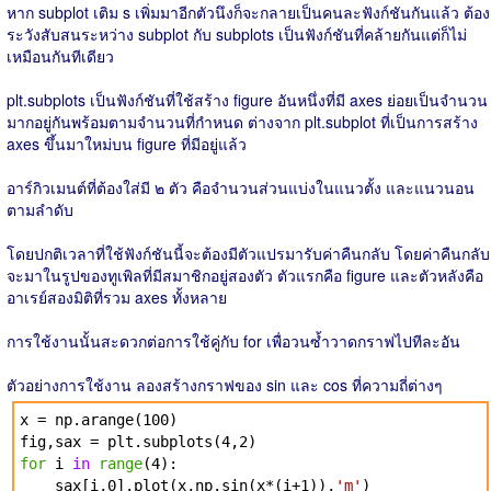
หาก subplot เติม s เพิ่มมาอีกตัวนึงก็จะกลายเป็นคนละฟังก์ชันกันแล้ว ต้อง
ระวังสับสนระหว่าง subplot กับ subplots เป็นฟังก์ชันที่คล้ายกันแต่ก็ไม่
เหมือนกันทีเดียว
plt.subplots เป็นฟังก์ชันที่ใช้สร้าง figure อันหนึ่งที่มี axes ย่อยเป็นจำนวน
มากอยู่กันพร้อมตามจำนวนที่กำหนด ต่างจาก plt.subplot ที่เป็นการสร้าง
axes ขึ้นมาใหม่บน figure ที่มีอยู่แล้ว
อาร์กิวเมนต์ที่ต้องใส่มี ๒ ตัว คือจำนวนส่วนแบ่งในแนวตั้ง และแนวนอน
ตามลำดับ
โดยปกติเวลาที่ใช้ฟังก์ชันนี้จะต้องมีตัวแปรมารับค่าคืนกลับ โดยค่าคืนกลับ
จะมาในรูปของทูเพิลที่มีสมาชิกอยู่สองตัว ตัวแรกคือ figure และตัวหลังคือ
อาเรย์สองมิติที่รวม axes ทั้งหลาย
การใช้งานนั้นสะดวกต่อการใช้คู่กับ for เพื่อวนซ้ำวาดกราฟไปทีละอัน
ตัวอย่างการใช้งาน ลองสร้างกราฟของ sin และ cos ที่ความถี่ต่างๆ
x = np.arange(100)
fig,sax = plt.subplots(4,2)
for
i
in
range
(4):
sax[i,0].plot(x,np.sin(x*(i+1)),
'm'
)