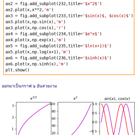
ax2 = fig.add_subplot(232,title=
'$x^2$'
)
ax2.plot(x,x**2,
'm'
)
ax3 = fig.add_subplot(233,title=
'$sin(x)$, $cos(x)$'
)
ax3.plot(x,np.sin(x),
'm'
)
ax3.plot(x,np.cos(x),
'r'
)
ax4 = fig.add_subplot(234,title=
'$e^x$'
)
ax4.plot(x,np.exp(x),
'm'
)
ax5 = fig.add_subplot(235,title=
'$ln(x+1)$'
)
ax5.plot(x,np.log(x+1),
'm'
)
ax6 = fig.add_subplot(236,title=
'$sinh(x)$'
)
ax6.plot(x,np.sinh(x),
'm'
)
plt.show()
ออกมาเป็นกราฟ ๖ อันสวยงาม