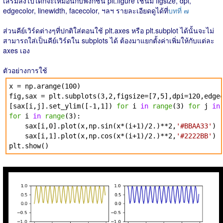
เสริมลงไปได้ก็จะเหมือนกับฟังก์ชัน plt.figure เช่นมี figsize, dpi,
edgecolor, linewidth, facecolor, ฯลฯ รายละเอียดดูได้ที่
บทที่ ๗
ส่วนคีย์เวิร์ดต่างๆที่ปกติใส่ตอนใช้ plt.axes หรือ plt.subplot ได้นั้นจะไม่
สามารถใส่เป็นคีย์เวิร์ดใน subplots ได้ ต้องมาแยกตั้งค่าเพิ่มให้กับแต่ละ
axes เอง
ตัวอย่างการใช้
x = np.arange(100)
fig,sax = plt.subplots(3,2,figsize=[7,5],dpi=120,edge
[sax[i,j].set_ylim([-1,1])
for
i
in
range
(3)
for
j
in
for
i
in
range
(3):
sax[i,0].plot(x,np.sin(x*(i+1)/2.)**2,
'#BBAA33'
)
sax[i,1].plot(x,np.cos(x*(i+1)/2.)**2,
'#2222BB'
)
plt.show()