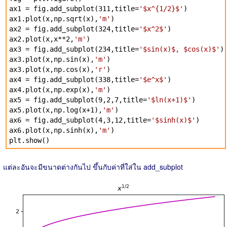
ax1 = fig.add_subplot(311,title=
'$x^{1/2}$'
)
ax1.plot(x,np.sqrt(x),
'm'
)
ax2 = fig.add_subplot(324,title=
'$x^2$'
)
ax2.plot(x,x**2,
'm'
)
ax3 = fig.add_subplot(234,title=
'$sin(x)$, $cos(x)$'
)
ax3.plot(x,np.sin(x),
'm'
)
ax3.plot(x,np.cos(x),
'r'
)
ax4 = fig.add_subplot(338,title=
'$e^x$'
)
ax4.plot(x,np.exp(x),
'm'
)
ax5 = fig.add_subplot(9,2,7,title=
'$ln(x+1)$'
)
ax5.plot(x,np.log(x+1),
'm'
)
ax6 = fig.add_subplot(4,3,12,title=
'$sinh(x)$'
)
ax6.plot(x,np.sinh(x),
'm'
)
plt.show()
แต่ละอันจะมีขนาดต่างกันไป ขึ้นกับค่าที่ใส่ใน add_subplot