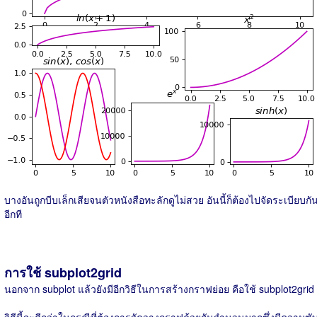
บางอันถูกบีบเล็กเสียจนตัวหนังสือทะลักดูไม่สวย อันนี้ก็ต้องไปจัดระเบียบกั
อีกที
การใช้ subplot2grid
นอกจาก subplot แล้วยังมีอีกวิธีในการสร้างกราฟย่อย คือใช้ subplot2grid
วิธีนี้จะดีกว่าในกรณีที่ต้องการจัดวางกราฟด้วยกันจำนวนมากซึ่งมีความซั