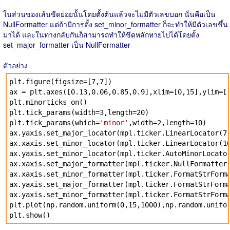
ในส่วนของเส้นขีดย่อยนั้นโดยตั้งต้นแล้วจะไม่มีตัวเลขบอก นั่นคือเป็น
NullFormatter แต่ถ้ามีการตั้ง set_minor_formatter ก็จะทำให้มีตัวเลขขึ้น
มาได้ และในทางกลับกันก็สามารถทำให้ขีดหลักหายไปได้โดยตั้ง
set_major_formatter เป็น NullFormatter
ตัวอย่าง
plt.figure(figsize=[7,7])
ax = plt.axes([0.13,0.06,0.85,0.9],xlim=[0,15],ylim=[
plt.minorticks_on()
plt.tick_params(width=3,length=20)
plt.tick_params(which=
'minor'
,width=2,length=10)
ax.yaxis.set_major_locator(mpl.ticker.LinearLocator(7
ax.xaxis.set_minor_locator(mpl.ticker.LinearLocator(1
ax.yaxis.set_minor_locator(mpl.ticker.AutoMinorLocato
ax.xaxis.set_major_formatter(mpl.ticker.NullFormatter
ax.xaxis.set_minor_formatter(mpl.ticker.FormatStrForm
ax.yaxis.set_major_formatter(mpl.ticker.FormatStrForm
ax.yaxis.set_minor_formatter(mpl.ticker.FormatStrForm
plt.plot(np.random.uniform(0,15,1000),np.random.unifo
plt.show()