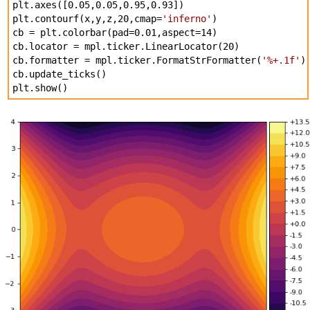
plt.axes([0.05,0.05,0.95,0.93])
plt.contourf(x,y,z,20,cmap=
'inferno'
)
cb = plt.colorbar(pad=0.01,aspect=14)
cb.locator = mpl.ticker.LinearLocator(20)
cb.formatter = mpl.ticker.FormatStrFormatter(
'%+.1f'
)
cb.update_ticks()
plt.show()