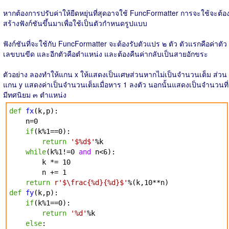
หากต้องการปรับค่าให้ยืดหยุ่นที่สุดอาจใช้ FuncFormatter การจะใช้จะต้อ
สร้างฟังก์ชันขึ้นมาเพื่อใช้เป็นตัวกำหนดรูปแบบ
ฟังก์ชันที่จะใช้กับ FuncFormatter จะต้องรับตัวแปร ๒ ตัว ตัวแรกคือค่าตัว
เลขบนขีด และอีกตัวคือตำแหน่ง และต้องคืนค่ากลับเป็นสายอักขระ
ตัวอย่าง ลองทำให้แกน x ให้แสดงเป็นเศษส่วนหากไม่เป็นจำนวนเต็ม ส่วน
แกน y แสดงค่าเป็นจำนวนเต็มเมื่อหาร 1 ลงตัว นอกนั้นแสดงเป็นจำนวนที่
มีทศนิยม ๓ ตำแหน่ง
def
fx
(k,p):
n=0
if
(k%1==0):
return
'$%d$'
%k
while
(k%1!=0
and
n<6):
k *= 10
n += 1
return
r'$\frac{%d}{%d}$'
%(k,10**n)
def
fy
(k,p):
if
(k%1==0):
return
'%d'
%k
else
: