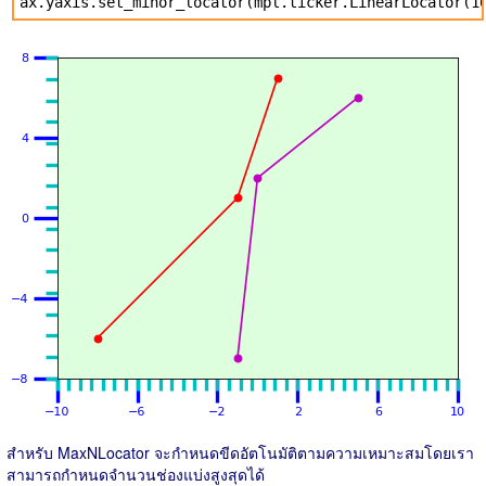
ax.yaxis.set_minor_locator(mpl.ticker.LinearLocator(1
สำหรับ MaxNLocator จะกำหนดขีดอัตโนมัติตามความเหมาะสมโดยเรา
สามารถกำหนดจำนวนช่องแบ่งสูงสุดได้