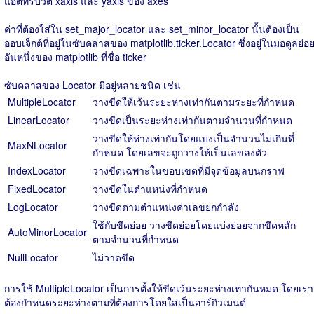
แอตทริบิวต์ xaxis และ yaxis ของ axes
ค่าที่ต้องใส่ใน set_major_locator และ set_minor_locator นั้นต้องเป็น
ออบเจ็กต์ที่อยู่ในซับคลาสของ matplotlib.ticker.Locator ซึ่งอยู่ในมอดูลย่อ
อันหนึ่งของ matplotlib ที่ชื่อ ticker
ซับคลาสของ Locator มีอยู่หลายชนิด เช่น
MultipleLocator
วางขีดให้เว้นระยะห่างเท่ากันตามระยะที่กำหนด
LinearLocator
วางขีดเป็นระยะห่างเท่ากันตามจำนวนที่กำหนด
วางขีดให้ห่างเท่ากันโดยแบ่งเป็นจำนวนไม่เกินที่
MaxNLocator
กำหนด โดยเลขจะถูกวางให้เป็นเลขลงตัว
IndexLocator
วางขีดเฉพาะในขอบเขตที่มีจุดข้อมูลบนกราฟ
FixedLocator
วางขีดในตำแหน่งที่กำหนด
LogLocator
วางขีดตามตำแหน่งค่าเลขยกกำลัง
ใช้กับขีดย่อย วางขีดย่อยโดยแบ่งย่อยจากขีดหลัก
AutoMinorLocator
ตามจำนวนที่กำหนด
NullLocator
ไม่วาดขีด
การใช้ MultipleLocator เป็นการตั้งให้ขีดเว้นระยะห่างเท่ากันหมด โดยเรา
ต้องกำหนดระยะห่างตามที่ต้องการโดยใส่เป็นอาร์กิวเมนต์