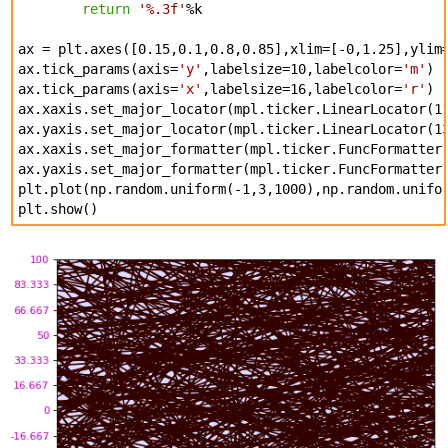
return
'%.3f'
%k
ax = plt.axes([0.15,0.1,0.8,0.85],xlim=[-0,1.25],ylim
ax.tick_params(axis=
'y'
,labelsize=10,labelcolor=
'm'
)
ax.tick_params(axis=
'x'
,labelsize=16,labelcolor=
'r'
)
ax.xaxis.set_major_locator(mpl.ticker.LinearLocator(1
ax.yaxis.set_major_locator(mpl.ticker.LinearLocator(1
ax.xaxis.set_major_formatter(mpl.ticker.FuncFormatter
ax.yaxis.set_major_formatter(mpl.ticker.FuncFormatter
plt.plot(np.random.uniform(-1,3,1000),np.random.unifo
plt.show()