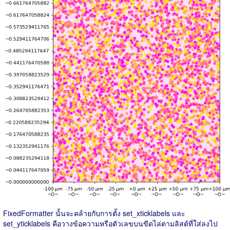
FixedFormatter นั้นจะคล้ายกับการตั้ง set_xticklabels และ
set_yticklabels คือวางข้อความหรือตัวเลขบนขีดไล่ตามลิสต์ที่ใส่ลงไป