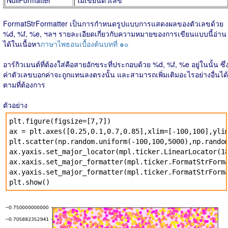
NullFormatter
ไม่เขียนตัวเลข
FormatStrFormatter เป็นการกำหนดรูปแบบการแสดงผลของตัวเลขด้วย
%d, %f, %e, ฯลฯ รายละเอียดเกี่ยวกับความหมายของการเขียนแบบนี้อ่าน
ได้ในเนื้อหา
ภาษาไพธอนเบื้องต้นบทที่ ๑๐
อาร์กิวเมนต์ที่ต้องใส่คือสายอักขระที่ประกอบด้วย %d, %f, %e อยู่ในนั้น ซึ่
ค่าตัวเลขบอกค่าจะถูกแทนลงตรงนั้น และสามารถเพิ่มเติมอะไรอย่างอื่นได้
ตามที่ต้องการ
ตัวอย่าง
plt.figure(figsize=[7,7])
ax = plt.axes([0.25,0.1,0.7,0.85],xlim=[-100,100],yli
plt.scatter(np.random.uniform(-100,100,5000),np.rando
ax.yaxis.set_major_locator(mpl.ticker.LinearLocator(1
ax.xaxis.set_major_formatter(mpl.ticker.FormatStrForm
ax.yaxis.set_major_formatter(mpl.ticker.FormatStrForm
plt.show()