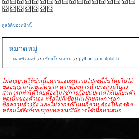
囧囧囧囧囧囧囧囧囧囧囧囧囧囧囧囧囧囧
囧囧囧囧囧囧囧
ดูสถิติของหน้านี้
หมวดหมู่
--
คอมพิวเตอร์
>>
เขียนโปรแกรม
>>
python
>>
matplotlib
ไม่อนุญาตให้นำเนื้อหาของบทความไปลงที่อื่นโดยไม่ได้
ขออนุญาตโดยเด็ดขาด หากต้องการนำบางส่วนไปลง
สามารถทำได้โดยต้องไม่ใช่การก๊อปแปะแต่ให้เปลี่ยนคำ
พูดเป็นของตัวเอง หรือไม่ก็เขียนในลักษณะการยก
ข้อความอ้างอิง และไม่ว่ากรณีไหนก็ตาม ต้องให้เครดิต
พร้อมใส่ลิงก์ของทุกบทความที่มีการใช้เนื้อหาเสมอ