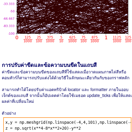
การปรับค่าขีดและข้อความบนขีดในแถบสี
ค่าขีดและข้อความบนขีดของแถบสีที่ใช้แสดงเมื่อวาดแผนภาพไล่สีหรือ
คอนทัวร์ก็สามารถปรับแต่งได้ด้วยวิธีในลักษณะเดียวกันกับของกราฟหลัก
สามารถทำได้โดยปรับค่าแอตทริบิวต์ locator และ formatter ภายในออบ
เจ็กต์ของแถบสี จากนั้นก็อัปเดตค่าโดยใช้เมธอด update_ticks เพื่อให้แสด
ผลค่าที่เปลี่ยนใหม่
ตัวอย่าง
x,y = np.meshgrid(np.linspace(-4,4,101),np.linspace(-
z = np.sqrt(x**4-8*x**2+20)-y**2