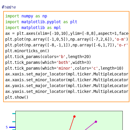
ตัวอย่าง
import
numpy
as
np
import
matplotlib.pyplot
as
plt
import
matplotlib
as
mpl
ax = plt.axes(xlim=[-10,10],ylim=[-8,8],aspect=1,face
plt.plot(np.array([-1,0,5]),np.array([-7,2,6]),
'o-m'
)
plt.plot(np.array([-8,-1,1]),np.array([-6,1,7]),
'o-r'
plt.minorticks_on()
plt.tick_params(colors=
'b'
,length=20)
plt.tick_params(which=
'both'
,width=3)
plt.tick_params(which=
'minor'
,colors=
'c'
,length=10)
ax.xaxis.set_major_locator(mpl.ticker.MultipleLocator
ax.xaxis.set_minor_locator(mpl.ticker.MultipleLocator
ax.yaxis.set_major_locator(mpl.ticker.MultipleLocator
ax.yaxis.set_minor_locator(mpl.ticker.MultipleLocator
plt.show()