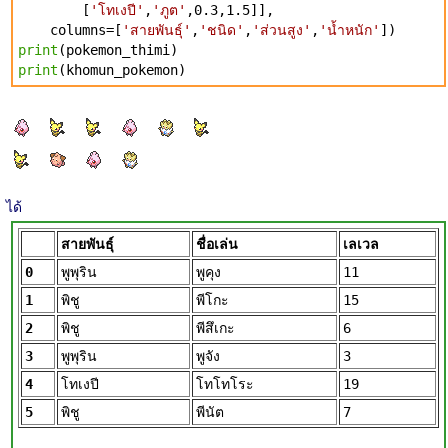
[
'โทเงปี'
,
'ภูต'
,0.3,1.5]],
columns=[
'สายพันธุ์'
,
'ชนิด'
,
'ส่วนสูง'
,
'น้ำหนัก'
])
print
(pokemon_thimi)
print
(khomun_pokemon)
ได้
สายพันธุ์
ชื่อเล่น
เลเวล
0
พูพุริน
พูคุง
11
1
พิชู
พีโกะ
15
2
พิชู
พีสึเกะ
6
3
พูพุริน
พูจัง
3
4
โทเงปี
โทโทโระ
19
5
พิชู
พีนัต
7