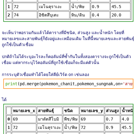
1
72
เมโนคุราเงะ
น้ำ/พิษ
0.9
45.5
2
74
อิชิตสึบุเตะ
หิน/ดิน
0.4
20.0
จะเห็นว่าพอรวมกันแล้วได้ตารางที่มีชนิด, ส่วนสูง และน้ำหนัก โดยที่
หมายเลขและสายพันธุ์ก็ยังอยู่และเหมือนเดิม ในที่นี้หมายเลขและสายพันธุ
ถูกใช้เป็นตัวเชื่อม
ปกติถ้าไม่ได้ระบุอะไรละก็คอลัมน์ที่ซ้ำกันในทั้งสองตารางจะถูกใช้เป็นตัว
เชื่อม แต่หากระบุไว้คอลัมน์ที่ถูกใช้เชื่อมก็จะมีแค่ตัวนั้น
การระบุตัวเชื่อมทำได้โดยใส่คีย์เวิร์ด on เช่นลอง
print
(pd.merge(pokemon_chanit,pokemon_sungnak,on=
'สายพั
ได้
หมายเลข_x
สายพันธุ์
ชนิด
หมายเลข_y
ส่วนสูง
น้ำหนั
0
69
มาดัตสึโบมิ
พืช/พิษ
69
0.7
4.0
1
72
เมโนคุราเงะ
น้ำ/พิษ
72
0.9
45.5