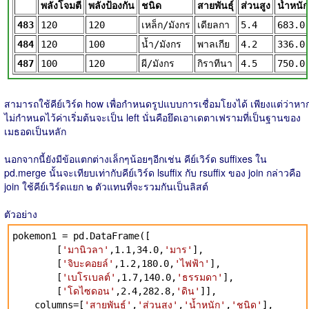
พลังโจมตี
พลังป้องกัน
ชนิด
สายพันธุ์
ส่วนสูง
น้ำหนัก
483
120
120
เหล็ก/มังกร
เดียลกา
5.4
683.0
484
120
100
น้ำ/มังกร
พาลเกีย
4.2
336.0
487
100
120
ผี/มังกร
กิราทีนา
4.5
750.0
สามารถใช้คีย์เวิร์ด how เพื่อกำหนดรูปแบบการเชื่อมโยงได้ เพียงแต่ว่าหา
ไม่กำหนดไว้ค่าเริ่มต้นจะเป็น left นั่นคือยึดเอาเดตาเฟรามที่เป็นฐานของ
เมธอดเป็นหลัก
นอกจากนี้ยังมีข้อแตกต่างเล็กๆน้อยๆอีกเช่น คีย์เวิร์ด suffixes ใน
pd.merge นั้นจะเทียบเท่ากับคีย์เวิร์ด lsuffix กับ rsuffix ของ join กล่าวคือ
join ใช้คีย์เวิร์ดแยก ๒ ตัวแทนที่จะรวมกันเป็นลิสต์
ตัวอย่าง
pokemon1 = pd.DataFrame([
[
'มานิวลา'
,1.1,34.0,
'มาร'
],
[
'จิบะคอยล์'
,1.2,180.0,
'ไฟฟ้า'
],
[
'เบโรเบลต์'
,1.7,140.0,
'ธรรมดา'
],
[
'โดไซดอน'
,2.4,282.8,
'ดิน'
]],
columns=[
'สายพันธุ์'
,
'ส่วนสูง'
,
'น้ำหนัก'
,
'ชนิด'
],