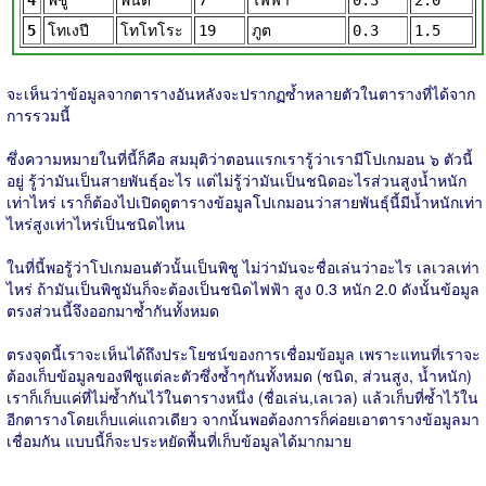
4
พิชู
พีนัต
7
ไฟฟ้า
0.3
2.0
5
โทเงปี
โทโทโระ
19
ภูต
0.3
1.5
จะเห็นว่าข้อมูลจากตารางอันหลังจะปรากฏซ้ำหลายตัวในตารางที่ได้จาก
การรวมนี้
ซึ่งความหมายในที่นี้ก็คือ สมมุติว่าตอนแรกเรารู้ว่าเรามีโปเกมอน ๖ ตัวนี้
อยู่ รู้ว่ามันเป็นสายพันธุ์อะไร แต่ไม่รู้ว่ามันเป็นชนิดอะไรส่วนสูงน้ำหนัก
เท่าไหร่ เราก็ต้องไปเปิดดูตารางข้อมูลโปเกมอนว่าสายพันธุ์นี้มีน้ำหนักเท่า
ไหร่สูงเท่าไหร่เป็นชนิดไหน
ในที่นี้พอรู้ว่าโปเกมอนตัวนั้นเป็นพิชู ไม่ว่ามันจะชื่อเล่นว่าอะไร เลเวลเท่า
ไหร่ ถ้ามันเป็นพิชูมันก็จะต้องเป็นชนิดไฟฟ้า สูง 0.3 หนัก 2.0 ดังนั้นข้อมูล
ตรงส่วนนี้จึงออกมาซ้ำกันทั้งหมด
ตรงจุดนี้เราจะเห็นได้ถึงประโยชน์ของการเชื่อมข้อมูล เพราะแทนที่เราจะ
ต้องเก็บข้อมูลของพีชูแต่ละตัวซึ่งซ้ำๆกันทั้งหมด (ชนิด, ส่วนสูง, น้ำหนัก)
เราก็เก็บแค่ที่ไม่ซ้ำกันไว้ในตารางหนึ่ง (ชื่อเล่น,เลเวล) แล้วเก็บที่ซ้ำไว้ใน
อีกตารางโดยเก็บแค่แถวเดียว จากนั้นพอต้องการก็ค่อยเอาตารางข้อมูลมา
เชื่อมกัน แบบนี้ก็จะประหยัดพื้นที่เก็บข้อมูลได้มากมาย