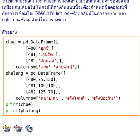
ไม่ใช่ว่าสองคอลัมน์จากสองตารางที่เอามาเชื่อมกันจะมีค่าชื่อคอลัมน์
เหมือนกันเสมอไป ในกรณีที่ต่างกันแบบนี้จะต้องกำหนดชื่อคอลัมน์ที่
ต้องการเชื่อมโดยใช้คีย์เวิร์ด left_on=ชื่อคอลัมน์ในตารางซ้าย และ
right_on=ชื่อคอลัมน์ในตารางขวา
ตัวอย่าง
chue = pd.DataFrame([
[480,
'ยุกซี'
],
[481,
'เอมริต'
],
[482,
'อักนอม'
]],
columns=[
'เลข'
,
'สายพันธุ์'
])
phalang = pd.DataFrame([
[480,75,130],
[481,105,105],
[482,125,70]],
columns=[
'หมายเลข'
,
'พลังโจมตี'
,
'พลังป้องกัน'
])
print
(chue)
print
(phalang)