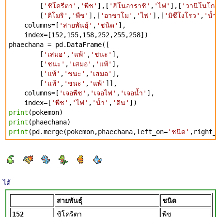
[
'ชิโครีตา'
,
'พืช'
],[
'ฮิโนอาราชิ'
,
'ไฟ'
],[
'วานิโนโก
[
'คิโมริ'
,
'พืช'
],[
'อาชาโม'
,
'ไฟ'
],[
'มิซึโงโรว'
,
'น้
columns=[
'สายพันธุ์'
,
'ชนิด'
],
index=[152,155,158,252,255,258])
phaechana = pd.DataFrame([
[
'เสมอ'
,
'แพ้'
,
'ชนะ'
],
[
'ชนะ'
,
'เสมอ'
,
'แพ้'
],
[
'แพ้'
,
'ชนะ'
,
'เสมอ'
],
[
'แพ้'
,
'ชนะ'
,
'แพ้'
]],
columns=[
'เจอพืช'
,
'เจอไฟ'
,
'เจอน้ำ'
],
index=[
'พืช'
,
'ไฟ'
,
'น้ำ'
,
'ดิน'
])
print
(pokemon)
print
(phaechana)
print
(pd.merge(pokemon,phaechana,left_on=
'ชนิด'
,right_
ได้
สายพันธุ์
ชนิด
152
ชิโครีตา
พืช