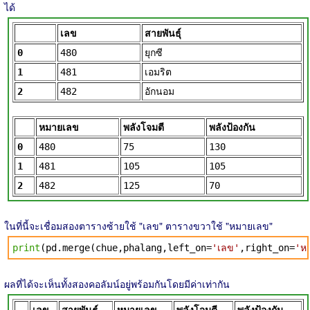
ได้
เลข
สายพันธุ์
0
480
ยุกซี
1
481
เอมริต
2
482
อักนอม
หมายเลข
พลังโจมตี
พลังป้องกัน
0
480
75
130
1
481
105
105
2
482
125
70
ในที่นี้จะเชื่อมสองตารางซ้ายใช้ "เลข" ตารางขวาใช้ "หมายเลข"
print
(pd.merge(chue,phalang,left_on=
'เลข'
,right_on=
'ห
ผลที่ได้จะเห็นทั้งสองคอลัมน์อยู่พร้อมกันโดยมีค่าเท่ากัน