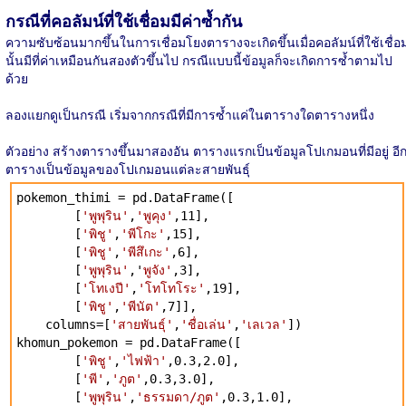
กรณีที่คอลัมน์ที่ใช้เชื่อมมีค่าซ้ำกัน
ความซับซ้อนมากขึ้นในการเชื่อมโยงตารางจะเกิดขึ้นเมื่อคอลัมน์ที่ใช้เชื่อ
นั้นมีที่ค่าเหมือนกันสองตัวขึ้นไป กรณีแบบนี้ข้อมูลก็จะเกิดการซ้ำตามไป
ด้วย
ลองแยกดูเป็นกรณี เริ่มจากกรณีที่มีการซ้ำแค่ในตารางใดตารางหนึ่ง
ตัวอย่าง สร้างตารางขึ้นมาสองอัน ตารางแรกเป็นข้อมูลโปเกมอนที่มีอยู่ อี
ตารางเป็นข้อมูลของโปเกมอนแต่ละสายพันธุ์
pokemon_thimi = pd.DataFrame([
[
'พูพุริน'
,
'พูคุง'
,11],
[
'พิชู'
,
'พีโกะ'
,15],
[
'พิชู'
,
'พีสึเกะ'
,6],
[
'พูพุริน'
,'
พูจัง'
,3],
[
'โทเงปี'
,
'โทโทโระ'
,19],
[
'พิชู'
,
'พีนัต'
,7]],
columns=[
'สายพันธุ์'
,
'ชื่อเล่น'
,
'เลเวล'
])
khomun_pokemon = pd.DataFrame([
[
'พิชู'
,
'ไฟฟ้า'
,0.3,2.0],
[
'พี'
,
'ภูต'
,0.3,3.0],
[
'พูพุริน'
,
'ธรรมดา/ภูต'
,0.3,1.0],