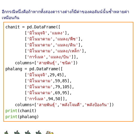
อีกกรณีหนึ่งคือถ้าหากทั้งสองตารางต่างก็มีค่าของคอลัมน์นั้นซ้ำหลายค่า
เหมือนกัน
chanit = pd.DataFrame([
[
'มิโนมุจจิ'
,
'แมลง'
],
[
'มิโนมาดาม'
,
'แมลง/พืช'
],
[
'มิโนมาดาม'
,
'แมลง/ดิน'
],
[
'มิโนมาดาม'
,
'แมลง/เหล็ก'
],
[
'การ์เมล'
,
'แมลง/บิน'
]],
columns=[
'สายพันธุ์'
,
'ชนิด'
])
phalang = pd.DataFrame([
[
'มิโนมุจจิ'
,29,45],
[
'มิโนมาดาม'
,59,85],
[
'มิโนมาดาม'
,79,105],
[
'มิโนมาดาม'
,69,95],
[
'การ์เมล'
,94,50]],
columns=[
'สายพันธุ์'
,
'พลังโจมตี'
,
'พลังป้องกัน'
])
print
(chanit)
print
(phalang)