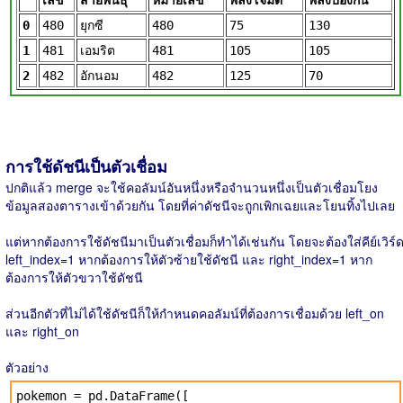
เลข
สายพันธุ์
หมายเลข
พลังโจมตี
พลังป้องกัน
0
480
ยุกซี
480
75
130
1
481
เอมริต
481
105
105
2
482
อักนอม
482
125
70
การใช้ดัชนีเป็นตัวเชื่อม
ปกติแล้ว merge จะใช้คอลัมน์อันหนึ่งหรือจำนวนหนึ่งเป็นตัวเชื่อมโยง
ข้อมูลสองตารางเข้าด้วยกัน โดยที่ค่าดัชนีจะถูกเพิกเฉยและโยนทิ้งไปเลย
แต่หากต้องการใช้ดัชนีมาเป็นตัวเชื่อมก็ทำได้เช่นกัน โดยจะต้องใส่คีย์เวิร์
left_index=1 หากต้องการให้ตัวซ้ายใช้ดัชนี และ right_index=1 หาก
ต้องการให้ตัวขวาใช้ดัชนี
ส่วนอีกตัวที่ไม่ได้ใช้ดัชนีก็ให้กำหนดคอลัมน์ที่ต้องการเชื่อมด้วย left_on
และ right_on
ตัวอย่าง
pokemon = pd.DataFrame([