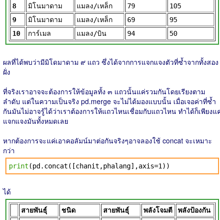
8
มิโนมาดาม
แมลง/เหล็ก
79
105
9
มิโนมาดาม
แมลง/เหล็ก
69
95
10
การ์เมล
แมลง/บิน
94
50
ผลที่ได้พบว่ามีมิโดมาดาม ๙ แถว ซึ่งได้จากการแจกแจงตัวที่ซ้ำจากทั้งสอง
ฝั่ง
ที่จริงเราอาจจะต้องการให้ข้อมูลทั้ง ๓ แถวนั้นแค่รวมกันโดยเรียงตาม
ลำดับ แต่ในความเป็นจริง pd.merge จะไม่ได้มองแบบนั้น เมื่อเจอค่าที่ซ้ำ
กันมันไม่อาจรู้ได้ว่าเราต้องการให้แถวไหนเชื่อมกับแถวไหน ทำได้ก็เพียงแค
แจกแจงมันทั้งหมดเลย
หากต้องการจะแค่เอาคอลัมน์มาต่อกันจริงๆอาจลองใช้ concat จะเหมาะ
กว่า
print
(pd.concat([chanit,phalang],axis=1))
ได้
สายพันธุ์
ชนิด
สายพันธุ์
พลังโจมตี
พลังป้องกัน