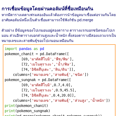
การเชื่อมข้อมูลโดยผ่านคอลัมน์ที่ชื่อเหมือนกัน
หากมีตารางเดตาเฟรมสองอันแล้วต้องการนำข้อมูลมาเชื่อมต่อรวมกันโดย
อาศัยคอลัมน์หนึ่งเป็นตัวเชื่อมสามารถใช้ฟังก์ชัน pd.merge
ตัวอย่าง มีข้อมูลของโปเกมอนอยู่สองตาราง ตารางแรกบอกชนิดของโปเก
มอน ส่วนอีกตารางบอกส่วนสูงและน้ำหนัก ทั้งสองตารางมีสองแถวแรกเป็
หมายเลขและสายพันธุ์ของโปเกมอนเหมือนกัน
import
pandas
as
pd
pokemon_chanit = pd.DataFrame([
[69,
'มาดัตสึโบมิ'
,
'พืช/พิษ'
],
[72,
'เมโนคุราเงะ'
,
'น้ำ/พิษ'
],
[74,
'อิชิตสึบุเตะ'
,
'หิน/ดิน'
]],
columns=[
'หมายเลข'
,
'สายพันธุ์'
,
'ชนิด'
])
pokemon_sungnak = pd.DataFrame([
[69,
'มาดัตสึโบมิ'
,0.7,4.0],
[72,
'เมโนคุราเงะ'
,0.9,45.5],
[74,
'อิชิตสึบุเตะ'
,0.4,20.0]],
columns=[
'หมายเลข'
,
'สายพันธุ์'
,
'ส่วนสูง'
,
'น้ำหนัก'
])
print
(pokemon_chanit)
print
(pokemon_sungnak)