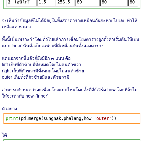
2
โอนิโกริ
1.5
256.5
80
80
80
จะเห็นว่าข้อมูลที่ไม่ได้มีอยู่ในทั้งสองตารางเหมือนกันจะหายไปเลย ทำให้
เหลือแค่ ๓ แถว
ทั้งนี้เป็นเพราะว่าโดยทั่วไปแล้วการเชื่อมโยงตารางถูกตั้งค่าเริ่มต้นให้เป็น
แบบ inner นั่นคือเก็บเฉพาะที่มีเหมือนกันทั้งสองตาราง
แต่นอกจากนี้แล้วก็ยังมีอีก ๓ แบบ คือ
left เก็บที่ตัวซ้ายมีทั้งหมดโดยไม่สนตัวขวา
right เก็บที่ตัวขวามีทั้งหมดโดยไม่สนตัวซ้าย
outer เก็บทั้งที่ตัวซ้ายมีและตัวขวามี
สามารถกำหนดว่าจะเชื่อมโยงแบบไหนโดยตั้งที่คีย์เวิร์ด how โดยที่ถ้าไม่
ใส่จะเท่ากับ how='inner'
ตัวอย่าง
print
(pd.merge(sungnak,phalang,how=
'outer'
))
ได้