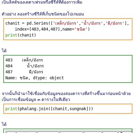
เป็นลิสต์ของเดตาเฟรมหรือซีรีส์ที่ต้องการเพิ่ม
ตัวอย่าง ลองสร้างซีรีส์ที่เก็บชนิดของโปเกมอน
chanit = pd.Series([
'เหล็ก/มังกร'
,
'น้ำ/มังกร'
,
'ผี/มังกร'
],
index=[483,484,487],name=
'ชนิด'
)
print
(chanit)
ได้
483 เหล็ก/มังกร
484 น้ำ/มังกร
487 ผี/มังกร
Name: ชนิด, dtype: object
จากนั้นก็นำมาใช้เชื่อมกับข้อมูลของสองตารางที่สร้างขึ้นมาก่อนหน้าด้วย
เป็นการเชื่อมข้อมูล ๓ ตารางในทีเดียว
print
(phalang.join([chanit,sungnak]))
ได้