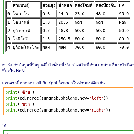
สายพันธุ์
ส่วนสูง
น้ำหนัก
พลังโจมตี
พลังป้องกัน
HP
0
โซนาโน
0.6
14.0
23.0
48.0
95.0
1
โซนานส์
1.3
28.5
NaN
NaN
NaN
2
ยุกิวาราชิ
0.7
16.8
50.0
50.0
50.0
3
โอนิโกริ
1.5
256.5
80.0
80.0
80.0
4
ยุกิเมะโนะโกะ
NaN
NaN
70.0
80.0
70.0
จะเห็นว่าข้อมูลที่มีอยู่แค่ฝั่งใดฝั่งหนึ่งก็มาโผล่ในนี้ด้วย แต่ส่วนที่ขาดไปก็จ
ขึ้นเป็น NaN
นอกจากนี้หากลอง left กับ right ก็ออกมาในทำนองเดียวกัน
print
(
'ซ้าย'
)
print
(pd.merge(sungnak,phalang,how=
'left'
))
print
(
'ขวา'
)
print
(pd.merge(sungnak,phalang,how=
'right'
))
ได้