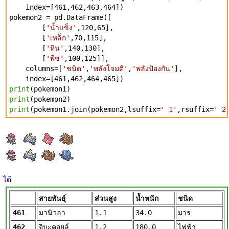
index=[461,462,463,464])
pokemon2 = pd.DataFrame([
[
'น้ำแข็ง'
,120,65],
[
'เหล็ก'
,70,115],
[
'หิน'
,140,130],
[
'พืช'
,100,125]],
columns=[
'ชนิด'
,
'พลังโจมตี'
,
'พลังป้องกัน'
],
index=[461,462,464,465])
print
(pokemon1)
print
(pokemon2)
print
(pokemon1.join(pokemon2,lsuffix=
' 1'
,rsuffix=
' 2
ได้
สายพันธุ์
ส่วนสูง
น้ำหนัก
ชนิด
461
มานิวลา
1.1
34.0
มาร
462
จิบะคอยล์
1.2
180.0
ไฟฟ้า