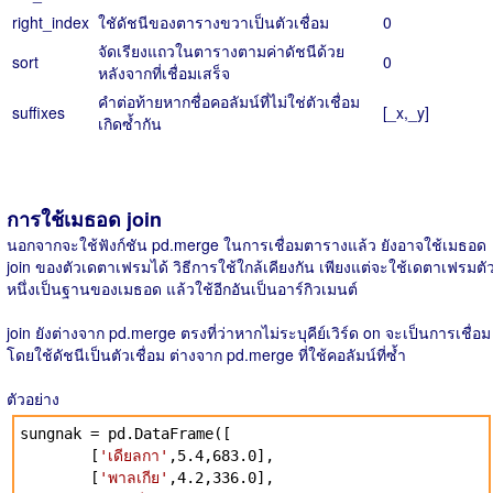
right_index
ใชัดัชนีของตารางขวาเป็นตัวเชื่อม
0
จัดเรียงแถวในตารางตามค่าดัชนีด้วย
sort
0
หลังจากที่เชื่อมเสร็จ
คำต่อท้ายหากชื่อคอลัมน์ที่ไม่ใช่ตัวเชื่อม
suffixes
[_x,_y]
เกิดซ้ำกัน
การใช้เมธอด join
นอกจากจะใช้ฟังก์ชัน pd.merge ในการเชื่อมตารางแล้ว ยังอาจใช้เมธอด
join ของตัวเดตาเฟรมได้ วิธีการใช้ใกล้เคียงกัน เพียงแต่จะใช้เดตาเฟรมตั
หนึ่งเป็นฐานของเมธอด แล้วใช้อีกอันเป็นอาร์กิวเมนต์
join ยังต่างจาก pd.merge ตรงที่ว่าหากไม่ระบุคีย์เวิร์ด on จะเป็นการเชื่อม
โดยใช้ดัชนีเป็นตัวเชื่อม ต่างจาก pd.merge ที่ใช้คอลัมน์ที่ซ้ำ
ตัวอย่าง
sungnak = pd.DataFrame([
[
'เดียลกา'
,5.4,683.0],
[
'พาลเกีย'
,4.2,336.0],