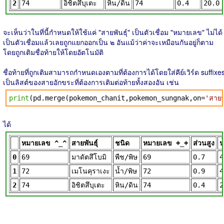
2
74
อิชิตสึบุเตะ
หิน/ดิน
74
0.4
20.0
จะเห็นว่าในที่นี้กำหนดให้ใช้แค่ "สายพันธุ์" เป็นตัวเชื่อม "หมายเลข" ไม่ได้
เป็นตัวเชื่อมแล้วเลยถูกแยกออกเป็น ๒ อันแม้ว่าค่าจะเหมือนกันอยู่ก็ตาม
โดยถูกเติมชื่อท้ายให้โดยอัตโนมัติ
ชื่อท้ายที่ถูกเติมสามารถกำหนดเองตามที่ต้องการได้โดยใส่คีย์เวิร์ด suffixe
เป็นลิสต์ของสายอักขระที่ต้องการเติมต่อท้ายทั้งสองอัน เช่น
print
(pd.merge(pokemon_chanit,pokemon_sungnak,on=
'สายพั
ได้
หมายเลข ^_^
สายพันธุ์
ชนิด
หมายเลข +_+
ส่วนสูง
น
0
69
มาดัตสึโบมิ
พืช/พิษ
69
0.7
4
1
72
เมโนคุราเงะ
น้ำ/พิษ
72
0.9
4
2
74
อิชิตสึบุเตะ
หิน/ดิน
74
0.4
2