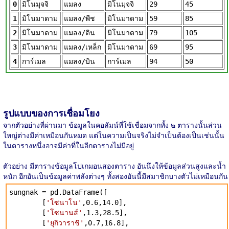
0
มิโนมุจจิ
แมลง
มิโนมุจจิ
29
45
1
มิโนมาดาม
แมลง/พืช
มิโนมาดาม
59
85
2
มิโนมาดาม
แมลง/ดิน
มิโนมาดาม
79
105
3
มิโนมาดาม
แมลง/เหล็ก
มิโนมาดาม
69
95
4
การ์เมล
แมลง/บิน
การ์เมล
94
50
รูปแบบของการเชื่อมโยง
จากตัวอย่างที่ผ่านมา ข้อมูลในคอลัมน์ที่ใช้เชื่อมจากทั้ง ๒ ตารางนั้นส่วน
ใหญ่ต่างมีค่าเหมือนกันหมด แต่ในความเป็นจริงไม่จำเป็นต้องเป็นเช่นนั้น
ในตารางหนึ่งอาจมีค่าที่ในอีกตารางไม่มีอยู่
ตัวอย่าง มีตารางข้อมูลโปเกมอนสองตาราง อันนึงให้ข้อมูลส่วนสูงและน้ำ
หนัก อีกอันเป็นข้อมูลค่าพลังต่างๆ ทั้งสองอันนี้มีสมาชิกบางตัวไม่เหมือนกัน
sungnak = pd.DataFrame([
[
'โซนาโน'
,0.6,14.0],
[
'โซนานส์'
,1.3,28.5],
[
'ยุกิวาราชิ'
,0.7,16.8],