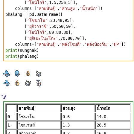
[
'โอนิโกริ'
,1.5,256.5]],
columns=[
'สายพันธุ์'
,
'ส่วนสูง'
,
'น้ำหนัก'
])
phalang = pd.DataFrame([
[
'โซนาโน'
,23,48,95],
[
'ยุกิวาราชิ'
,50,50,50],
[
'โอนิโกริ'
,80,80,80],
[
'ยุกิเมะโนะโกะ'
,70,80,70]],
columns=[
'สายพันธุ์'
,
'พลังโจมตี'
,
'พลังป้องกัน'
,
'HP'
])
print
(sungnak)
print
(phalang)
ได้
สายพันธุ์
ส่วนสูง
น้ำหนัก
0
โซนาโน
0.6
14.0
1
โซนานส์
1.3
28.5
2
ยุกิวาราชิ
0.7
16.8