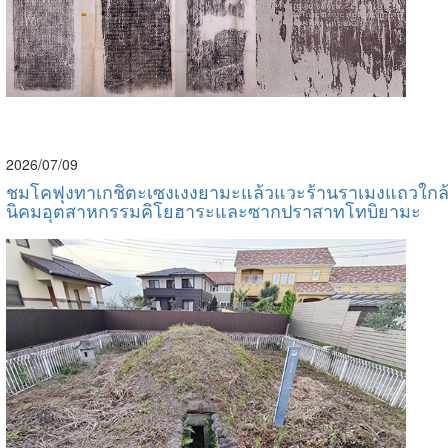
2026/07/09
ชมโคฟุงทาเกชิตะเซงเงงยามะแล้วแวะร้านราเมงแถวใกล
นิคมอุตสาหกรรมคิโยฮาระและซากปราสาทโทบิยามะ