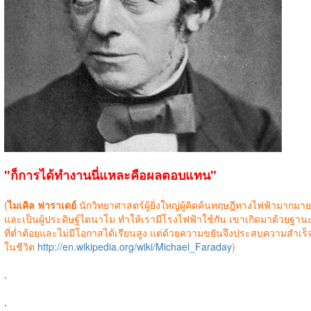
"ก็การได้ทำงานนี่แหละคือผลตอบแทน"
(
ไมเคิล ฟาราเดย์
นักวิทยาศาสตร์ผู้ยิ่งใหญ่ผู้คิดค้นทฤษฎีทางไฟฟ้ามากมาย
และเป็นผู้ประดิษฐ์ไดนาโม ทำให้เรามีโรงไฟฟ้าใช้กัน เขาเกิดมาด้วยฐาน
ที่ต่ำต้อยและไม่มีโอกาสได้เรียนสูง แต่ด้วยความขยันจึงประสบความสำเร็
ในชีวิต
http://en.wikipedia.org/wiki/Michael_Faraday
)
.
.