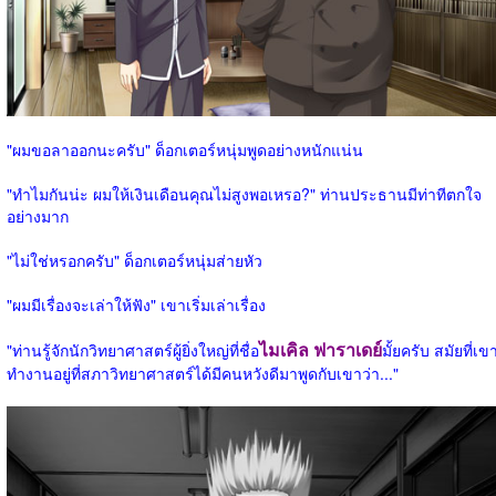
"ผมขอลาออกนะครับ" ด็อกเตอร์หนุ่มพูดอย่างหนักแน่น
"ทำไมกันน่ะ ผมให้เงินเดือนคุณไม่สูงพอเหรอ?" ท่านประธานมีท่าทีตกใจ
อย่างมาก
"ไม่ใช่หรอกครับ" ด็อกเตอร์หนุ่มส่ายหัว
"ผมมีเรื่องจะเล่าให้ฟัง" เขาเริ่มเล่าเรื่อง
ไมเคิล ฟาราเดย์
"ท่านรู้จักนักวิทยาศาสตร์ผู้ยิ่งใหญ่ที่ชื่อ
มั้ยครับ สมัยที่เข
ทำงานอยู่ที่สภาวิทยาศาสตร์ได้มีคนหวังดีมาพูดกับเขาว่า..."