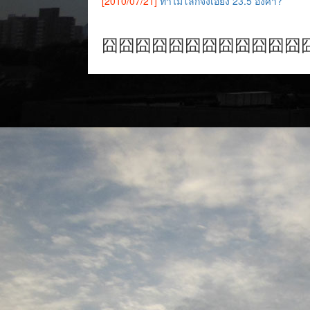
[2010/07/21]
ทำไมโลกจึงเอียง 23.5 องศา?
囧囧囧囧囧囧囧囧囧囧囧囧