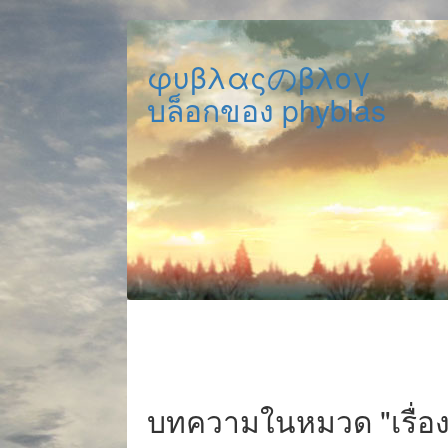
φυβλαςのβλογ
บล็อกของ phyblas
บทความในหมวด "เรื่อง