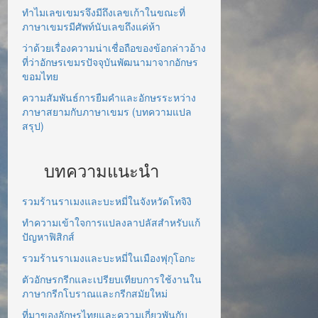
ทำไมเลขเขมรจึงมีถึงเลขเก้าในขณะที่
ภาษาเขมรมีศัพท์นับเลขถึงแค่ห้า
ว่าด้วยเรื่องความน่าเชื่อถือของข้อกล่าวอ้าง
ที่ว่าอักษรเขมรปัจจุบันพัฒนามาจากอักษร
ขอมไทย
ความสัมพันธ์การยืมคำและอักษรระหว่าง
ภาษาสยามกับภาษาเขมร (บทความแปล
สรุป)
บทความแนะนำ
รวมร้านราเมงและบะหมี่ในจังหวัดโทจิงิ
ทำความเข้าใจการแปลงลาปลัสสำหรับแก้
ปัญหาฟิสิกส์
รวมร้านราเมงและบะหมี่ในเมืองฟุกุโอกะ
ตัวอักษรกรีกและเปรียบเทียบการใช้งานใน
ภาษากรีกโบราณและกรีกสมัยใหม่
ที่มาของอักษรไทยและความเกี่ยวพันกับ