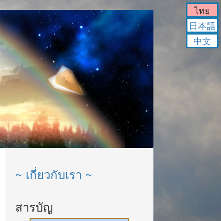
ไทย
日本語
中文
~ เกี่ยวกับเรา ~
สารบัญ