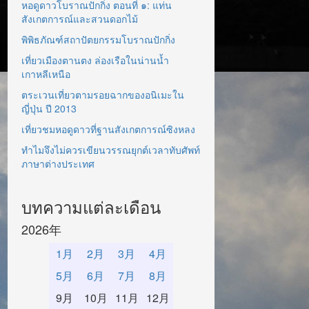
หอดูดาวโบราณปักกิ่ง ตอนที่ ๑: แท่น
สังเกตการณ์และสวนดอกไม้
พิพิธภัณฑ์สถาปัตยกรรมโบราณปักกิ่ง
เที่ยวเมืองตานตง ล่องเรือในน่านน้ำ
เกาหลีเหนือ
ตระเวนเที่ยวตามรอยฉากของอนิเมะใน
ญี่ปุ่น ปี 2013
เที่ยวชมหอดูดาวที่ฐานสังเกตการณ์ซิงหลง
ทำไมจึงไม่ควรเขียนวรรณยุกต์เวลาทับศัพท์
ภาษาต่างประเทศ
บทความแต่ละเดือน
2026年
1月
2月
3月
4月
5月
6月
7月
8月
9月
10月
11月
12月