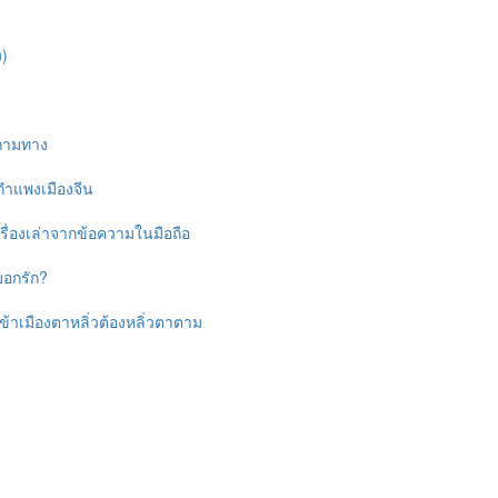
ง)
๖ ถามทาง
๔ กำแพงเมืองจีน
๓ เรื่องเล่าจากข้อความในมือถือ
 บอกรัก?
๑ เข้าเมืองตาหลิ่วต้องหลิ่วตาตาม