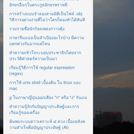
อักษรอื่นๆในตระกูลอักษรพราหมี
การสร้างแบบจำลองสามมิติเป็นไฟล์ .obj
วิธีการอย่างง่ายที่ไม่ว่าใครก็ลองทำได้ทันที
รวมรายชื่อนักร้องเพลงกวางตุ้ง
ภาษาจีนแบ่งเป็นสำเนียงอะไรบ้าง มีความ
แตกต่างกันมากแค่ไหน
ทำความเข้าใจระบอบประชาธิปไตยจาก
ประวัติศาสตร์ความเป็นมา
เรียนรู้วิธีการใช้ regular expression
(regex)
การใช้ unix shell เบื้องต้น ใน linux และ
mac
g ในภาษาญี่ปุ่นออกเสียง "ก" หรือ "ง" กันแน่
ทำความรู้จักกับปัญญาประดิษฐ์และการ
เรียนรู้ของเครื่อง
ค้นพบระบบดาวเคราะห์ ๘ ดวง เบื้องหลังค
วามสำเร็จคือปัญญาประดิษฐ์ (AI)