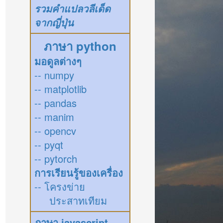
รวมคำแปลวลีเด็ด
จากญี่ปุ่น
ภาษา python
มอดูลต่างๆ
-- numpy
-- matplotlib
-- pandas
-- manim
-- opencv
-- pyqt
-- pytorch
การเรียนรู้ของเครื่อง
-- โครงข่าย
ประสาทเทียม
ภาษา javascript