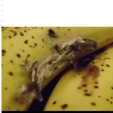
.
.
.
.
.