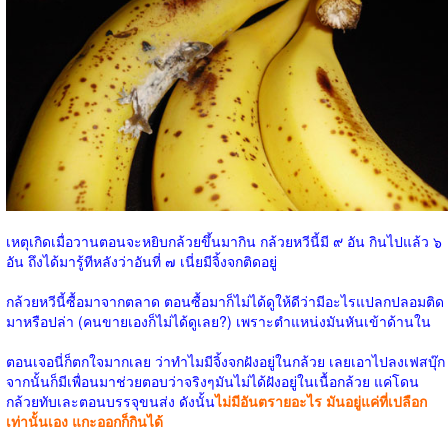
เหตุเกิดเมื่อวานตอนจะหยิบกล้วยขึ้นมากิน กล้วยหวีนี้มี ๙ อัน กินไปแล้ว ๖
อัน ถึงได้มารู้ทีหลังว่าอันที่ ๗ เนี่ยมีจิ้งจกติดอยู่
กล้วยหวีนี้ซื้อมาจากตลาด ตอนซื้อมาก็ไม่ได้ดูให้ดีว่ามีอะไรแปลกปลอมติด
มาหรือปล่า (คนขายเองก็ไม่ได้ดูเลย?) เพราะตำแหน่งมันหันเข้าด้านใน
ตอนเจอนี่ก็ตกใจมากเลย ว่าทำไมมีจิ้งจกฝังอยู่ในกล้วย เลยเอาไปลงเฟสบุ๊ก
จากนั้นก็มีเพื่อนมาช่วยตอบว่าจริงๆมันไม่ได้ฝังอยู่ในเนื้อกล้วย แค่โดน
กล้วยทับเละตอนบรรจุขนส่ง ดังนั้น
ไม่มีอันตรายอะไร มันอยู่แค่ที่เปลือก
เท่านั้นเอง แกะออกก็กินได้