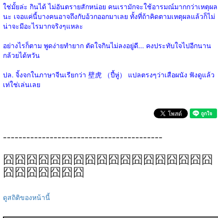
ใช่มั้ยล่ะ กินได้ ไม่อันตรายสักหน่อย คนเรามักจะใช้อารมณ์มากกว่าเหตุผล
นะ เจอแค่นี้บางคนอาจถึงกับอ้วกออกมาเลย ทั้งที่ถ้าคิดตามเหตุผลแล้วก็ไม่
น่าจะมีอะไรมากจริงๆแหละ
อย่างไรก็ตาม พูดง่ายทำยาก ตัดใจกินไม่ลงอยู่ดี... คงประทับใจไปอีกนาน
กล้วยได้หวัน
ปล. จิ้งจกในภาษาจีนเรียกว่า 壁虎 （ปี้หู่） แปลตรงๆว่าเสือผนัง ฟังดูแล้ว
เท่ใช่เล่นเลย
-----------------------------------------
囧囧囧囧囧囧囧囧囧囧囧囧囧囧囧囧囧囧
囧囧囧囧囧囧囧
ดูสถิติของหน้านี้