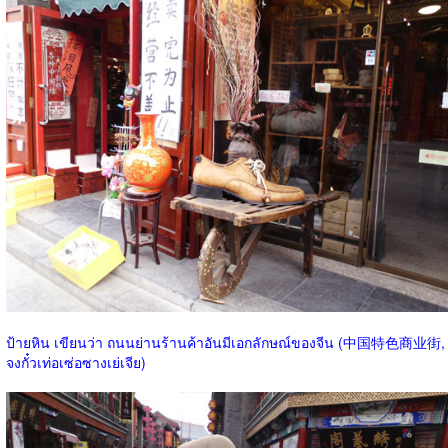
ป้ายหิน เขียนว่า ถนนย่านร้านค้าอันมีเอกลักษณ์ของจีน (中国特色商业街,
จงกั๋วเท่อเซ่อซางเย่เจีย)