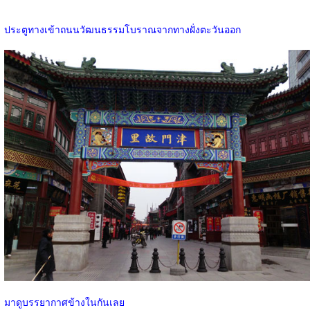
ประตูทางเข้าถนนวัฒนธรรมโบราณจากทางฝั่งตะวันออก
มาดูบรรยากาศข้างในกันเลย