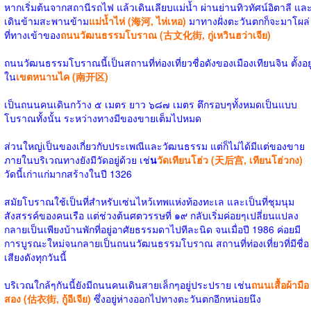
หากเริ่มต้นจากสถานีรถไฟ แล้วเดินเลียบแม่น้ำ ผ่านย่านทิวทัศน์อิตาลี แล
เดินข้ามสะพานข้าม
แม่น้ำไห่ (海河, ไห่เหอ)
มาทางฝั่งตะวันตกก็จะมาโผล่
ที่ทางเข้าของ
ถนนวัฒนธรรมโบราณ (古文化街, กู่เหวินฮว่าเจีย)
ถนนวัฒนธรรมโบราณนี้เป็นสถานที่ท่องเที่ยวชื่อดังของเมืองเทียนจิน ตั้งอยู
ใน
เขตหนานไค (南开区)
เป็นถนนคนเดินกว้าง ๕ เมตร ยาว ๖๘๗ เมตร ตึกรอบๆทั้งหมดเป็นแบบ
โบราณทั้งนั้น ระหว่างทางมีของขายเต็มไปหมด
ส่วนใหญ่เป็นของเกี่ยวกับประเพณีและวัฒนธรรม แต่ก็ไม่ได้มีแต่ของขาย
ภายในบริเวณทางยังมีวัดอยู่ด้วย เช่
น
วัดเทียนโฮ่ว (天后宫, เทียนโฮ่วกง)
วัดนี้เก่าแก่มากสร้างในปี 1326
สมัยโบราณใช้เป็นที่สำหรับเซ่นไหว้เทพแห่งท้องทะเล และเป็นที่ชุมนุม
สังสรรค์ของคนเรือ แต่ช่วงต้นศตวรรษที่ ๑๙ กลับเริ่มค่อยๆเปลี่ยนแปลง
กลายเป็นเพียงบ้านพักที่อยู่อาศัยธรรมดาไปทีละนิด จนเมื่อปี 1986 ค่อยมี
การบูรณะใหม่จนกลายเป็นถนนวัฒนธรรมโบราณ สถานที่ท่องเที่ยวที่มีชื่อ
เสียงดังทุกวันนี้
บริเวณใกล้ๆกันนี้ยังมีถนนคนเดินสายเล็กๆอยู่ประปราย เช่น
ถนนเสื้อผ้ามือ
สอง (估衣街, กู้อีเจีย)
ซึ่งอยู่ห่างออกไปทางตะวันตกอีกหน่อยนึง