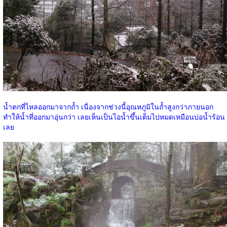
น้ำตกที่ไหลออกมาจากถ้ำ เนื่องจากช่วงนี้อุณหภูมิในถ้ำสูงกว่าภายนอก
ทำให้น้ำที่ออกมาอุ่นกว่า เลยเห็นเป็นไอน้ำขึ้นเต็มไปหมดเหมือนบ่อน้ำร้อน
เลย