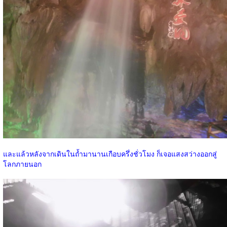
และแล้วหลังจากเดินในถ้ำมานานเกือบครึ่งชั่วโมง ก็เจอแสงสว่างออกสู่
โลกภายนอก