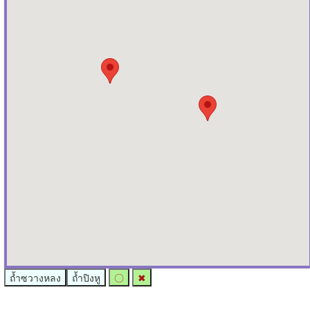
ถ้ำซวางหลง
ถ้ำปิงหู
〇
✖