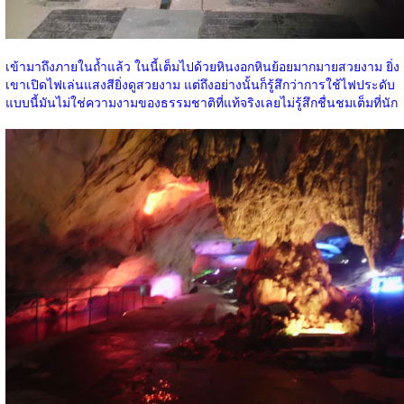
เข้ามาถึงภายในถ้ำแล้ว ในนี้เต็มไปด้วยหินงอกหินย้อยมากมายสวยงาม ยิ่ง
เขาเปิดไฟเล่นแสงสียิ่งดูสวยงาม แต่ถึงอย่างนั้นก็รู้สึกว่าการใช้ไฟประดับ
แบบนี้มันไม่ใช่ความงามของธรรมชาติที่แท้จริงเลยไม่รู้สึกชื่นชมเต็มที่นัก