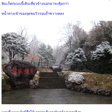
หิมะก็ตกแบบนี้เดินเที่ยวข้างนอกน่าจะคุ้มกว่า
หน้ำทางเข้าของจุดชมวิวรอบถ้ำซวางหลง
แผนที่ มองแล้วรู้สึกได้เลยว่าบริเวณมันกว้างมากจริงๆ