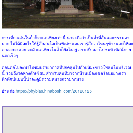
การเที่ยวเล่นในถ้ำก็จบแต่เพียงเท่านี้ น่าจะถือว่าเป็นถ้ำที่สั้นและธรรมดา
มาก ไม่ได้มีอะไรให้รู้สึกสนใจเป็นพิเศษ แถมเรารู้สึกว่าไหนๆข้างนอกก็หิม
ตกออกจะสวย จะมัวแต่เที่ยวในถ้ำก็ยังไงอยู่ อยากรีบออกไปชมทิวทัศน์ภาย
นอกเร็วๆ
ตอนต่อไปจะพาไปชมบรรยากาศที่ปกคลุมไปด้วยหิมะขาวโพลนในบริเวณ
นี้ รวมถึงวัดหวงต้าเซียน สำหรับคนที่มาจากบ้านเมืองเขตร้อนอย่างเรา
ทิวทัศน์แบบนี้น่าจะดูมีความหมายกว่ามากมาย
อ่านต่อ
https://phyblas.hinaboshi.com/20120125