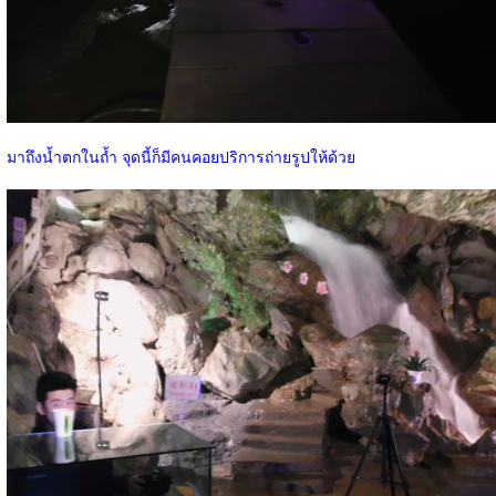
มาถึงน้ำตกในถ้ำ จุดนี้ก็มีคนคอยปริการถ่ายรูปให้ด้วย