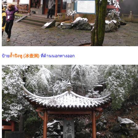
ป้าย
ถ้ำปิงหู (冰壶洞)
ที่ด้านนอกทางออก