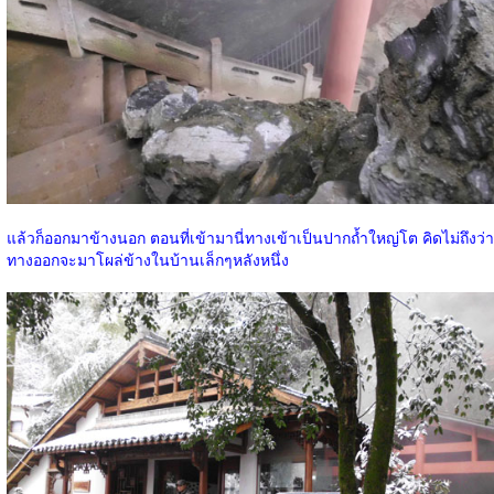
แล้วก็ออกมาข้างนอก ตอนที่เข้ามานี่ทางเข้าเป็นปากถ้ำใหญ่โต คิดไม่ถึงว่า
ทางออกจะมาโผล่ข้างในบ้านเล็กๆหลังหนึ่ง