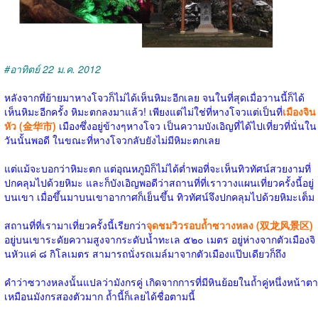
#อาทิตย์ 22 ม.ค. 2012
หลังจากที่ย้ายมาหางโจวก็ไม่ได้เห็นหิมะอีกเลย จนในที่สุดเมื่อวานนี้ก็ได้
เห็นหิมะอีกครั้ง หิมะตกลงมาแล้ว! เพียงแต่ไม่ใช่ที่หางโจวแต่เป็นที่
เมืองจิน
หัว (金华市)
เมืองซึ่งอยู่ข้างๆหางโจว เป็นความบังเอิญที่ได้ไปเที่ยวที่นั่นใน
วันนั้นพอดี ในขณะที่หางโจวกลับยังไม่มีหิมะตกเลย
แต่แม้จะบอกว่าหิมะตก แต่อุณหภูมิก็ไม่ได้ต่ำพอที่จะเห็นทิวทัศน์สวยงามที่
ปกคลุมไปด้วยหิมะ และก็บังเอิญพอดีว่าสถานที่ที่เราวางแผนเที่ยวครั้งนี้อยู่
บนเขา เมื่อขึ้นมาบนเขาอากาศก็เย็นขึ้น ทิวทัศน์จึงปกคลุมไปด้วยหิมะเต็ม
สถานที่ที่เรามาเที่ยวครั้งนี้เรียกว่า
จุดชมวิวรอบถ้ำซวางหลง (双龙风景区)
อยู่บนเขาระดัยความสูงจากระดับน้ำทะเล ๕๒๐ เมตร อยู่ห่างจากตัวเมืองจิ
นหัวแค่ ๘ กิโลเมตร สามารถนั่งรถเมล์มาจากตัวเมืองแป๊บเดียวก็ถึง
คำว่าซวางหลงนั้นแปลว่ามังกรคู่ เกิดจากการที่มีหินย้อยในถ้ำคู่หนึ่งหน้าตา
เหมือนมังกรสองตัวมาก ถ้ำนี้ก็เลยได้ชื่อตามนี้