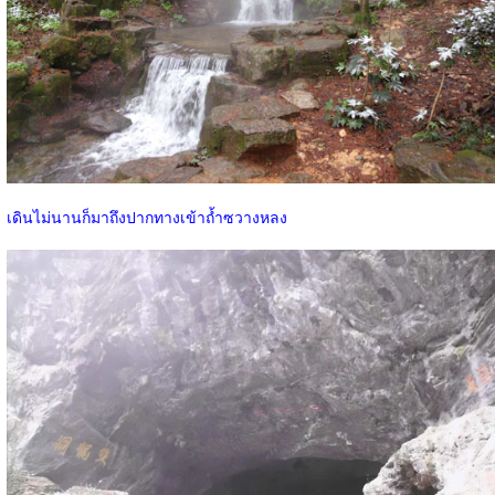
เดินไม่นานก็มาถึงปากทางเข้าถ้ำซวางหลง