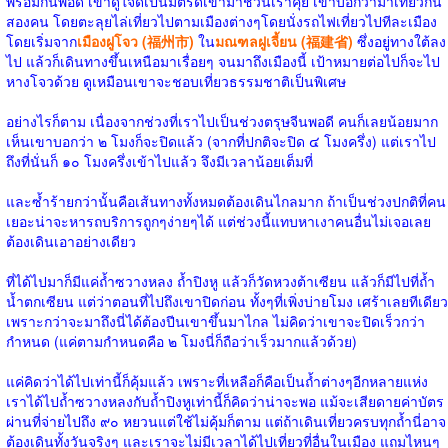
พร้อมกันพอดี เขาดูใจดีเป็นมิตรดีเข้ามาชวนเราคุย เขาบอกว่ามาเที่ยวกัน
สองคน โดยตะลุยไล่เที่ยวไปตามเมืองต่างๆโดยนั่งรถไฟเที่ยวไปทีละเมือง
โดยเริ่มจาก
เมืองฝูโจว (福州市)
ใน
มณฑลฝูเจี้ยน (福建省)
ซึ่งอยู่ทางใต้ลง
ไป แล้วก็เดินทางขึ้นเหนือมาเรื่อยๆ จนมาถึงเมืองนี้ เป้าหมายต่อไปก็จะไป
หางโจวด้วย ดูเหมือนเขาจะชอบเที่ยวธรรมชาติเป็นพิเศษ
อย่างไรก็ตาม เนื่องจากช่วงที่เราไปเป็นช่วงตรุษจีนพอดี คนก็เลยน้อยมาก
เห็นเขาบอกว่า ๒ โมงก็จะปิดแล้ว (จากที่ปกติจะปิด ๔ โมงครึ่ง) แต่เราไป
ถึงที่นั่นก็ ๑๐ โมงครึ่งเข้าไปแล้ว จึงมีเวลาน้อยเต็มที่
และซ้ำร้ายกว่านั้นคือเส้นทางทั้งหมดต้องเดินไกลมาก ถ้าเป็นช่วงปกติที่คน
เยอะน่าจะหารถบริการถูกๆง่ายๆได้ แต่ช่วงนี้แทบหาเงาคนอื่นไม่เจอเลย
ต้องเดินเอาอย่างเดียว
ที่ได้ไปมาก็มีแค่ถ้ำซวางหลง ถ้ำปิงหู แล้วก็วัดหวงต้าเซียน แล้วก็มีไปที่ถ้ำ
น้ำตกเซียน แต่ว่าตอนที่ไปถึงเขาปิดก่อน ทั้งๆที่เพิ่งบ่ายโมง เศร้าเลยทีเดียว
เพราะกว่าจะมาถึงนี่ได้ต้องปีนเขาขึ้นมาไกล ไม่คิดว่าเขาจะปิดเร็วกว่า
กำหนด (แค่ตามกำหนดคือ ๒ โมงนี่ก็ถือว่าเร็วมากแล้วด้วย)
แค่คิดว่าได้ไปเท่านี้ก็คุ้มแล้ว เพราะที่เหลือก็คือเป็นถ้ำต่างๆอีกหลายแห่ง
เราได้ไปถ้ำซวางหลงกับถ้ำปิงหูเท่านี้ก็คิดว่าน่าจะพอ แม้จะเสียดายค่าบัตร
ผ่านที่จ่ายไปถึง ๙๐ หยวนแต่ใช้ไม่คุ้มก็ตาม แต่ถ้าเดินเที่ยวครบทุกถ้ำนี่อาจ
ต้องเดินทั้งวันจริงๆ และเราจะไม่มีเวลาได้ไปเที่ยวที่อื่นในเมือง
แถมไหนๆ