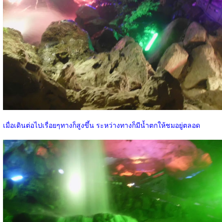
เมื่อเดินต่อไปเรื่อยๆทางก็สูงขึ้น ระหว่างทางก็มีน้ำตกให้ชมอยู่ตลอด