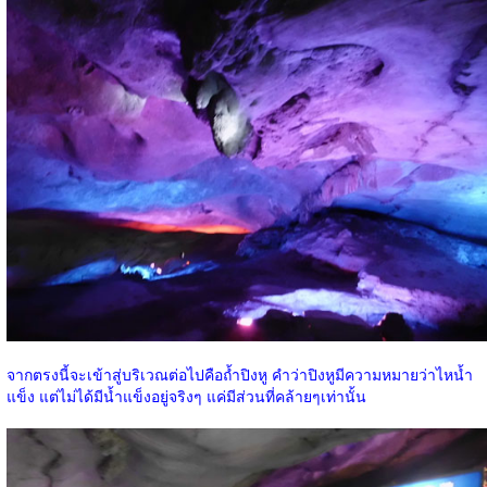
จากตรงนี้จะเข้าสู่บริเวณต่อไปคือถ้ำปิงหู คำว่าปิงหูมีความหมายว่าไหน้ำ
แข็ง แต่ไม่ได้มีน้ำแข็งอยู่จริงๆ แค่มีส่วนที่คล้ายๆเท่านั้น