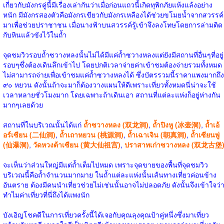
เกี่ยวกับมังกรคู่นี้มีเรื่องเล่ากันว่าเมื่อก่อนแถวนี้เกิดทุพิกภัยแห้งแล้งอย่าง
หนัก มีมังกรสองตัวคือมังกรเขียวกับมังกรเหลืองได้ช่วยขโมยน้ำจากสวรรค์
มาเพื่อช่วยปราชาชน เมื่อนางฟ้าบนสวรรค์รู้เข้าจึงลงโทษโดยการล่ามติด
กับหินแล้วขังไว้ในถ้ำ
จุดชมวิวรอบถ้ำซวางหลงนั้นไม่ได้มีแค่ถ้ำซวางหลงแต่ยังมีสถานที่อื่นๆที่อยู่
รอบๆซึ่งต้องเดินลึกเข้าไป โดยปกติเวลาจ่ายค่าเข้าชมต้องจ่ายรวมทั้งหมด
ไม่สามารถจ่ายเพื่อเข้าชมแค่ถ้ำซวางหลงได้ ซึ่งบัตรรวมนี้ราคาแพงมากถึง
๙๐ หยวน ดังนั้นถ้าจะมาก็ต้องวางแผนให้ดีเพราะเที่ยวทั้งหมดนี่น่าจะใช้
เวลาหลายชั่วโมงมาก โดยเฉพาะถ้าเดินเอา สถานที่แต่ละแห่งก็อยู่ห่างกัน
มากๆเลยด้วย
สถานที่ในบริเวณนั้นได้แก่
ถ้ำซวางหลง (双龙洞)
,
ถ้ำปิงหู (冰壶洞)
,
ถ้ำเอ้
อร์เซียน (二仙洞)
,
ถ้ำเถาหยวน (桃源洞)
,
ถ้ำเฉาเจิน (朝真洞)
,
ถ้ำเซียนพู่
(仙瀑洞)
,
วัดหวงต้าเซียน (黄大仙祖宫)
,
ปราสาทเก่าซวางหลง (双龙古堡
จะเห็นว่าส่วนใหญ่มีแต่ถ้ำเต็มไปหมด เพราะจุดขายของพื้นที่จุดชมวิว
บริเวณนี้คือถ้ำจำนวนมากมาย ในถ้ำแต่ละแห่งนั้นเส้นทางเที่ยวค่อนข้าง
อันตราย ต้องมีคนนำเที่ยวช่วยไม่เช่นนั้นอาจไม่ปลอดภัย ดังนั้นจึงเข้าใจว่
ทำไมค่าเที่ยวที่นี่ถึงได้แพงนัก
บังเอิญโชคดีในการเที่ยวครั้งนี้ได้เจอกับคุณลุงคุณป้าคู่หนึ่งซึ่งมาเที่ยว