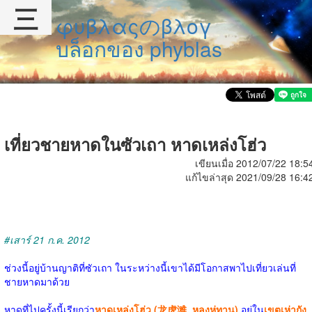
三
φυβλαςのβλογ
บล็อกของ phyblas
เที่ยวชายหาดในซัวเถา หาดเหล่งโฮ่ว
เขียนเมื่อ 2012/07/22 18:5
แก้ไขล่าสุด 2021/09/28 16:4
#เสาร์ 21 ก.ค. 2012
ช่วงนี้อยู่บ้านญาติที่ซัวเถา ในระหว่างนี้เขาได้มีโอกาสพาไปเที่ยวเล่นที่
ชายหาดมาด้วย
หาดที่ไปครั้งนี้เรียกว่า
หาดเหล่งโฮ่ว (龙虎滩, หลงหู่ทาน)
อยู่ใน
เขตเห่ากัง