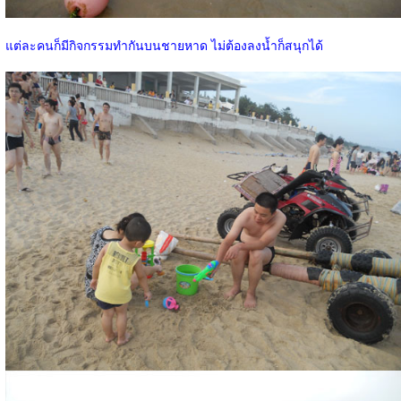
แต่ละคนก็มีกิจกรรมทำกันบนชายหาด ไม่ต้องลงน้ำก็สนุกได้