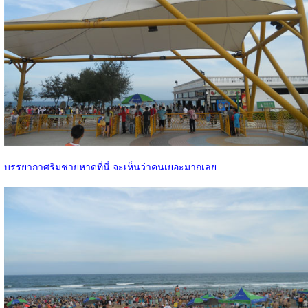
บรรยากาศริมชายหาดที่นี่ จะเห็นว่าคนเยอะมากเลย