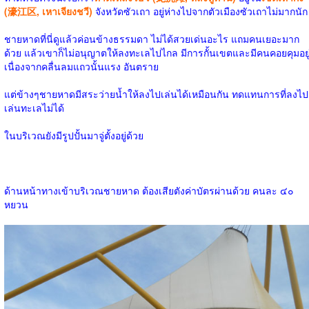
(濠江区, เหาเจียงชวี)
จังหวัดซัวเถา อยู่ห่างไปจากตัวเมืองซัวเถาไม่มากนัก
ชายหาดที่นี่ดูแล้วค่อนข้างธรรมดา ไม่ได้สวยเด่นอะไร แถมคนเยอะมาก
ด้วย แล้วเขาก็ไม่อนุญาตให้ลงทะเลไปไกล มีการกั้นเขตและมีคนคอยคุมอยู
เนื่องจากคลื่นลมแถวนั้นแรง อันตราย
แต่ข้างๆชายหาดมีสระว่ายน้ำให้ลงไปเล่นได้เหมือนกัน ทดแทนการที่ลงไป
เล่นทะเลไม่ได้
ในบริเวณยังมีรูปปั้นมาจู่ตั้งอยู่ด้วย
ด้านหน้าทางเข้าบริเวณชายหาด ต้องเสียตังค่าบัตรผ่านด้วย คนละ ๔๐
หยวน