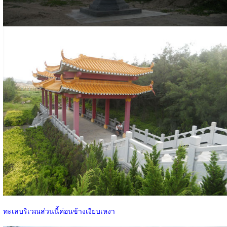
ทะเลบริเวณส่วนนี้ค่อนข้างเงียบเหงา