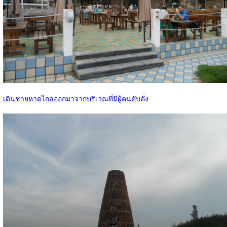
เดินชายหาดไกลออกมาจากบริเวณที่มีผู้คนคับคั่ง