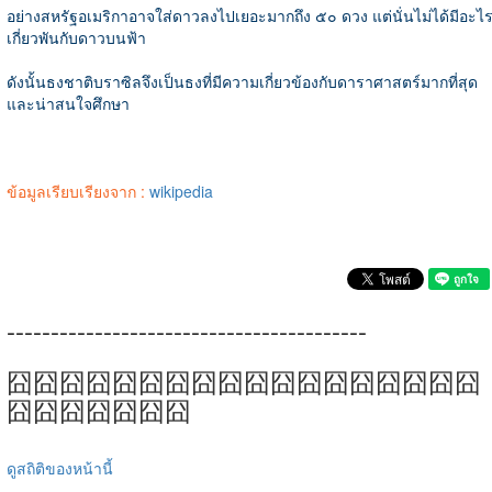
อย่างสหรัฐอเมริกาอาจใส่ดาวลงไปเยอะมากถึง ๕๐ ดวง แต่นั่นไม่ได้มีอะไ
เกี่ยวพันกับดาวบนฟ้า
ดังนั้นธงชาติบราซิลจึงเป็นธงที่มีความเกี่ยวข้องกับดาราศาสตร์มากที่สุด
และน่าสนใจศึกษา
ข้อมูลเรียบเรียงจาก :
wikipedia
-----------------------------------------
囧囧囧囧囧囧囧囧囧囧囧囧囧囧囧囧囧囧
囧囧囧囧囧囧囧
ดูสถิติของหน้านี้