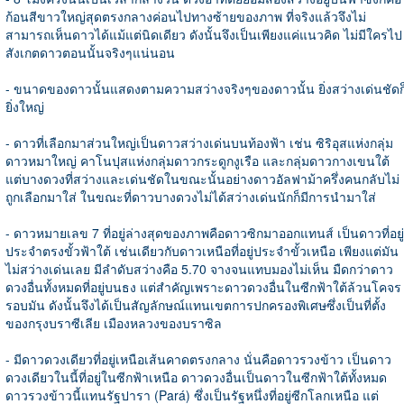
ก้อนสีขาวใหญ่สุดตรงกลางค่อนไปทางซ้ายของภาพ ที่จริงแล้วจึงไม่
สามารถเห็นดาวได้แม้แต่นิดเดียว ดังนั้นจึงเป็นเพียงแค่แนวคิด ไม่มีใครไป
สังเกตดาวตอนนั้นจริงๆแน่นอน
- ขนาดของดาวนั้นแสดงตามความสว่างจริงๆของดาวนั้น ยิ่งสว่างเด่นชัดก
ยิ่งใหญ่
- ดาวที่เลือกมาส่วนใหญ่เป็นดาวสว่างเด่นบนท้องฟ้า เช่น ซิริอุสแห่งกลุ่ม
ดาวหมาใหญ่ คาโนปุสแห่งกลุ่มดาวกระดูกงูเรือ และกลุ่มดาวกางเขนใต้
แต่บางดวงที่สว่างและเด่นชัดในขณะนั้นอย่างดาวอัลฟาม้าครึ่งคนกลับไม่
ถูกเลือกมาใส่ ในขณะที่ดาวบางดวงไม่ได้สว่างเด่นนักก็มีการนำมาใส่
- ดาวหมายเลข 7 ที่อยู่ล่างสุดของภาพคือดาวซิกมาออกแทนส์ เป็นดาวที่อยู่
ประจำตรงขั้วฟ้าใต้ เช่นเดียวกับดาวเหนือที่อยู่ประจำขั้วเหนือ เพียงแต่มัน
ไม่สว่างเด่นเลย มีลำดับสว่างคือ 5.70 จางจนแทบมองไม่เห็น มืดกว่าดาว
ดวงอื่นทั้งหมดที่อยู่บนธง แต่สำคัญเพราะดาวดวงอื่นในซีกฟ้าใต้ล้วนโคจร
รอบมัน ดังนั้นจึงได้เป็นสัญลักษณ์แทนเขตการปกครองพิเศษซึ่งเป็นที่ตั้ง
ของกรุงบราซีเลีย เมืองหลวงของบราซิล
- มีดาวดวงเดียวที่อยู่เหนือเส้นคาดตรงกลาง นั่นคือดาวรวงข้าว เป็นดาว
ดวงเดียวในนี้ที่อยู่ในซีกฟ้าเหนือ ดาวดวงอื่นเป็นดาวในซีกฟ้าใต้ทั้งหมด
ดาวรวงข้าวนี้แทนรัฐปารา (Pará) ซึ่งเป็นรัฐหนึ่งที่อยู่ซีกโลกเหนือ แต่