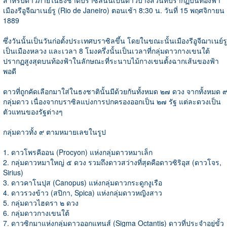
สำหรับดาวภายในธงชาติบราซิลนั้นเป็นดาวบางส่วนที่ปรากฏบนท้องฟ้า
เมืองรีอูจีฌาเนย์รู (Rio de Janeiro) ตอนเช้า 8:30 น. วันที่ 15 พฤศจิกายน
1889
ซึ่งวันนั้นเป็นวันก่อตั้งประเทศบราซิลขึ้น โดยในขณะนั้นเมือง
รีอูจีฌาเนย์รู
เป็นเมืองหลวง และเวลา 8 โมงครึ่งนั้นเป็นเวลาที่กลุ่มดาวกางเขนใต้
ปรากฏสูงสุดบนท้องฟ้าในลักษณะที่ระนาบไม้กางเขนตั้งฉากเส้นของฟ้า
พอดี
ดาวที่ถูกคัดเลือกมาใส่ในธงชาตินั้นมีด้วยกันทั้งหมด ๒๗ ดวง จากทั้งหมด 
กลุ่มดาว เนื่องจากบราซิลแบ่งการปกครองออกเป็น ๒๗ รัฐ แต่ละดวงเป็น
ตัวแทนของรัฐต่างๆ
กลุ่มดาวทั้ง ๙ ตามหมายเลขในรูป
1. ดาวโพรคีออน (Procyon) แห่งกลุ่มดาวหมาเล็ก
2. กลุ่มดาวหมาใหญ่ ๕ ดวง รวมถึงดาวสว่างที่สุดคือดาวซิริอุส (ดาวโจร,
Sirius)
3. ดาวคาโนปุส (Canopus) แห่งกลุ่มดาวกระดูกงูเรือ
4. ดาวรวงข้าว (สปิกา, Spica) แห่งกลุ่มดาวหญิงสาว
5. กลุ่มดาวไฮดรา ๒ ดวง
6. กลุ่มดาวกางเขนใต้
7. ดาวซิกมาแห่งกลุ่มดาวออกแทนส์ (Sigma Octantis) ดาวที่ประจำอยู่ขั้ว