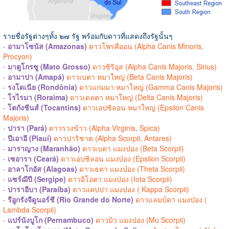
รายชื่อรัฐต่างๆทั้ง ๒๗ รัฐ พร้อมกับดาวที่แสดงถึงรัฐนั้นๆ
-
อามาโซนัส (Amazonas)
ดาวโพรคีออน (Alpha Canis Minoris,
Procyon)
-
มาตูโกรซู (Mato Grosso)
ดาวซิริอุส (Alpha Canis Majoris, Sirius)
-
อามาปา (Amapá)
ดาวเบตา หมาใหญ่ (Beta Canis Majoris)
-
รงโดเนีย (Rondônia)
ดาวแกมมา หมาใหญ่ (Gamma Canis Majoris)
-
โรไรมา (Roraima)
ดาวเดลตา หมาใหญ่ (Delta Canis Majoris)
-
โตกังชีนส์ (Tocantins)
ดาวเอปซิลอน หมาใหญ่ (Epsilon Canis
Majoris)
-
ปารา (Pará)
ดาวรวงข้าว (Alpha Virginis, Spica)
-
ปีเอาอี (Piauí)
ดาวปาริชาต (Alpha Scorpii, Antares)
-
มาราญาง (Maranhão)
ดาวเบตา แมงป่อง (Beta Scorpii)
-
เซอารา (Ceará)
ดาวเอปซิลอน แมงป่อง (Epsilon Scorpii)
-
อาลาโกอัส (Alagoas)
ดาวเธตา แมงป่อง (Theta Scorpii)
-
แซร์ฌีปี (Sergipe)
ดาวอิโอตา แมงป่อง (Iota Scorpii)
-
ปาราอีบา (Paraíba)
ดาวแคปปา แมงป่อง ( Kappa Scorpii)
-
รีอูกรังจีดูนอร์ชี (Rio Grande do Norte)
ดาวแลมบ์ดา แมงป่อง (
Lambda Scorpii)
-
แปร์นังบูโก (Pernambuco)
ดาวมิว แมงป่อง (Mu Scorpii)