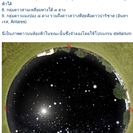
ฟ้าใต้
8. กลุ่มดาวสามเหลี่ยมทางใต้ ๓ ดวง
9. กลุ่มดาวแมงป่อง ๘ ดวง รวมถึงดาวสว่างที่สุดคือดาวปาริชาต (อันทา
เรส, Antares)
นี่เป็นภาพดาวบนท้องฟ้าในขณะนั้นซึ่งจำลองโดยใช้โปรแกรม stellarium