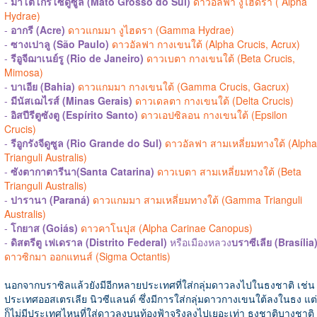
-
มาโตโกรโซดูซูล (Mato Grosso do Sul)
ดาวอัลฟา งูไฮดรา ( Alpha
Hydrae)
-
อากรี (Acre)
ดาวแกมมา งูไฮดรา (Gamma Hydrae)
-
ซางเปาลู (São Paulo)
ดาวอัลฟา กางเขนใต้ (Alpha Crucis, Acrux)
-
รีอูจีฌาเนย์รู (Rio de Janeiro)
ดาวเบตา กางเขนใต้ (Beta Crucis,
Mimosa)
-
บาเอีย (Bahia)
ดาวแกมมา กางเขนใต้ (Gamma Crucis, Gacrux)
-
มีนัสเฌไรส์ (Minas Gerais)
ดาวเดลตา กางเขนใต้ (Delta Crucis)
-
อิสปีรีตูซังตู (Espírito Santo)
ดาวเอปซิลอน กางเขนใต้ (Epsilon
Crucis)
-
รีอูกรังจีดูซูล (Rio Grande do Sul)
ดาวอัลฟา สามเหลี่ยมทางใต้ (Alpha
Trianguli Australis)
-
ซังตากาตารีนา(Santa Catarina)
ดาวเบตา สามเหลี่ยมทางใต้ (Beta
Trianguli Australis)
-
ปารานา (Paraná)
ดาวแกมมา สามเหลี่ยมทางใต้ (Gamma Trianguli
Australis)
-
โกยาส (Goiás)
ดาวคาโนปุส (Alpha Carinae Canopus)
-
ดิสตรีตู เฟเดราล (Distrito Federal)
หรือเมืองหลวง
บราซีเลีย (Brasília
ดาวซิกมา ออกแทนส์ (Sigma Octantis)
นอกจากบราซิลแล้วยังมีอีกหลายประเทศที่ใส่กลุ่มดาวลงไปในธงชาติ เช่น
ประเทศออสเตรเลีย นิวซีแลนด์ ซึ่งมีการใส่กลุ่มดาวกางเขนใต้ลงในธง แต่
ก็ไม่มีประเทศไหนที่ใส่ดาวลงบนท้องฟ้าจริงลงไปเยอะเท่า ธงชาติบางชาติ