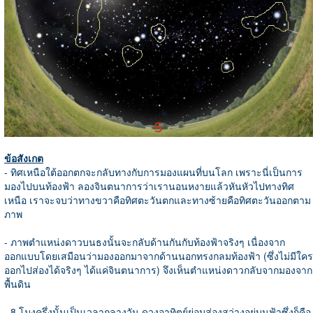
ข้อสังเกต
-
ทิศเหนือใต้ออกตกจะกลับทางกับการมองแผนที่บนโลก เพราะนี่เป็นการ
มองไปบนท้องฟ้า ลองจินตนาการว่าเรานอนหงายแล้วหันหัวไปทางทิศ
เหนือ เราจะจบว่าทางขวาคือทิศตะวันตกและทางซ้ายคือทิศตะวันออกตาม
ภาพ
- ภาพตำแหน่งดาวบนธงนั้นจะกลับด้านกันกับท้องฟ้าจริงๆ เนื่องจาก
ออกแบบโดยเสมือนว่ามองออกมาจากด้านนอกทรงกลมท้องฟ้า (ซึ่งไม่มีใคร
ออกไปส่องได้จริงๆ ได้แค่จินตนาการ) จึงเห็นตำแหน่งดาวกลับจากมองจาก
พื้นดิน
- 8 โมงครึ่งนั้นเป็นเวลากลางวัน ดวงอาทิตย์ย่อมส่องสว่างอยู่บนฟ้าซึ่งก็คือ