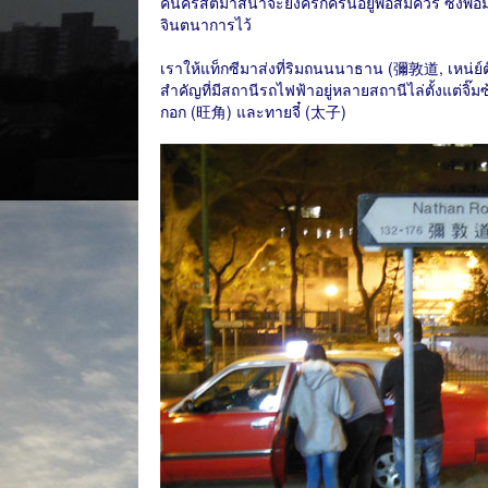
คืนคริสต์มาสน่าจะยังครึกครื้นอยู่พอสมควร ซึ่งพอม
จินตนาการไว้
เราให้แท็กซีมาส่งที่ริมถนนนาธาน (彌敦道, เหน่ย์ต
สำคัญที่มีสถานีรถไฟฟ้าอยู่หลายสถานีไล่ตั้งแต่จิ
กอก (旺角) และทายจี๋ (太子)