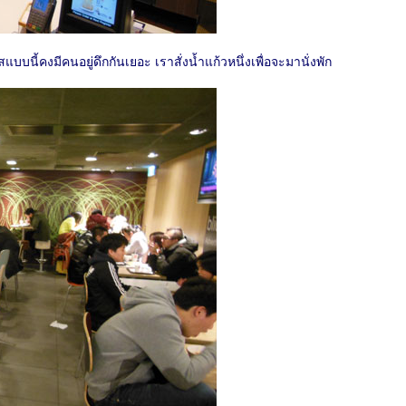
ี้คงมีคนอยู่ดึกกันเยอะ เราสั่งน้ำแก้วหนึ่งเพื่อจะมานั่งพัก