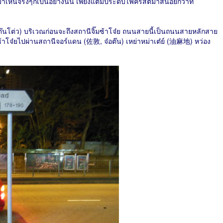
าเห็นจริงๆก็เป็นอย่างนั้น เพียงแต่มีประดับไฟคริสต์มาสน้อยกว่าที่
๊นโต่ว) บริเวณก่อนจะถึงสถานีจิ๊มซ้าโจ๋ย ถนนสายนี้เป็นถนนสายหลักสาย
๊มซ้าโจ๋ยไปผ่านสถานีจอร์แดน (佐敦, จ๋อต๊น) เหย่าหม่าเต๋ย์ (油麻地) หว่อง