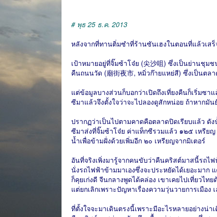
# พุธ 25 ธ.ค. 2013
หลังจากที่ทานติ่มซำที่ร้านซันเฮงในตอนที่แล้วเสร็จ
เป้าหมายอยู่ที่จิ๊มซ้าโจ๋ย (尖沙咀) ซึ่งเป็นย่านชุมชน
คืนถนนวัด (廟街夜市, หมิ่วก๊ายแหย่สี) ซึ่งเป็นตลาดท
แต่ข้อมูลบางส่วนก็บอกว่าเปิดถึงเที่ยงคืนก็เริ่มซา
ซีมาแล้วจึงตั้งใจว่าจะไปลองดูสักหน่อย ถ้าหากมันยังเ
ปรากฏว่าเป็นไปตามคาดคือตลาดปิดเรียบแล้ว ดังนั้น
ซีมาส่งที่จิ๊มซ้าโจ๋ย ค่าแท็กซีรวมแล้ว ๑๒๕ เหรี
น้ำเพื่อข้ามฝั่งด้วยเพิ่มอีก ๒๐ เหรียญจากมิเตอร์
อันที่จริงเพิ่งมารู้จากคนขับว่าคืนคริสต์มาสนี้รถไฟฟ้
นั่งรถไฟฟ้าข้ามมาเองซึ่งจะประหยัดได้เยอะมาก แต
ก็คุยเก่งดี จีนกลางพูดได้คล่อง เขาเคยไปเที่ยวไทยด้
แต่ยกเลิกเพราะปัญหาเรื่องความวุ่นวายการเมือง
ที่ตั้งใจจะมาเดินตรงนี้เพราะมีอะไรหลายอย่างน