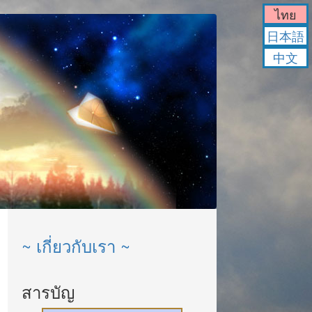
ไทย
日本語
中文
~ เกี่ยวกับเรา ~
สารบัญ