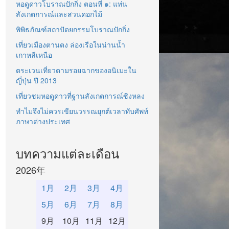
หอดูดาวโบราณปักกิ่ง ตอนที่ ๑: แท่น
สังเกตการณ์และสวนดอกไม้
พิพิธภัณฑ์สถาปัตยกรรมโบราณปักกิ่ง
เที่ยวเมืองตานตง ล่องเรือในน่านน้ำ
เกาหลีเหนือ
ตระเวนเที่ยวตามรอยฉากของอนิเมะใน
ญี่ปุ่น ปี 2013
เที่ยวชมหอดูดาวที่ฐานสังเกตการณ์ซิงหลง
ทำไมจึงไม่ควรเขียนวรรณยุกต์เวลาทับศัพท์
ภาษาต่างประเทศ
บทความแต่ละเดือน
2026年
1月
2月
3月
4月
5月
6月
7月
8月
9月
10月
11月
12月