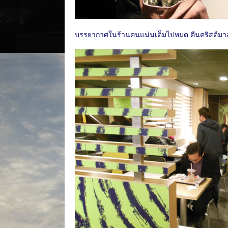
บรรยากาศในร้านคนแน่นเต็มไปหมด คืนคริสต์มาสแบบน