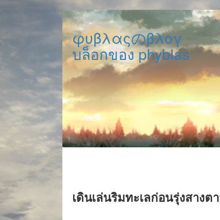
φυβλαςのβλογ
บล็อกของ phyblas
เดินเล่นริมทะเลก่อนรุ่งสา