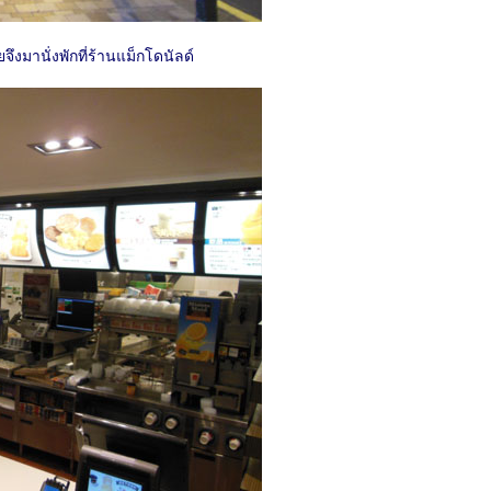
ยจึงมานั่งพักที่ร้านแม็กโดนัลด์