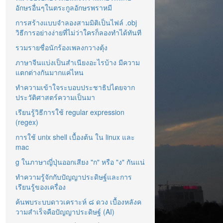
อักษรอื่นๆในตระกูลอักษรพราหมี
การสร้างแบบจำลองสามมิติเป็นไฟล์ .obj
วิธีการอย่างง่ายที่ไม่ว่าใครก็ลองทำได้ทันที
รวมรายชื่อนักร้องเพลงกวางตุ้ง
ภาษาจีนแบ่งเป็นสำเนียงอะไรบ้าง มีความ
แตกต่างกันมากแค่ไหน
ทำความเข้าใจระบอบประชาธิปไตยจาก
ประวัติศาสตร์ความเป็นมา
เรียนรู้วิธีการใช้ regular expression
(regex)
การใช้ unix shell เบื้องต้น ใน linux และ
mac
g ในภาษาญี่ปุ่นออกเสียง "ก" หรือ "ง" กันแน่
ทำความรู้จักกับปัญญาประดิษฐ์และการ
เรียนรู้ของเครื่อง
ค้นพบระบบดาวเคราะห์ ๘ ดวง เบื้องหลังค
วามสำเร็จคือปัญญาประดิษฐ์ (AI)