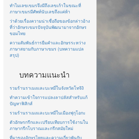
ทำไมเลขเขมรจึงมีถึงเลขเก้าในขณะที่
ภาษาเขมรมีศัพท์นับเลขถึงแค่ห้า
ว่าด้วยเรื่องความน่าเชื่อถือของข้อกล่าวอ้าง
ที่ว่าอักษรเขมรปัจจุบันพัฒนามาจากอักษร
ขอมไทย
ความสัมพันธ์การยืมคำและอักษรระหว่าง
ภาษาสยามกับภาษาเขมร (บทความแปล
สรุป)
บทความแนะนำ
รวมร้านราเมงและบะหมี่ในจังหวัดโทจิงิ
ทำความเข้าใจการแปลงลาปลัสสำหรับแก้
ปัญหาฟิสิกส์
รวมร้านราเมงและบะหมี่ในเมืองฟุกุโอกะ
ตัวอักษรกรีกและเปรียบเทียบการใช้งานใน
ภาษากรีกโบราณและกรีกสมัยใหม่
ที่มาของอักษรไทยและความเกี่ยวพันกับ