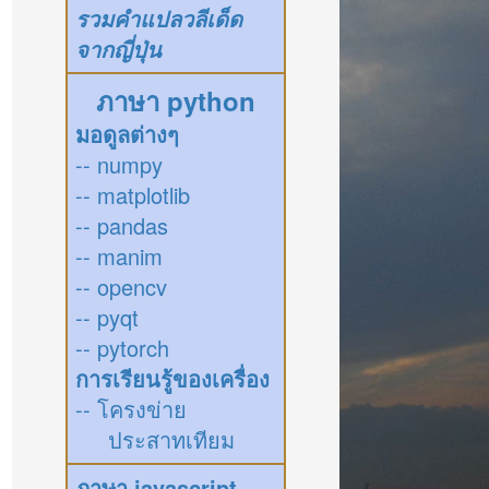
รวมคำแปลวลีเด็ด
จากญี่ปุ่น
ภาษา python
มอดูลต่างๆ
-- numpy
-- matplotlib
-- pandas
-- manim
-- opencv
-- pyqt
-- pytorch
การเรียนรู้ของเครื่อง
-- โครงข่าย
ประสาทเทียม
ภาษา javascript