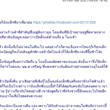
แก้ไขล่าสุด 2021/09/28 16:42
ก็นั่งแท็กซีมาเที่ยวต่อ
https://phyblas.hinaboshi.com/20131226
ย่านร้านค้าที่สำคัญซึ่งอยู่ฝั่งเกาลูน โดยเดิมทีมีเป้าหมายอยู่ที่ตลาดกลาง
ี่หาค้นข้อมูลเจอมาว่าเปิดตั้งแต่ค่ำจนถึง ๖ โมงเช้า
แล้ว ดังนั้นจึงไม่น่าสนในที่จะไป แต่อย่างไรก็ตามเนื่องจากไหนๆก็เรียกแท็ก
ปิดอยู่ก็ลงไปเดินดูสักพัก แต่ถ้าปิดไปแล้วก็ให้แท็กซีมาส่งที่จิ๊มซ้าโจ๋ย
ข้อมูลที่บอกว่าเปิดถึง ๖ โมงนั้นคงผิดพลาดแน่นอน ดังนั้นเราจึงให้แท็ก
ยญ ก็หารไปคนละ ๖๒.๕ เหรียญ ที่แพงเพราะมันต้องจ่ายค่าลอดผ่านอุโมงค์ใต้
าเปิดทั้งคืน น่าเสียดายที่เพิ่งรู้ไม่งั้นคงนั่งแท็กซีแค่ถึงสถานีรถไฟฟ้าแล้ว
่ก็ไม่เป็นไรเพราะว่านั่งแท็กซีแบบนี้ทำให้ได้คุยกับคนขับไปตลอดทาง เขา
วย รู้ข่าวเกี่ยวกับไทยอย่างดี เขายังพูดถึงว่าที่จริงช่วงนี้มีแผนจะไปไทยอีก
 เล่นเอาใจเสียไปพอสมควรเลย
่าเดินแม้จะเป็นกลางคืน และเพราะได้รับคำแนะนำจากคนในพันทิปว่าแถวนี้