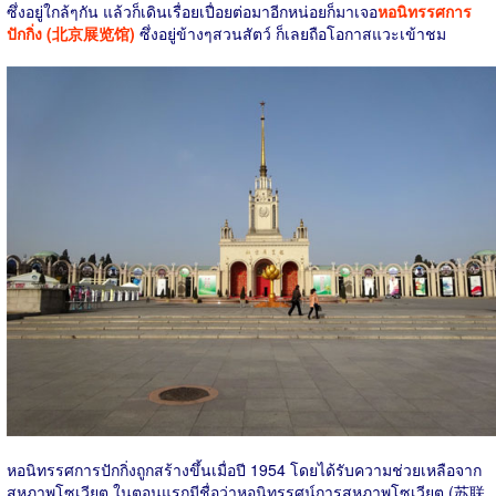
ซึ่งอยู่ใกล้ๆกัน แล้วก็เดินเรื่อยเปื่อยต่อมาอีกหน่อยก็มาเจอ
หอนิทรรศการ
ปักกิ่ง (北京展览馆)
ซึ่งอยู่ข้างๆสวนสัตว์ ก็เลยถือโอกาสแวะเข้าชม
หอนิทรรศการปักกิ่งถูกสร้างขึ้นเมื่อปี 1954 โดยได้รับความช่วยเหลือจาก
สหภาพโซเวียต ในตอนแรกมีชื่อว่าหอนิทรรศน์การสหภาพโซเวียต (苏联