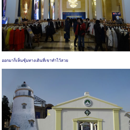
ออกมาก็เห็นซุ้มทางเดินที่เขาทำไว้สวย