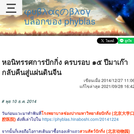
三
φυβλαςのβλογ
บล็อกของ phyblas
หอนิทรรศการปักกิ่ง ครบรอบ ๑๕ ปีมาเก๊า
กลับคืนสู่แผ่นดินจีน
เขียนเมื่อ 2014/12/27 11:0
แก้ไขล่าสุด 2021/09/28 16:4
# พุธ 10 ธ.ค. 2014
วันก่อนแวะมาทำฟันที่
โรงพยาบาลช่องปากมหาวิทยาลัยปักกิ่ง (北京大学
腔医院)
ดังที่เล่าไปใน
https://phyblas.hinaboshi.com/20141224
จากนั้นก็เลยถือโอกาสเดินมาซื้อรองเท้าแถว
สวนสัตว์ปักกิ่ง (北京动物园)