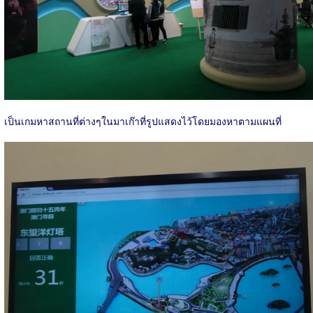
เป็นเกมหาสถานที่ต่างๆในมาเก๊าที่รูปแสดงไว้โดยมองหาตามแผนที่