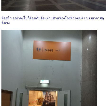
ห้องน้ำเองถ้าจะไปก็ต้องเดินอ้อมผ่านส่วนห้องโถงที่ว่างเปล่า บรรยากาศดู
วังเวง