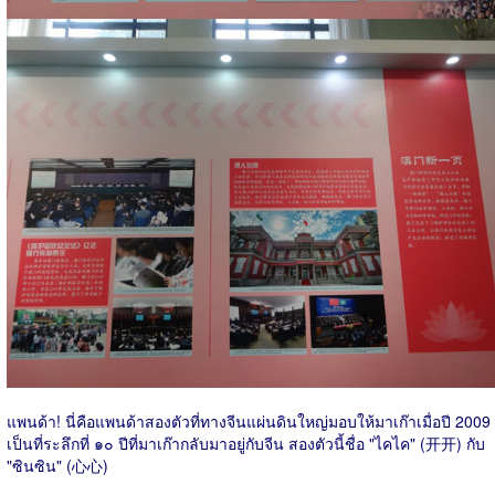
แพนด้า! นี่คือแพนด้าสองตัวที่ทางจีนแผ่นดินใหญ่มอบให้มาเก๊าเมื่อปี 2009
เป็นที่ระลึกที่ ๑๐ ปีที่มาเก๊ากลับมาอยู่กับจีน สองตัวนี้ชื่อ "ไคไค" (开开) กับ
"ซินซิน" (心心)