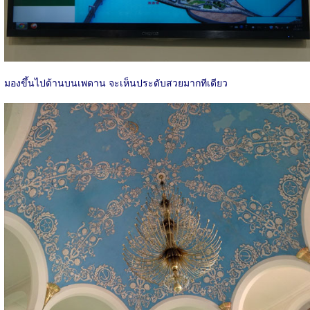
มองขึ้นไปด้านบนเพดาน จะเห็นประดับสวยมากทีเดียว