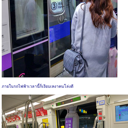
ภายในรถไฟฟ้าเวลานี้ก็เงียบเหงาคนโล่งดี