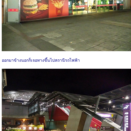
ออกมาข้างนอกก็เจอทางขึ้นไปสถานีรถไฟฟ้า