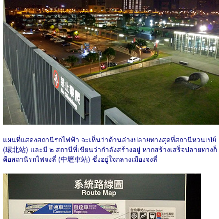
แผนที่แสดงสถานีรถไฟฟ้า จะเห็นว่าด้านล่างปลายทางสุดที่สถานีหวนเป่ย์
(環北站) และมี ๒ สถานีที่เขียนว่ากำลังสร้างอยู่ หากสร้างเสร็จปลายทางก็
คือสถานีรถไฟจงลี่ (中壢車站) ซึ่งอยู่ใจกลางเมืองจงลี่