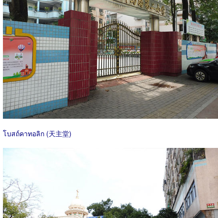
โบสถ์คาทอลิก (天主堂)