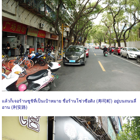
แล้วก็เจอร้านซูชิที่เป็นเป้าหมาย ชื่อร้านโซ่วซือติง (寿司町) อยู่บนถนนลี่
อาน (利安路)