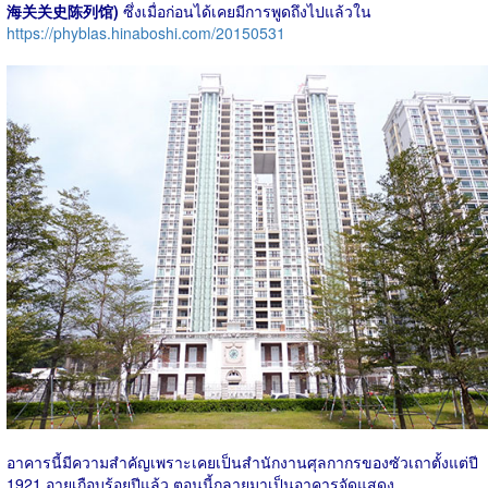
海关关史陈列馆)
ซึ่งเมื่อก่อนได้เคยมีการพูดถึงไปแล้วใน
https://phyblas.hinaboshi.com/20150531
อาคารนี้มีความสำคัญเพราะเคยเป็นสำนักงานศุลกากรของซัวเถาตั้งแต่ปี
1921 อายุเกือบร้อยปีแล้ว ตอนนี้กลายมาเป็นอาคารจัดแสดง