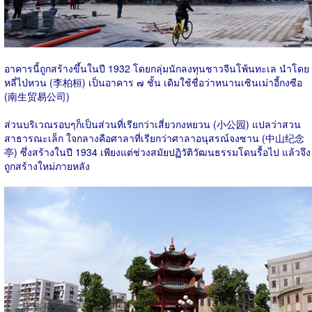
อาคารนี้ถูกสร้างขึ้นในปี 1932 โดยกลุ่มนักลงทุนชาวจีนโพ้นทะเล นำโดย
หลี่ไป่หวน (李柏桓) เป็นอาคาร ๗ ชั้น เดิมใช้ชื่อว่าหนานเซินเม่าอี้กงซือ
(南生贸易公司)
ส่วนบริเวณรอบๆก็เป็นส่วนที่เรียกว่าเสี่ยวกงหยวน (小公园) แปลว่าสวน
สาธารณะเล็ก ใจกลางคือศาลาที่เรียกว่าศาลาอนุสรณ์จงซาน (中山纪念
亭) ซึ่งสร้างในปี 1934 เพียงแต่ช่วงสมัยปฏิวัติวัฒนธรรมโดนรื้อไป แล้วจึง
ถูกสร้างใหม่ภายหลัง