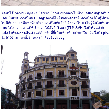
ต่อมาได้เวลาเที่ยงๆเลยจะไปหาอะไรกิน อยากลองไปห้าง เลยถามญาติที่ม
เดินเป็นเพื่อนว่าที่ไหนดี แต่ญาติเองก็ไม่ใช่คนที่อาศัยในตัวเมือง ก็ไม่รู้ที่ทา
ในนี้ดีมาก เลยค้นหาห้างด้วยแผนที่ไป่ตู้แล้วก็เรียกรถไป แต่ไม่รู้ค้นไปค้นม
เป็นยังไง เจอสถานที่ที่เรียกว่า
ไป่ฮั่วต้าโหลว (百货大楼)
ซึ่งที่จริงแล้วก็
แปลว่าห้างสรรพสินค้า แต่สำหรับที่นี่เป็นเพียงห้างเก่าแก่ในอดีตซึ่งปัจจุบัน
ไม่ได้ใช้แล้ว ถูกทิ้งร้างและกำลังปรับปรุงอยู่