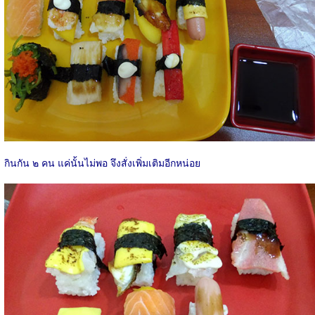
กินกัน ๒ คน แค่นั้นไม่พอ จึงสั่งเพิ่มเติมอีกหน่อย